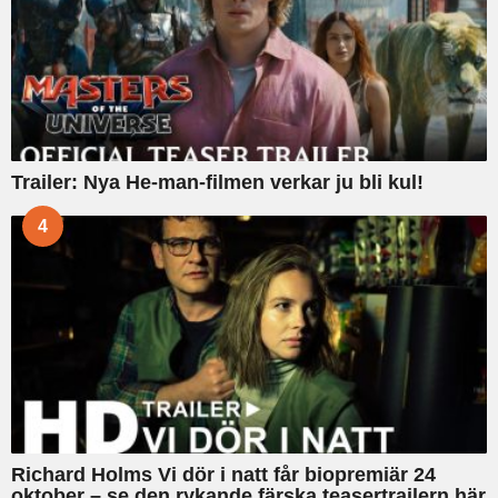
Trailer: Nya He-man-filmen verkar ju bli kul!
4
Richard Holms Vi dör i natt får biopremiär 24
oktober – se den rykande färska teasertrailern här