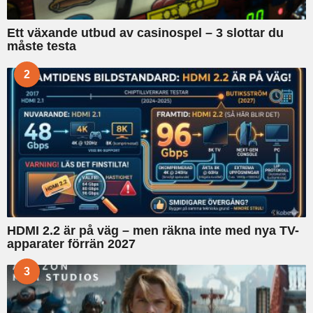
Ett växande utbud av casinospel – 3 slottar du
måste testa
2
HDMI 2.2 är på väg – men räkna inte med nya TV-
apparater förrän 2027
3