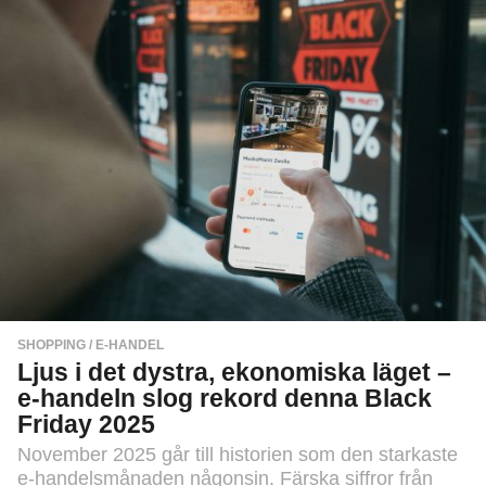
a
d
e
r
s
e
n
SHOPPING / E-HANDEL
Ljus i det dystra, ekonomiska läget –
e-handeln slog rekord denna Black
Friday 2025
November 2025 går till historien som den starkaste
e-handelsmånaden någonsin. Färska siffror från