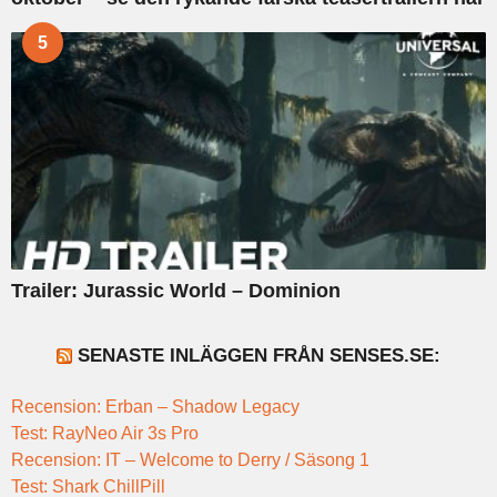
5
Trailer: Jurassic World – Dominion
SENASTE INLÄGGEN FRÅN SENSES.SE:
Recension: Erban – Shadow Legacy
Test: RayNeo Air 3s Pro
Recension: IT – Welcome to Derry / Säsong 1
Test: Shark ChillPill