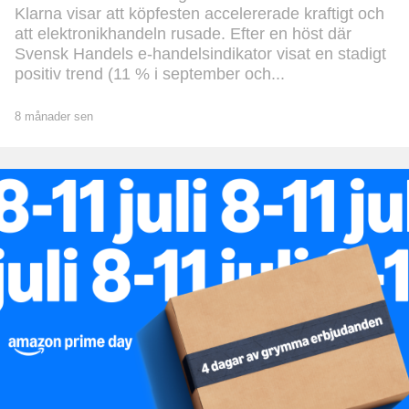
Klarna visar att köpfesten accelererade kraftigt och
att elektronikhandeln rusade. Efter en höst där
Svensk Handels e-handelsindikator visat en stadigt
positiv trend (11 % i september och...
8 månader sen
8
m
å
n
a
d
e
r
s
e
n