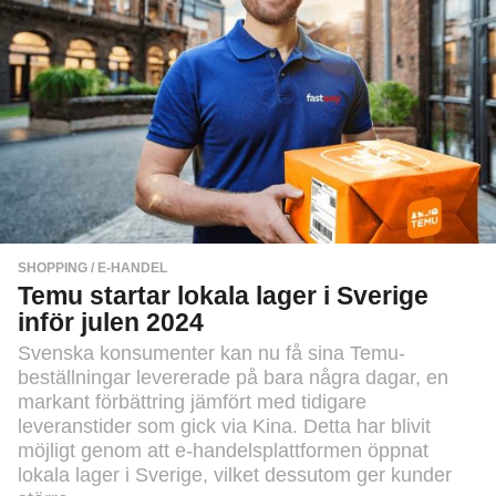
SHOPPING / E-HANDEL
Temu startar lokala lager i Sverige
inför julen 2024
Svenska konsumenter kan nu få sina Temu-
beställningar levererade på bara några dagar, en
markant förbättring jämfört med tidigare
leveranstider som gick via Kina. Detta har blivit
möjligt genom att e-handelsplattformen öppnat
lokala lager i Sverige, vilket dessutom ger kunder