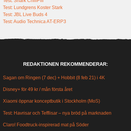
Test: Shark ChillPill
Test: Lundgrens Koster Stark
Test: JBL Live Buds 4
Test: Audio Technica AT-ERP3
REDAKTIONEN REKOMMENDERAR:
Sagan om Ringen (7 dec) + Hobbit (8 feb 21) i 4K
Disney+ för 49 kr / mån första året
Xiaomi öppnar konceptbutik i Stockholm (MoS)
Test: Havrisar och Tefflisar – nya bröd på marknaden
Claro! Foodtruck-inspirerad mat på Söder