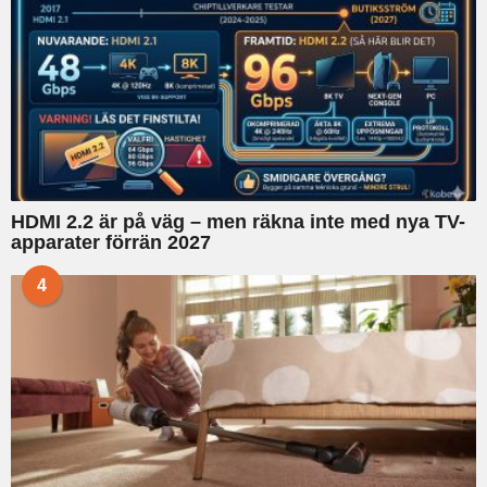
HDMI 2.2 är på väg – men räkna inte med nya TV-
apparater förrän 2027
4