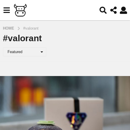
HOME
#valorant
#valorant
Featured