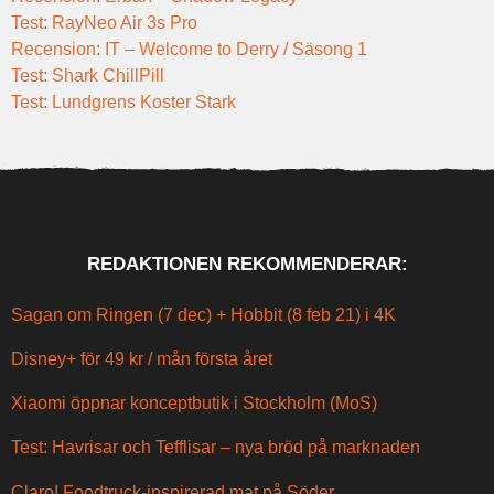
Test: RayNeo Air 3s Pro
Recension: IT – Welcome to Derry / Säsong 1
Test: Shark ChillPill
Test: Lundgrens Koster Stark
REDAKTIONEN REKOMMENDERAR:
Sagan om Ringen (7 dec) + Hobbit (8 feb 21) i 4K
Disney+ för 49 kr / mån första året
Xiaomi öppnar konceptbutik i Stockholm (MoS)
Test: Havrisar och Tefflisar – nya bröd på marknaden
Claro! Foodtruck-inspirerad mat på Söder