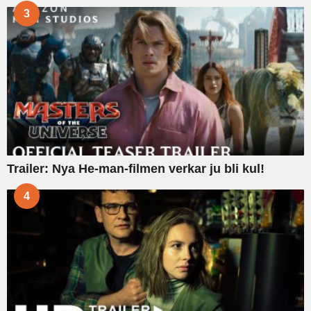
3
Trailer: Nya He-man-filmen verkar ju bli kul!
4