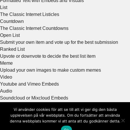
Formatted Text with Embeds and Visuals
List
The Classic Internet Listicles
Countdown
The Classic Internet Countdowns
Open List
Submit your own item and vote up for the best submission
Ranked List
Upvote or downvote to decide the best list item
Meme
Upload your own images to make custom memes
Video
Youtube and Vimeo Embeds
Audio
Soundcloud or Mixcloud Embeds
Image
Vi använder cookies för att se till att vi ger dig den bästa
Photo or GIF
upplevelsen på vår webbplats. Om du fortsätter att använda
Gif
denna webbplats kommer vi att anta att du godkänner detta.
GIF format
Ok