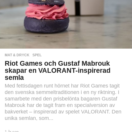
MAT & DRYCK
,
SPEL
Riot Games och Gustaf Mabrouk
skapar en VALORANT-inspirerad
semla
Med fettisdagen runt hörnet har Riot Games tagit
den svenska semmeltraditionen i en ny riktning. I
samarbete med den prisbelönta bagaren Gustaf
Mabrouk har de tagit fram en specialversion av
bakverket – inspirerad av spelet VALORANT. Den
unika semlan, som...
1 år sen
1