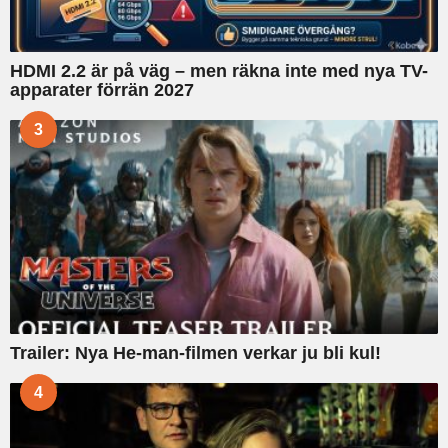
HDMI 2.2 är på väg – men räkna inte med nya TV-
apparater förrän 2027
3
Trailer: Nya He-man-filmen verkar ju bli kul!
4