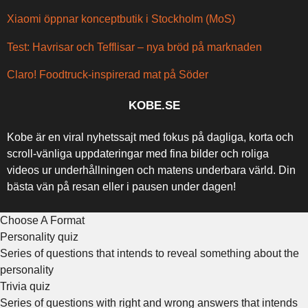
Xiaomi öppnar konceptbutik i Stockholm (MoS)
Test: Havrisar och Tefflisar – nya bröd på marknaden
Claro! Foodtruck-inspirerad mat på Söder
KOBE.SE
Kobe är en viral nyhetssajt med fokus på dagliga, korta och
scroll-vänliga uppdateringar med fina bilder och roliga
videos ur underhållningen och matens underbara värld. Din
bästa vän på resan eller i pausen under dagen!
Choose A Format
Personality quiz
Series of questions that intends to reveal something about the
personality
Trivia quiz
Series of questions with right and wrong answers that intends