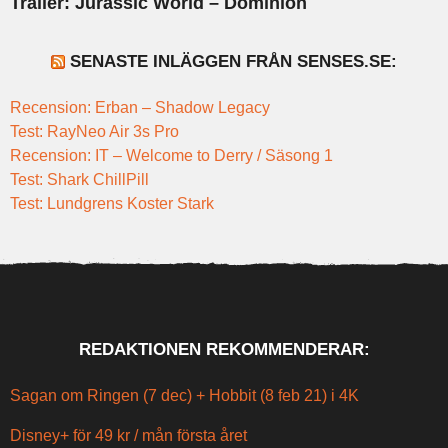
Trailer: Jurassic World – Dominion
SENASTE INLÄGGEN FRÅN SENSES.SE:
Recension: Erban – Shadow Legacy
Test: RayNeo Air 3s Pro
Recension: IT – Welcome to Derry / Säsong 1
Test: Shark ChillPill
Test: Lundgrens Koster Stark
REDAKTIONEN REKOMMENDERAR:
Sagan om Ringen (7 dec) + Hobbit (8 feb 21) i 4K
Disney+ för 49 kr / mån första året