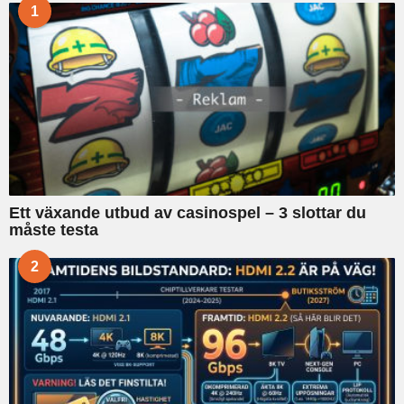
1
o
r
:
Ett växande utbud av casinospel – 3 slottar du
måste testa
2