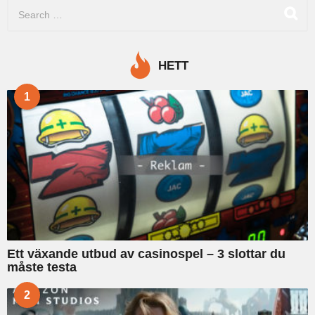
S
e
a
r
c
HETT
h
f
1
o
r
:
Ett växande utbud av casinospel – 3 slottar du
måste testa
2