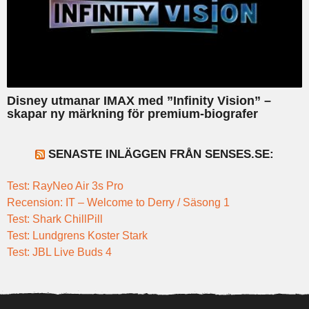
Disney utmanar IMAX med ”Infinity Vision” –
skapar ny märkning för premium-biografer
SENASTE INLÄGGEN FRÅN SENSES.SE:
Test: RayNeo Air 3s Pro
Recension: IT – Welcome to Derry / Säsong 1
Test: Shark ChillPill
Test: Lundgrens Koster Stark
Test: JBL Live Buds 4