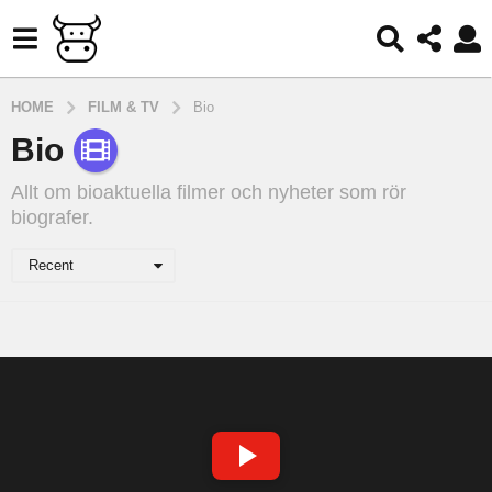
HOME
FILM & TV
Bio
Bio
Allt om bioaktuella filmer och nyheter som rör
biografer.
Recent
S
P