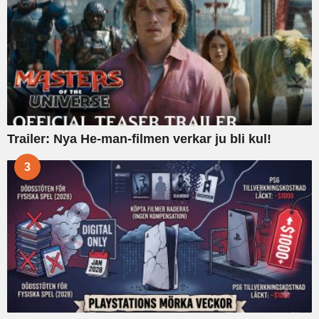
Trailer: Nya He-man-filmen verkar ju bli kul!
3