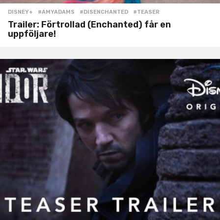
DISNEY+
#AMYADAMS
,
#DISENCHANTED
,
#TEASER
Trailer: Förtrollad (Enchanted) får en
uppföljare!