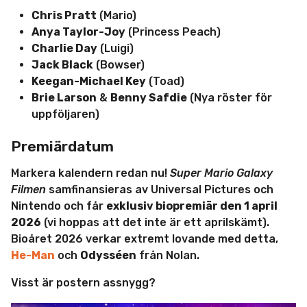
Chris Pratt
(Mario)
Anya Taylor-Joy
(Princess Peach)
Charlie Day
(Luigi)
Jack Black
(Bowser)
Keegan-Michael Key
(Toad)
Brie Larson
&
Benny Safdie
(Nya röster för
uppföljaren)
Premiärdatum
Markera kalendern redan nu!
Super Mario Galaxy
Filmen
samfinansieras av Universal Pictures och
Nintendo och får
exklusiv biopremiär den 1 april
2026
(vi hoppas att det inte är ett aprilskämt).
Bioåret 2026 verkar extremt lovande med detta,
He-Man
och
Odysséen
från Nolan.
Visst är postern assnygg?