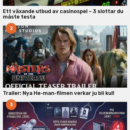
Ett växande utbud av casinospel – 3 slottar du
måste testa
2
Trailer: Nya He-man-filmen verkar ju bli kul!
3