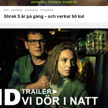
BIO
#SHREK
,
#SHREK5
,
#TEASER
Shrek 5 är på gång – och verkar bli kul