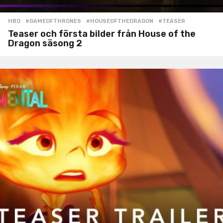
HBO
#GAMEOFTHRONES
,
#HOUSEOFTHEDRAGON
,
#TEASER
Teaser och första bilder från House of the
Dragon säsong 2