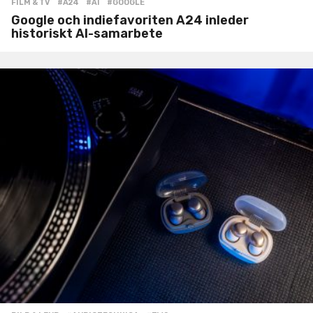
FILM & TV
#A24
,
#AI
,
#GOOGLE
Google och indiefavoriten A24 inleder
historiskt AI-samarbete