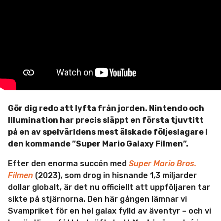
m
e
m
i
n
å
n
n
a
d
e
r
s
e
Gör dig redo att lyfta från jorden. Nintendo och
n
Illumination har precis släppt en första tjuvtitt
på en av spelvärldens mest älskade följeslagare i
den kommande ”Super Mario Galaxy Filmen”.
Efter den enorma succén med
Super Mario Bros.
Filmen
(2023), som drog in hisnande 1,3 miljarder
dollar globalt, är det nu officiellt att uppföljaren tar
sikte på stjärnorna. Den här gången lämnar vi
Svampriket för en hel galax fylld av äventyr – och vi