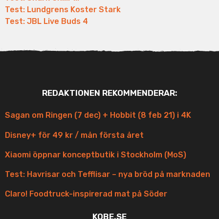
Test: Lundgrens Koster Stark
Test: JBL Live Buds 4
REDAKTIONEN REKOMMENDERAR:
Sagan om Ringen (7 dec) + Hobbit (8 feb 21) i 4K
Disney+ för 49 kr / mån första året
Xiaomi öppnar konceptbutik i Stockholm (MoS)
Test: Havrisar och Tefflisar – nya bröd på marknaden
Claro! Foodtruck-inspirerad mat på Söder
KOBE.SE