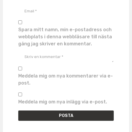
Spara mitt namn, min e-postadress och
webbplats i denna webbläsare till nästa
gång jag skriver en kommentar.
Meddela mig om nya kommentarer via e-
post.
Meddela mig om nya inlägg via e-post.