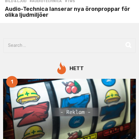
BILD & LJUD
#AUDIOTECHNICA
,
#TWS
Audio-Technica lanserar nya öronproppar för
olika ljudmiljöer
S
e
a
r
c
HETT
h
f
1
o
r
: