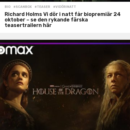
BIO
#SCANBOX
,
#TEASER
,
#VIDÖRINATT
Richard Holms Vi dör i natt får biopremiär 24
oktober – se den rykande färska
teasertrailern här