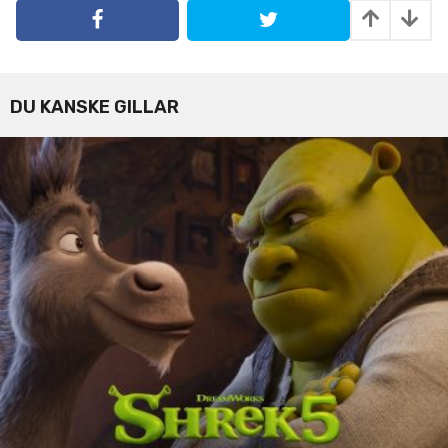
a
t
i
o
n
DU KANSKE GILLAR