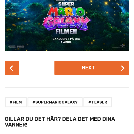
P
NEXT
o
s
t
P
,
,
a
#FILM
#SUPERMARIOGALAXY
#TEASER
g
i
GILLAR DU DET HÄR? DELA DET MED DINA
VÄNNER!
n