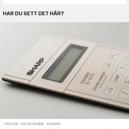
HAR DU SETT DET HÄR?
PRYLAR
#ELEKTRONIK
,
#SHARP