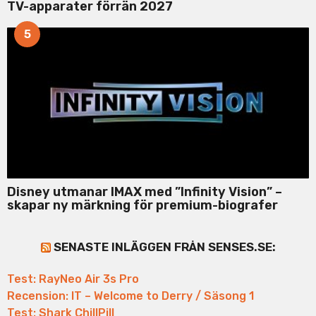
TV-apparater förrän 2027
5
Disney utmanar IMAX med ”Infinity Vision” –
skapar ny märkning för premium-biografer
SENASTE INLÄGGEN FRÅN SENSES.SE:
Test: RayNeo Air 3s Pro
Recension: IT – Welcome to Derry / Säsong 1
Test: Shark ChillPill