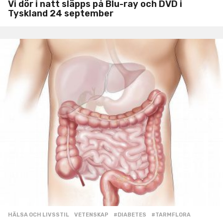
Vi dör i natt släpps på Blu-ray och DVD i
Tyskland 24 september
HÄLSA OCH LIVSSTIL
,
VETENSKAP
#DIABETES
,
#TARMFLORA