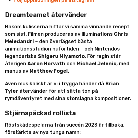
Följ uppladdningen på Instagram
Dreamteamet återvänder
Bakom kulisserna hittar vi samma vinnande recept
som sist. Filmen produceras av Illuminations
Chris
Meledandri
– den överlägset bästa
animationsstudion nuförtiden – och Nintendos
legendariska
Shigeru Miyamoto
. För regin står
återigen
Aaron Horvath
och
Michael Jelenic
, med
manus av
Matthew Fogel
.
Även musikaliskt är vi i trygga händer då
Brian
Tyler
återvänder för att sätta ton på
rymdäventyret med sina storslagna kompositioner.
Stjärnspäckad rollista
Röstskådespelarna från succén 2023 är tillbaka,
förstärkta av nya tunga namn: