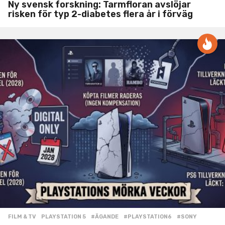
Ny svensk forskning: Tarmfloran avslöjar
risken för typ 2-diabetes flera år i förväg
FILM & TV
,
PLAYSTATION 5
#ÄGANDE
,
#PLAYSTATION6
,
#SONY