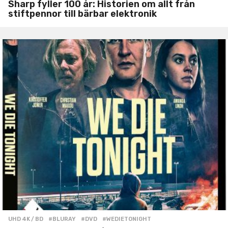
Sharp fyller 100 år: Historien om allt från
stiftpennor till bärbar elektronik
UHD 4K / BD
#BLURAY
,
#DVD
,
#WEDIETONIGHT