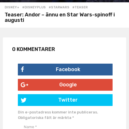
DISNEY+
#DISNEYPLUS
,
#STARWARS
,
#TEASER
Teaser: Andor – ännu en Star Wars-spinoff i
augusti
0 KOMMENTARER
Facebook
Google
Twitter
Din e-postadress kommer inte publiceras.
Obligatoriska fält är märkta
*