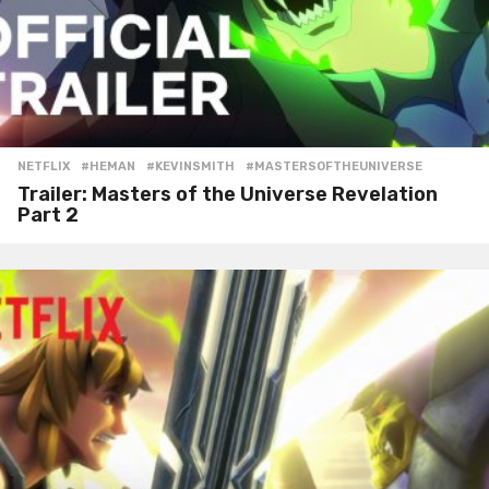
NETFLIX
#HEMAN
,
#KEVINSMITH
,
#MASTERSOFTHEUNIVERSE
Trailer: Masters of the Universe Revelation
Part 2