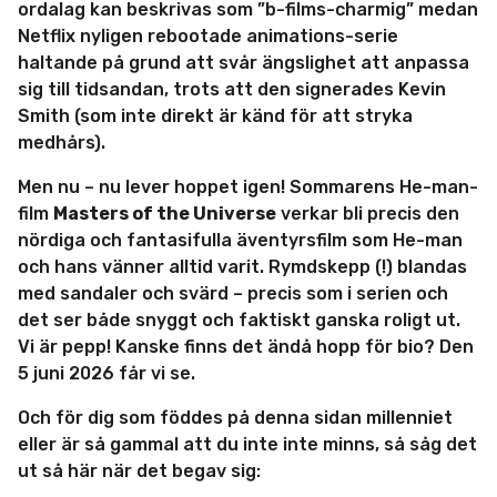
ordalag kan beskrivas som ”b-films-charmig” medan
Netflix nyligen rebootade animations-serie
haltande på grund att svår ängslighet att anpassa
sig till tidsandan, trots att den signerades Kevin
Smith (som inte direkt är känd för att stryka
medhårs).
Men nu – nu lever hoppet igen! Sommarens He-man-
film
Masters of the Universe
verkar bli precis den
nördiga och fantasifulla äventyrsfilm som He-man
och hans vänner alltid varit. Rymdskepp (!) blandas
med sandaler och svärd – precis som i serien och
det ser både snyggt och faktiskt ganska roligt ut.
Vi är pepp! Kanske finns det ändå hopp för bio? Den
5 juni 2026 får vi se.
Och för dig som föddes på denna sidan millenniet
eller är så gammal att du inte inte minns, så såg det
ut så här när det begav sig: