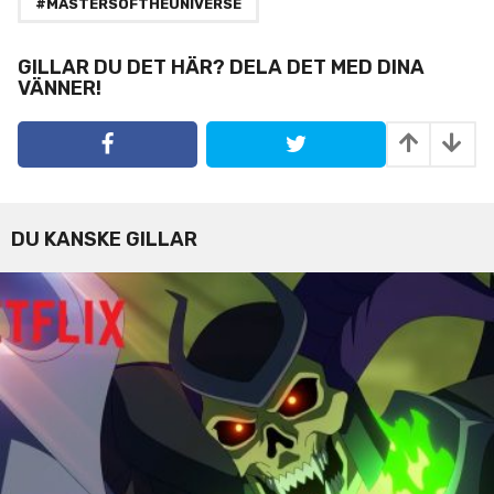
#MASTERSOFTHEUNIVERSE
i
n
GILLAR DU DET HÄR? DELA DET MED DINA
a
VÄNNER!
t
i
o
n
DU KANSKE GILLAR