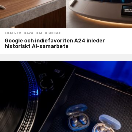
FILM & TV
#A24
,
#AI
,
#GOOGLE
Google och indiefavoriten A24 inleder
historiskt AI-samarbete