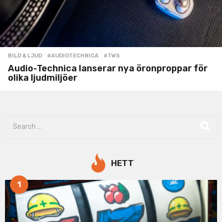
BILD & LJUD
#AUDIOTECHNICA
,
#TWS
Audio-Technica lanserar nya öronproppar för
olika ljudmiljöer
S
e
a
r
c
HETT
h
f
1
o
r
: