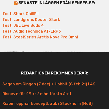
SENASTE INLÄGGEN FRÅN SENSES.SE:
Test: Shark ChillPill
Test: Lundgrens Koster Stark
Test: JBL Live Buds 4
Test: Audio Technica AT-ERP3
Test: SteelSeries Arctis Nova Pro Omni
REDAKTIONEN REKOMMENDERAR:
Sagan om Ringen (7 dec) + Hobbit (8 feb 21) i 4K
Disney+ för 49 kr / mån första året
Xiaomi öppnar konceptbutik i Stockholm (MoS)