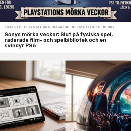
FILM & TV
,
PLAYSTATION 5
#ÄGANDE
,
#PLAYSTATION6
,
#SONY
Sonys mörka veckor: Slut på fysiska spel,
raderade film- och spelbibliotek och en
svindyr PS6