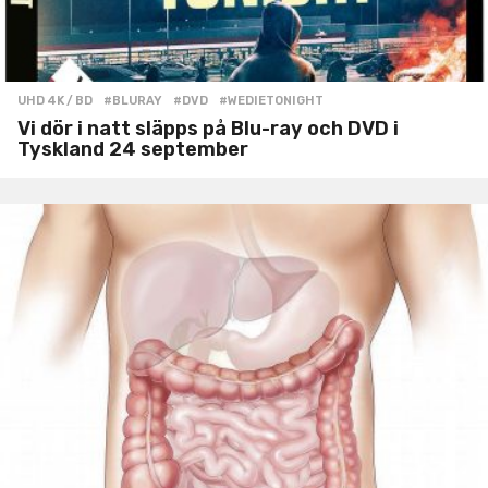
UHD 4K / BD
#BLURAY
,
#DVD
,
#WEDIETONIGHT
Vi dör i natt släpps på Blu-ray och DVD i
Tyskland 24 september