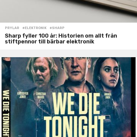
PRYLAR
#ELEKTRONIK
,
#SHARP
Sharp fyller 100 år: Historien om allt från
stiftpennor till bärbar elektronik