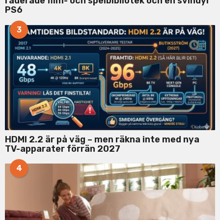
raderade film- och spelbibliotek och en svindyr
PS6
3
HDMI 2.2 är på väg – men räkna inte med nya
TV-apparater förrän 2027
4