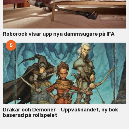
Roborock visar upp nya dammsugare på IFA
5
Drakar och Demoner – Uppvaknandet, ny bok
baserad på rollspelet