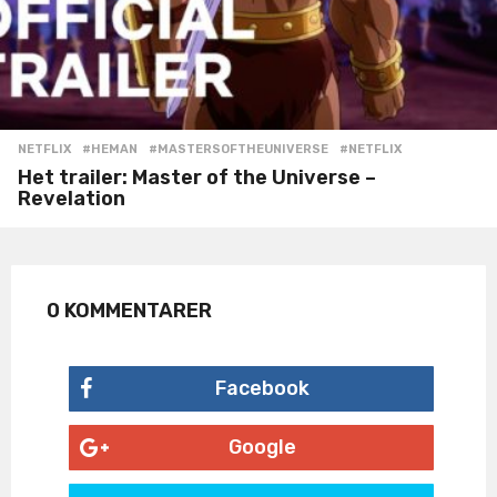
NETFLIX
#HEMAN
,
#MASTERSOFTHEUNIVERSE
,
#NETFLIX
Het trailer: Master of the Universe –
Revelation
0 KOMMENTARER
Facebook
Google