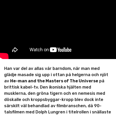
a
m
r
d
s
å
m
e
n
i
n
a
n
d
e
r
s
e
n
Han var del av allas vår barndom, när man med
glädje masade sig upp i ottan på helgerna och njöt
av
He-man and the Masters of The Universe
på
brittisk kabel-tv. Den ikoniska hjälten med
musklerna, den gröna tigern och en nemesis med
döskalle och kroppsbyggar-kropp blev dock inte
särskilt väl behandlad av filmbranschen, då 90-
talsfilmen med Dolph Lungren i titelrollen i snällaste