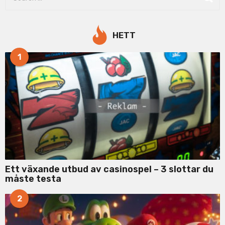
e
a
r
c
HETT
h
f
1
o
r
:
Ett växande utbud av casinospel – 3 slottar du
måste testa
2