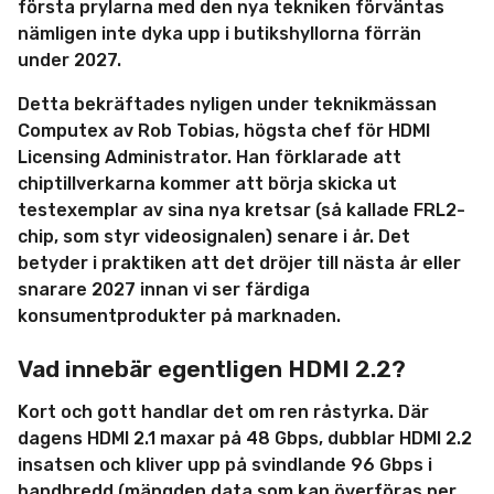
första prylarna med den nya tekniken förväntas
nämligen inte dyka upp i butikshyllorna förrän
under 2027.
Detta bekräftades nyligen under teknikmässan
Computex av Rob Tobias, högsta chef för HDMI
Licensing Administrator. Han förklarade att
chiptillverkarna kommer att börja skicka ut
testexemplar av sina nya kretsar (så kallade FRL2-
chip, som styr videosignalen) senare i år. Det
betyder i praktiken att det dröjer till nästa år eller
snarare 2027 innan vi ser färdiga
konsumentprodukter på marknaden.
Vad innebär egentligen HDMI 2.2?
Kort och gott handlar det om ren råstyrka. Där
dagens HDMI 2.1 maxar på 48 Gbps, dubblar HDMI 2.2
insatsen och kliver upp på svindlande 96 Gbps i
bandbredd (mängden data som kan överföras per