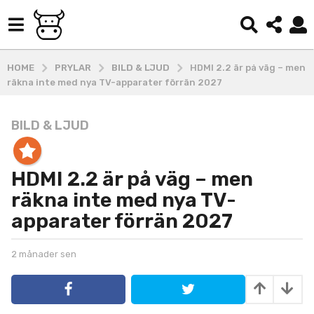
HOME
PRYLAR
BILD & LJUD
HDMI 2.2 är på väg – men
räkna inte med nya TV-apparater förrän 2027
BILD & LJUD
2
m
å
HDMI 2.2 är på väg – men
n
a
räkna inte med nya TV-
d
apparater förrän 2027
e
r
b
2 månader sen
2
s
y
m
e
k
å
o
n
n
b
a
2