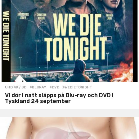
UHD 4K / BD
#BLURAY
,
#DVD
,
#WEDIETONIGHT
Vi dör i natt släpps på Blu-ray och DVD i
Tyskland 24 september