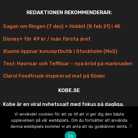
REDAKTIONEN REKOMMENDERAR:
Sagan om Ringen (7 dec) + Hobbit (8 feb 21) i 4K
Disney+ för 49 kr / mån första året
Xiaomi öppnar konceptbutik i Stockholm (MoS)
Test: Havrisar och Tefflisar – nya bröd på marknaden
Claro! Foodtruck-inspirerad mat på Söder
KOBE.SE
Kobe är en viral nyhetssajt med fokus på dagliga,
korta och scroll-vänliga uppdateringar med fina
Vi använder cookies för att se till att vi ger dig den bästa
bilder och roliga videos ur underhållningen och
upplevelsen på vår webbplats. Om du fortsätter att använda
matens underbara värld. Din bästa vän på resan eller
denna webbplats kommer vi att anta att du godkänner detta.
i pausen under dagen!
Ok