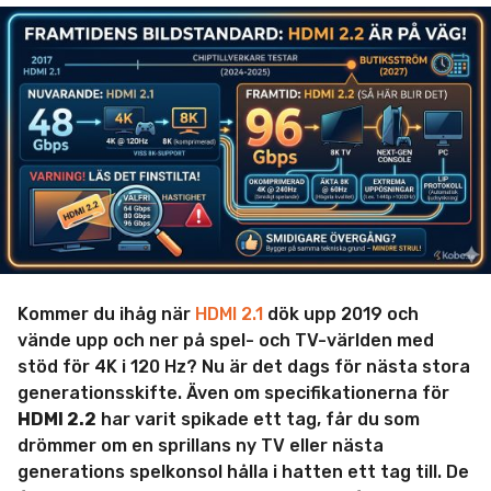
e
d
m
-
e
å
a
r
d
n
s
m
e
a
i
n
d
n
e
r
s
e
n
Kommer du ihåg när
HDMI 2.1
dök upp 2019 och
vände upp och ner på spel- och TV-världen med
stöd för 4K i 120 Hz? Nu är det dags för nästa stora
generationsskifte. Även om specifikationerna för
HDMI 2.2
har varit spikade ett tag, får du som
drömmer om en sprillans ny TV eller nästa
generations spelkonsol hålla i hatten ett tag till. De