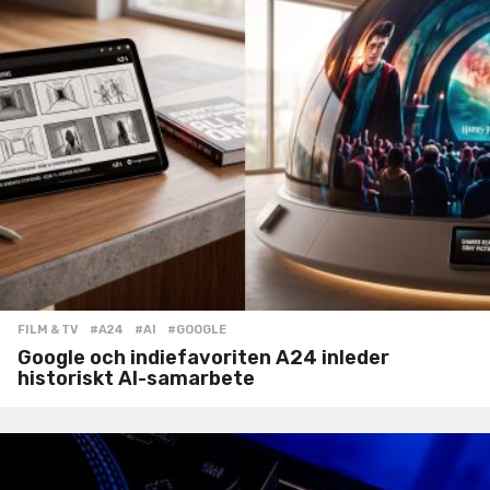
FILM & TV
#A24
,
#AI
,
#GOOGLE
Google och indiefavoriten A24 inleder
historiskt AI-samarbete