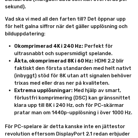
sekund).
Vad ska vi med all den farten till? Det öppnar upp
för helt galna siffror när det gäller upplösning och
bilduppdatering:
Okomprimerad 4K i 240 Hz:
Perfekt för
ultrasnabbt och supersmidigt spelande.
Äkta, okomprimerad 8K i 60 Hz:
HDMI 2.2 blir
faktiskt den första standarden med helt nativt
(inbyggt) stöd för 8K utan att signalen behöver
trixas med eller dras ner på kvaliteten.
Extrema upplösningar:
Med hjälp av smart,
förlustfri komprimering (DSC) kan gränssnittet
klara upp till 8K i 240 Hz, och för PC-skärmar
pratar man om 1440p-upplösning i över 1000 Hz.
För PC-spelare är detta kanske inte en jättestor
revolution eftersom DisplayPort 2.1 redan erbjuder