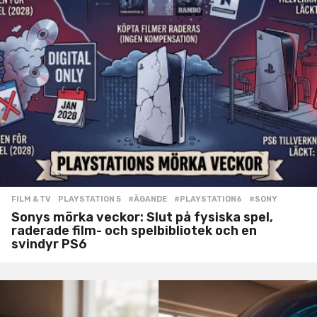
FILM & TV
,
PLAYSTATION 5
#ÄGANDE
,
#PLAYSTATION6
,
#SONY
Sonys mörka veckor: Slut på fysiska spel,
raderade film- och spelbibliotek och en
svindyr PS6