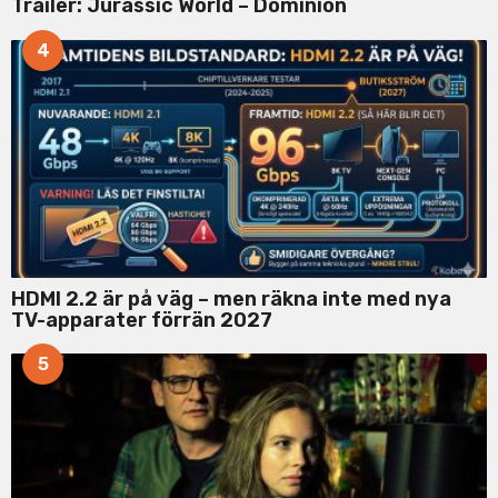
Trailer: Jurassic World – Dominion
4
HDMI 2.2 är på väg – men räkna inte med nya
TV-apparater förrän 2027
5