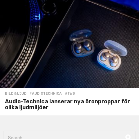
BILD & LJUD
#AUDIOTECHNICA
,
#TWS
Audio-Technica lanserar nya öronproppar för
olika ljudmiljöer
S