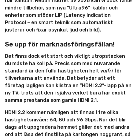
här vändan. Redan i slutet av 2026 kan vi dock få se
mindre tillbehör, som nya ”Ultra96”-kablar och
enheter som stöder LIP (Latency Indication
Protocol – en smart teknik som automatiskt
justerar och fixar osynkat ljud och bild).
Se upp för marknadsföringsfällan!
Det finns dock ett stort och viktigt utropstecken
du måste ha koll på. Precis som med nuvarande
standard är den fulla hastigheten helt
valfri
för
tillverkarna att använda. Det betyder att ett
företag lagligen kan klistra en ”HDMI 2.2”-lapp på en
ny TV, trots att den i själva verket bara har exakt
samma prestanda som gamla HDMI 2.1.
HDMI 2.2 kommer nämligen att finnas i tre olika
hastighetsnivåer: 64, 80 och 96 Gbps. När det blir
dags att uppgradera hemmet gäller det med andra
ord att läsa det finstilta på kartongen noggrant, så