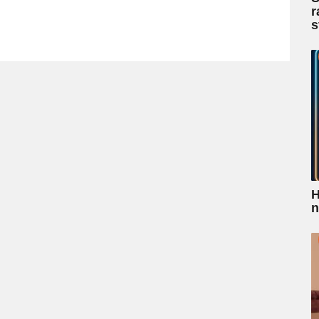
r
s
H
n