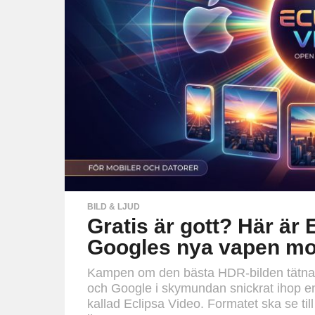
BILD & LJUD
Gratis är gott? Här är
Googles nya vapen mot
Kampen om den bästa HDR-bilden tätna
och Google i skymundan snickrat ihop e
kallad Eclipsa Video. Formatet ska se till 