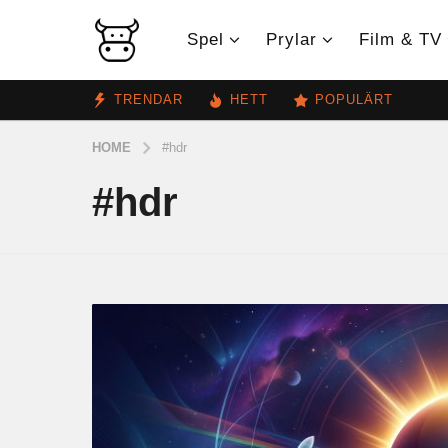
Spel
Prylar
Film & TV
TRENDAR
HETT
POPULÄRT
HOME
#hdr
#hdr