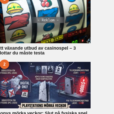
tt växande utbud av casinospel – 3
lottar du måste testa
2
onys mörka veckor: Slut på fysiska spel,