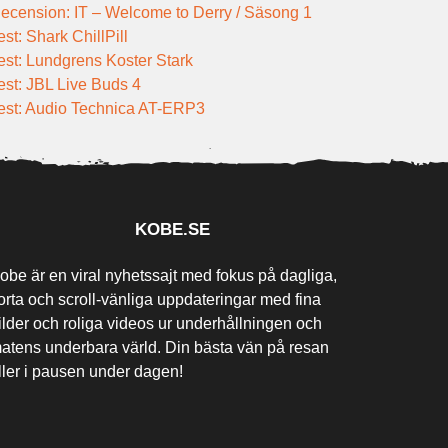
ecension: IT – Welcome to Derry / Säsong 1
est: Shark ChillPill
est: Lundgrens Koster Stark
est: JBL Live Buds 4
est: Audio Technica AT-ERP3
KOBE.SE
obe är en viral nyhetssajt med fokus på dagliga,
orta och scroll-vänliga uppdateringar med fina
ilder och roliga videos ur underhållningen och
atens underbara värld. Din bästa vän på resan
ller i pausen under dagen!