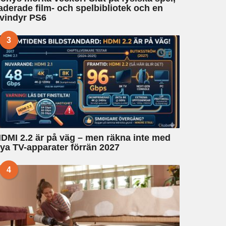
aderade film- och spelbibliotek och en
vindyr PS6
3
DMI 2.2 är på väg – men räkna inte med
ya TV-apparater förrän 2027
4