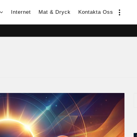
Internet
Mat & Dryck
Kontakta Oss
S
e
a
r
c
h
f
o