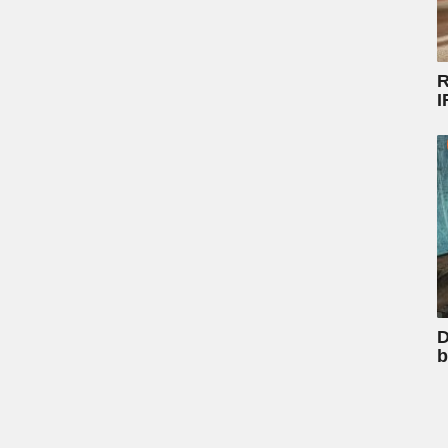
R
I
D
b