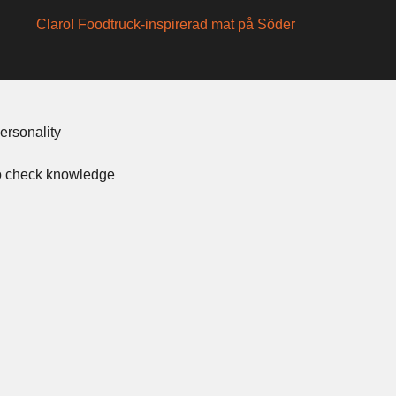
Claro! Foodtruck-inspirerad mat på Söder
ersonality
to check knowledge