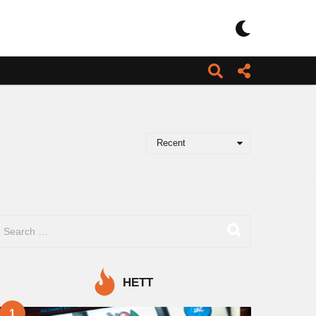
Recent
HETT
1