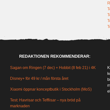
R
T
T
T
T
REDAKTIONEN REKOMMENDERAR:
Sagan om Ringen (7 dec) + Hobbit (8 feb 21) i 4K
K
k
Disney+ för 49 kr / mån första året
b
m
Xiaomi öppnar konceptbutik i Stockholm (MoS)
e
Test: Havrisar och Tefflisar – nya bröd på
marknaden