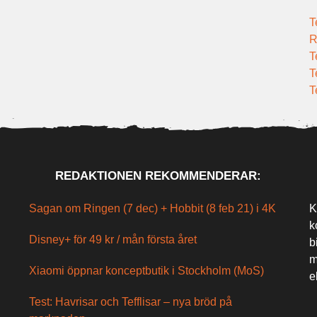
T
R
T
T
T
REDAKTIONEN REKOMMENDERAR:
Sagan om Ringen (7 dec) + Hobbit (8 feb 21) i 4K
K
k
Disney+ för 49 kr / mån första året
b
m
Xiaomi öppnar konceptbutik i Stockholm (MoS)
e
Test: Havrisar och Tefflisar – nya bröd på