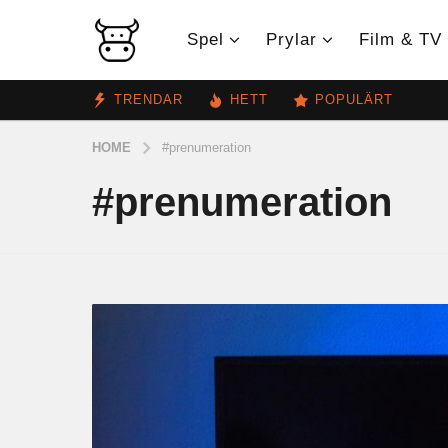
Spel
Prylar
Film & TV
TRENDAR
HETT
POPULÄRT
HOME
#prenumeration
#prenumeration