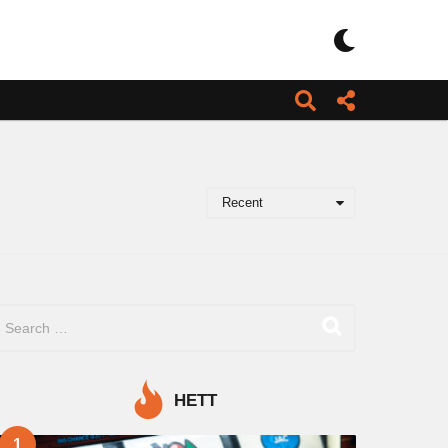
Recent
HETT
1