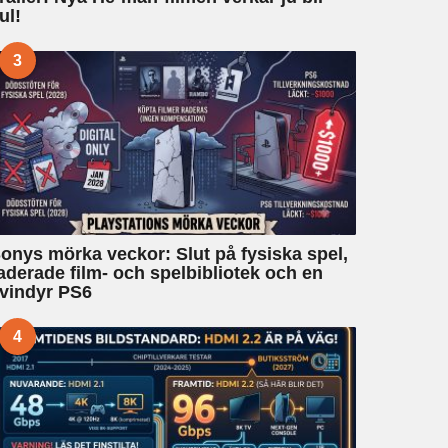
ul!
3
onys mörka veckor: Slut på fysiska spel,
aderade film- och spelbibliotek och en
vindyr PS6
4