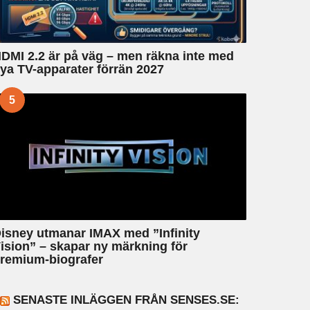
DMI 2.2 är på väg – men räkna inte med
ya TV-apparater förrän 2027
5
isney utmanar IMAX med ”Infinity
ision” – skapar ny märkning för
remium-biografer
SENASTE INLÄGGEN FRÅN SENSES.SE: