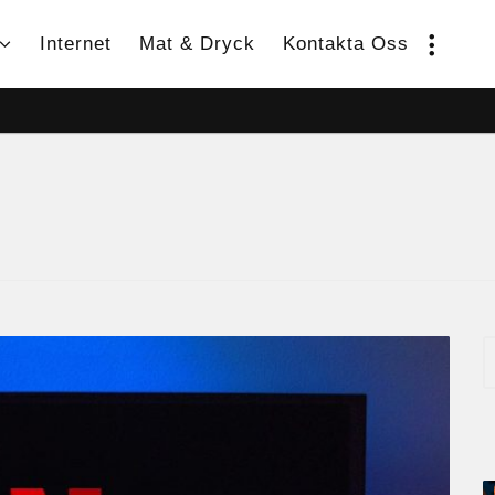
Internet
Mat & Dryck
Kontakta Oss
S
e
a
r
c
h
f
o