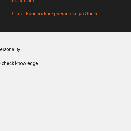
marknaden
Claro! Foodtruck-inspirerad mat på Söder
ersonality
to check knowledge