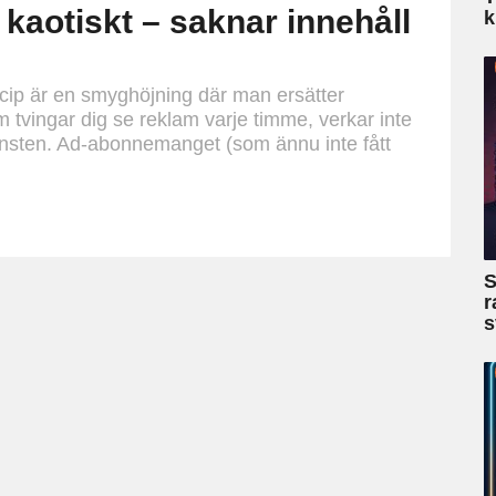
 kaotiskt – saknar innehåll
k
incip är en smyghöjning där man ersätter
 tvingar dig se reklam varje timme, verkar inte
änsten. Ad-abonnemanget (som ännu inte fått
S
r
s