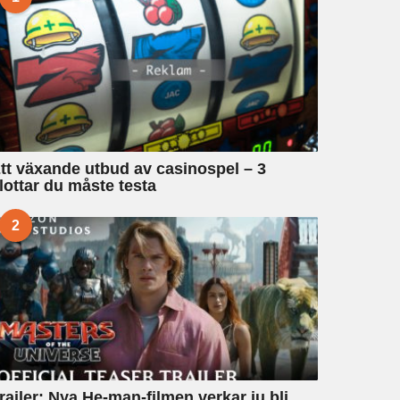
tt växande utbud av casinospel – 3
lottar du måste testa
2
railer: Nya He-man-filmen verkar ju bli