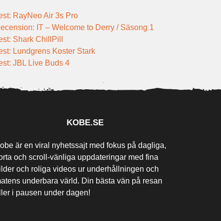
est: RayNeo Air 3s Pro
ecension: IT – Welcome to Derry / Säsong 1
est: Shark ChillPill
est: Lundgrens Koster Stark
est: JBL Live Buds 4
KOBE.SE
obe är en viral nyhetssajt med fokus på dagliga,
orta och scroll-vänliga uppdateringar med fina
ilder och roliga videos ur underhållningen och
atens underbara värld. Din bästa vän på resan
ller i pausen under dagen!