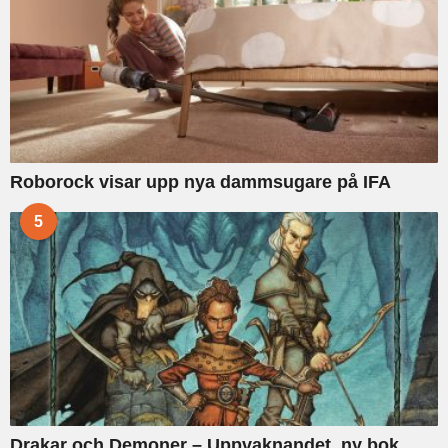
Roborock visar upp nya dammsugare på IFA
5
Drakar och Demoner – Uppvaknandet, ny bok