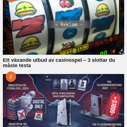
r
:
Ett växande utbud av casinospel – 3 slottar du
måste testa
2