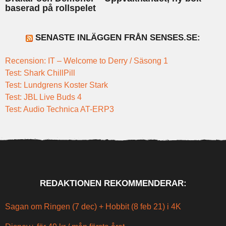
baserad på rollspelet
SENASTE INLÄGGEN FRÅN SENSES.SE:
Recension: IT – Welcome to Derry / Säsong 1
Test: Shark ChillPill
Test: Lundgrens Koster Stark
Test: JBL Live Buds 4
Test: Audio Technica AT-ERP3
REDAKTIONEN REKOMMENDERAR:
Sagan om Ringen (7 dec) + Hobbit (8 feb 21) i 4K