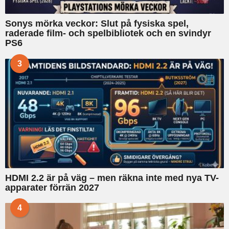
Sonys mörka veckor: Slut på fysiska spel,
raderade film- och spelbibliotek och en svindyr
PS6
3
HDMI 2.2 är på väg – men räkna inte med nya TV-
apparater förrän 2027
4