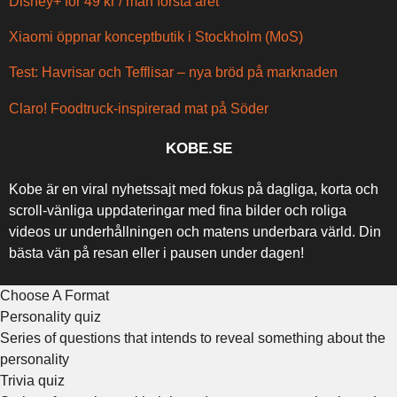
Disney+ för 49 kr / mån första året
Xiaomi öppnar konceptbutik i Stockholm (MoS)
Test: Havrisar och Tefflisar – nya bröd på marknaden
Claro! Foodtruck-inspirerad mat på Söder
KOBE.SE
Kobe är en viral nyhetssajt med fokus på dagliga, korta och
scroll-vänliga uppdateringar med fina bilder och roliga
videos ur underhållningen och matens underbara värld. Din
bästa vän på resan eller i pausen under dagen!
Choose A Format
Personality quiz
Series of questions that intends to reveal something about the
personality
Trivia quiz