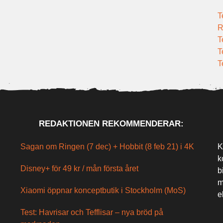
T
R
T
T
T
REDAKTIONEN REKOMMENDERAR:
Sagan om Ringen (7 dec) + Hobbit (8 feb 21) i 4K
K
k
Disney+ för 49 kr / mån första året
b
m
Xiaomi öppnar konceptbutik i Stockholm (MoS)
e
Test: Havrisar och Tefflisar – nya bröd på