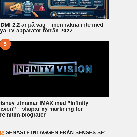
DMI 2.2 är på väg – men räkna inte med
ya TV-apparater förrän 2027
5
isney utmanar IMAX med ”Infinity
ision” – skapar ny märkning för
remium-biografer
SENASTE INLÄGGEN FRÅN SENSES.SE: