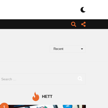
Recent
HETT
1