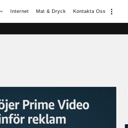
Internet
Mat & Dryck
Kontakta Oss
S
e
a
r
c
h
f
o