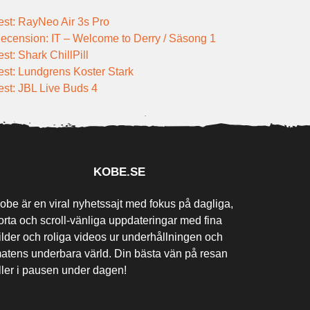
est: RayNeo Air 3s Pro
ecension: IT – Welcome to Derry / Säsong 1
est: Shark ChillPill
est: Lundgrens Koster Stark
est: JBL Live Buds 4
KOBE.SE
obe är en viral nyhetssajt med fokus på dagliga,
orta och scroll-vänliga uppdateringar med fina
ilder och roliga videos ur underhållningen och
atens underbara värld. Din bästa vän på resan
ller i pausen under dagen!