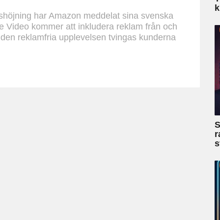
k
ishöjning har Amazon meddelat sina svenska
e Video kommer att inkludera reklam från och
 den reklamfria upplevelsen tvingas kunderna
S
r
s