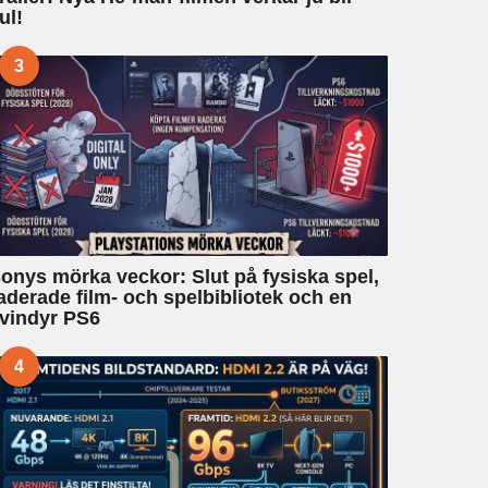
ul!
3
onys mörka veckor: Slut på fysiska spel,
aderade film- och spelbibliotek och en
vindyr PS6
4