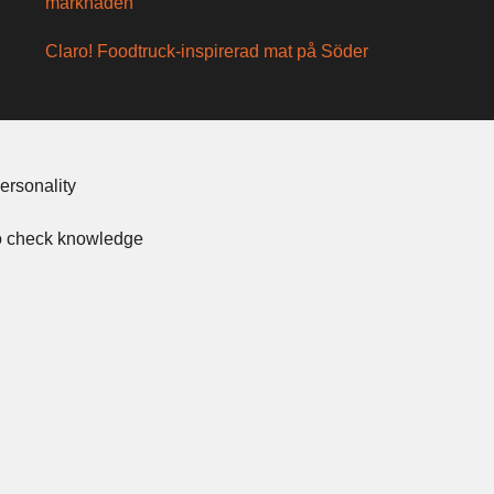
marknaden
Claro! Foodtruck-inspirerad mat på Söder
ersonality
to check knowledge