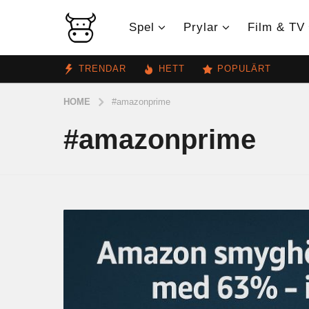
Spel
Prylar
Film & TV
TRENDAR
HETT
POPULÄRT
HOME
#amazonprime
#amazonprime