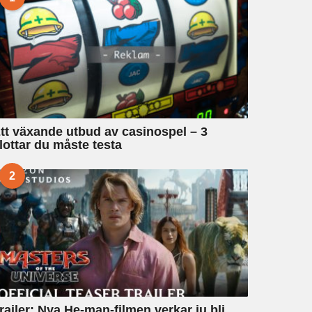
tt växande utbud av casinospel – 3
lottar du måste testa
2
railer: Nya He-man-filmen verkar ju bli