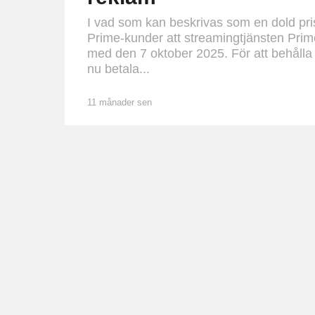
I vad som kan beskrivas som en dold pr
Prime-kunder att streamingtjänsten Prim
med den 7 oktober 2025. För att behålla
nu betala...
11 månader sen
1
1
m
å
n
a
d
e
r
s
e
n