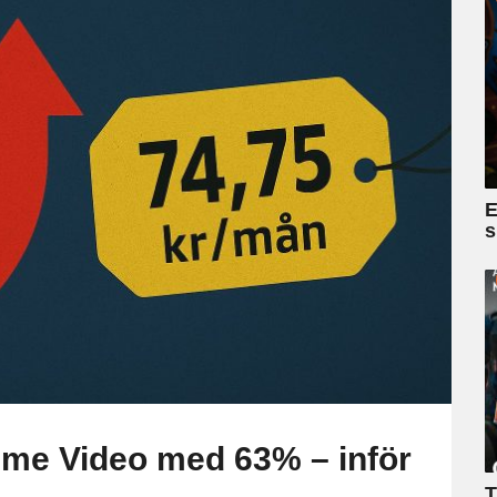
r
:
E
s
me Video med 63% – inför
T