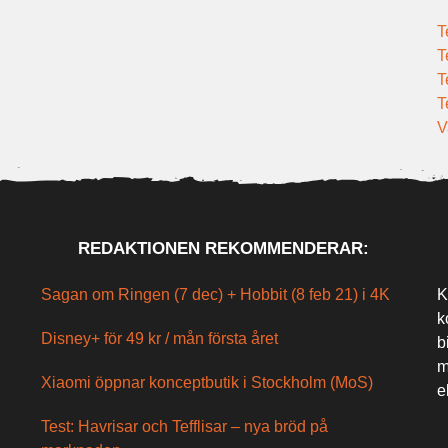
T
T
T
T
V
REDAKTIONEN REKOMMENDERAR:
Sagan om Ringen (7 dec) + Hobbit (8 feb 21) i 4K
K
k
Disney+ för 49 kr / mån första året
b
m
Xiaomi öppnar konceptbutik i Stockholm (MoS)
e
Test: Havrisar och Tefflisar – nya bröd på