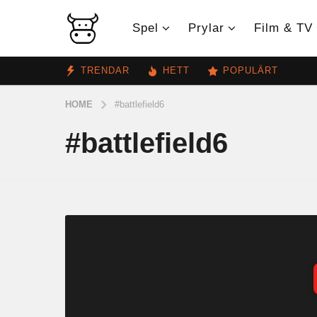
Spel
Prylar
Film & TV
TRENDAR
HETT
POPULÄRT
HOME
#battlefield6
#battlefield6