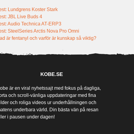
est: Lundgrens Koster Stark
est: JBL Live Buds 4
est: Audio Technica AT-ERP3
est: SteelSeries Arctis Nova Pro Omni
ad är fentanyl och varför är kunskap så viktig?
KOBE.SE
obe är en viral nyhetssajt med fokus på dagliga,
orta och scroll-vänliga uppdateringar med fina
ilder och roliga videos ur underhållningen och
atens underbara värld. Din bästa vän på resan
ller i pausen under dagen!