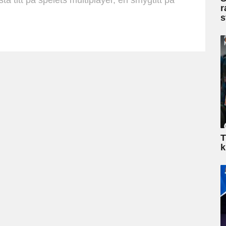
r
s
T
k