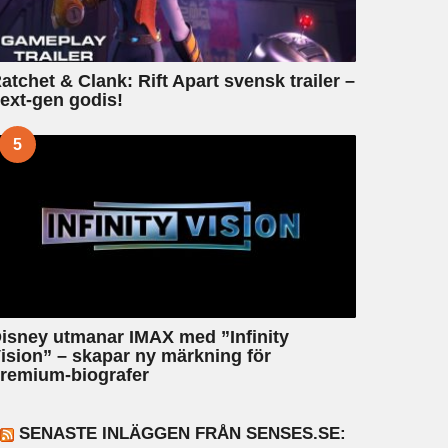
atchet & Clank: Rift Apart svensk trailer –
ext-gen godis!
5
isney utmanar IMAX med ”Infinity
ision” – skapar ny märkning för
remium-biografer
SENASTE INLÄGGEN FRÅN SENSES.SE: