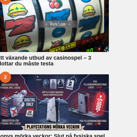
tt växande utbud av casinospel – 3
lottar du måste testa
2
onys mörka veckor: Slut på fysiska spel,