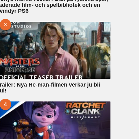
aderade film- och spelbibliotek och en
vindyr PS6
3
railer: Nya He-man-filmen verkar ju bli
ul!
4