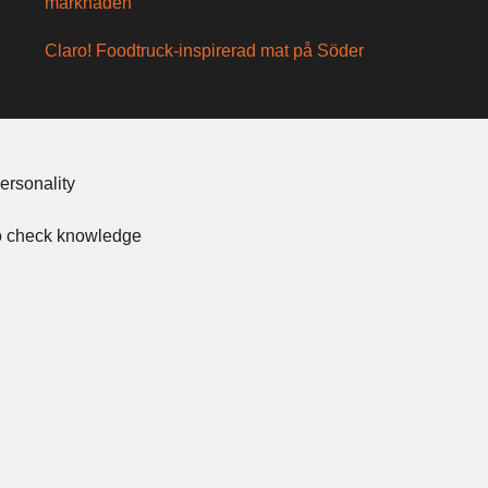
marknaden
Claro! Foodtruck-inspirerad mat på Söder
ersonality
to check knowledge