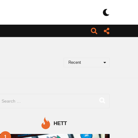
Recent
HETT
1