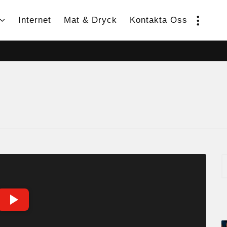
Internet
Mat & Dryck
Kontakta Oss
S
e
a
r
c
S
h
P
f
E
o