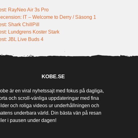
est: RayNeo Air 3s Pro
ecension: IT – Welcome to Derry / Säsong 1
est: Shark ChillPill
est: Lundgrens Koster Stark
est: JBL Live Buds 4
KOBE.SE
obe är en viral nyhetssajt med fokus på dagliga,
orta och scroll-vänliga uppdateringar med fina
ilder och roliga videos ur underhållningen och
atens underbara värld. Din bästa vän på resan
ller i pausen under dagen!