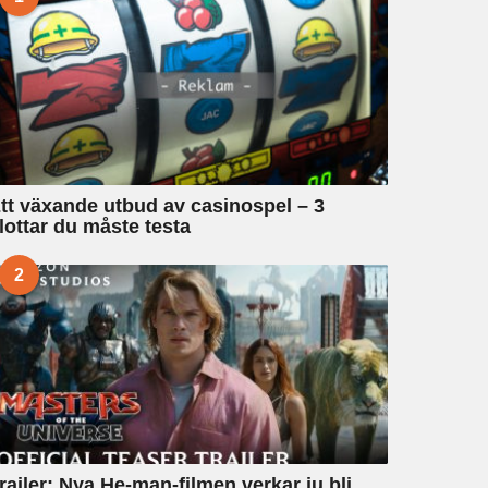
tt växande utbud av casinospel – 3
lottar du måste testa
2
railer: Nya He-man-filmen verkar ju bli