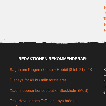
T
R
T
T
T
REDAKTIONEN REKOMMENDERAR:
Sagan om Ringen (7 dec) + Hobbit (8 feb 21) i 4K
K
k
Disney+ för 49 kr / mån första året
b
m
Xiaomi öppnar konceptbutik i Stockholm (MoS)
e
Test: Havrisar och Tefflisar – nya bröd på