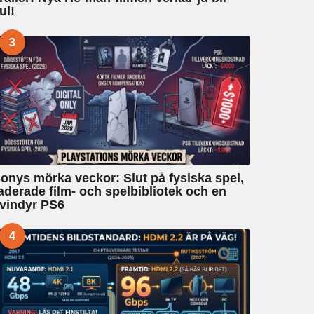
ul!
3
onys mörka veckor: Slut på fysiska spel,
aderade film- och spelbibliotek och en
vindyr PS6
4