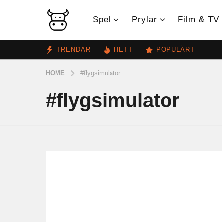
Spel
Prylar
Film & TV
TRENDAR
HETT
POPULÄRT
HOME
#flygsimulator
#flygsimulator