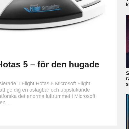
k
Hotas 5 – för den hugade
S
r
nsierade T.Flight Hotas 5 Microsoft Flight
s
 att ge dig en oslagbar och uppslukande
utforska det enorma luftrummet i Microsoft
en...