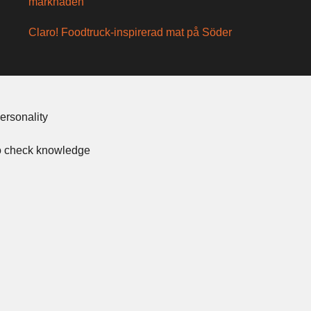
marknaden
Claro! Foodtruck-inspirerad mat på Söder
ersonality
to check knowledge