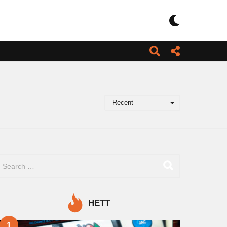
Recent
HETT
1