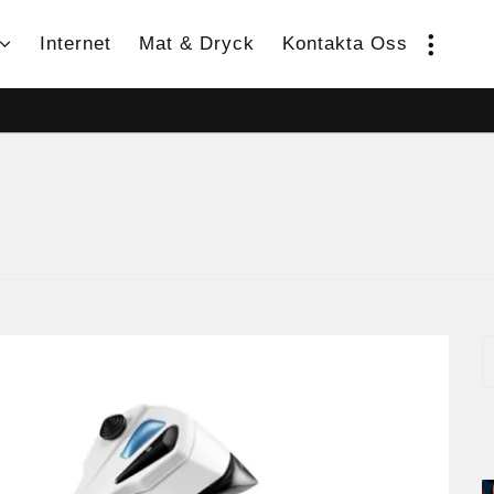
Internet
Mat & Dryck
Kontakta Oss
S
e
a
r
c
h
f
o