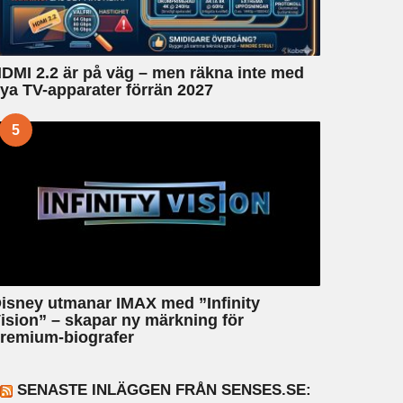
DMI 2.2 är på väg – men räkna inte med
ya TV-apparater förrän 2027
5
isney utmanar IMAX med ”Infinity
ision” – skapar ny märkning för
remium-biografer
SENASTE INLÄGGEN FRÅN SENSES.SE: