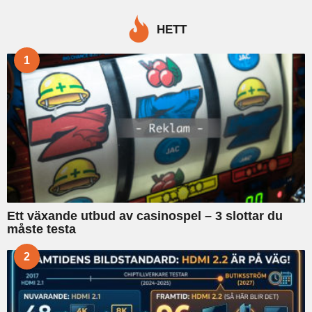
r
c
HETT
h
f
1
o
r
:
Ett växande utbud av casinospel – 3 slottar du
måste testa
2