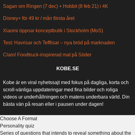
Sagan om Ringen (7 dec) + Hobbit (8 feb 21) i 4K
Disney+ för 49 kr / mån första året
Xiaomi öppnar konceptbutik i Stockholm (MoS)
Test: Havrisar och Tefflisar – nya bröd på marknaden
Claro! Foodtruck-inspirerad mat på Söder
KOBE.SE
Kobe är en viral nyhetssajt med fokus på dagliga, korta och
scroll-vänliga uppdateringar med fina bilder och roliga
videos ur underhållningen och matens underbara värld. Din
bästa vän på resan eller i pausen under dagen!
Choose A Format
Personality quiz
Series of questions that intends to reveal something about the