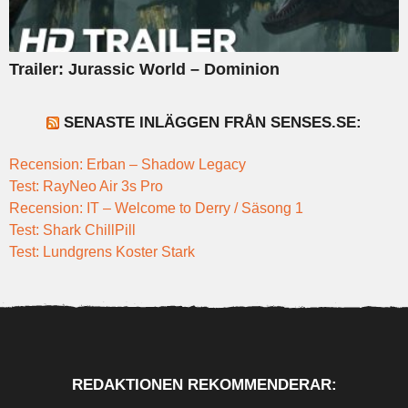
Trailer: Jurassic World – Dominion
SENASTE INLÄGGEN FRÅN SENSES.SE:
Recension: Erban – Shadow Legacy
Test: RayNeo Air 3s Pro
Recension: IT – Welcome to Derry / Säsong 1
Test: Shark ChillPill
Test: Lundgrens Koster Stark
REDAKTIONEN REKOMMENDERAR: