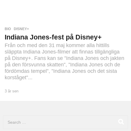
V
I
D
E
O
BIO
,
DISNEY+
Indiana Jones-fest på Disney+
Från och med den 31 maj kommer alla hittills
släppta Indiana Jones-filmer att finnas tillgängliga
på Disney+. Fans kan se ”Indiana Jones och jakten
på den försvunna skatten”, ”Indiana Jones och de
fördömdas tempel”, ”Indiana Jones och det sista
korståget”...
3 år sen
3
å
r
s
e
S
n
e
a