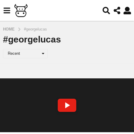
HOME
#georgelucas
#georgelucas
Recent
S
P
E
L
A