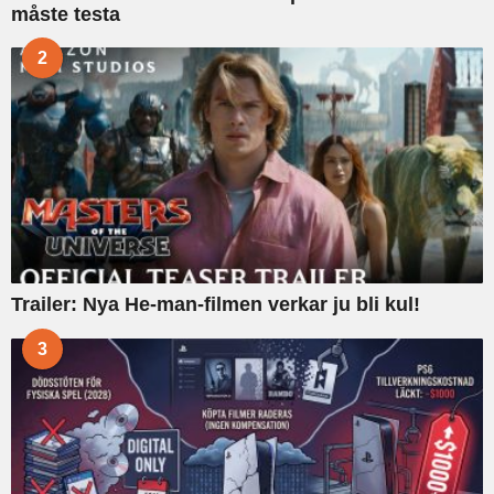
måste testa
2
Trailer: Nya He-man-filmen verkar ju bli kul!
3