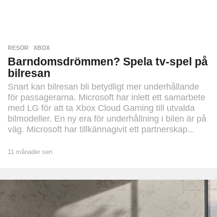
V
I
D
E
O
RESOR
,
XBOX
Barndomsdrömmen? Spela tv-spel på
bilresan
Snart kan bilresan bli betydligt mer underhållande
för passagerarna. Microsoft har inlett ett samarbete
med LG för att ta Xbox Cloud Gaming till utvalda
bilmodeller. En ny era för underhållning i bilen är på
väg. Microsoft har tillkännagivit ett partnerskap...
11 månader sen
1
1
m
å
n
a
d
e