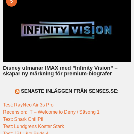
5
Disney utmanar IMAX med ”Infinity Vision” –
skapar ny märkning för premium-biografer
SENASTE INLÄGGEN FRÅN SENSES.SE:
Test: RayNeo Air 3s Pro
Recension: IT – Welcome to Derry / Säsong 1
Test: Shark ChillPill
Test: Lundgrens Koster Stark
Test: JBL Live Buds 4