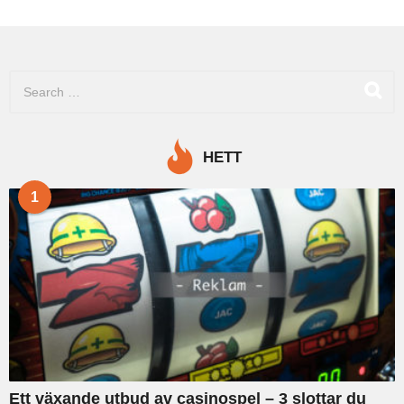
å
r
s
e
S
n
e
a
r
c
HETT
h
f
1
o
r
:
Ett växande utbud av casinospel – 3 slottar du