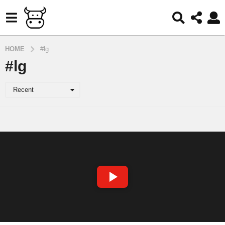
HOME
#lg
#lg
Recent
S
P
E
L
A