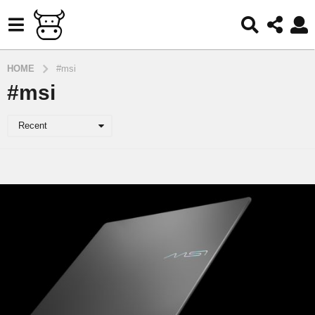
HOME
#msi
#msi
Recent