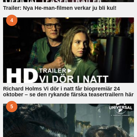
Trailer: Nya He-man-filmen verkar ju bli kul!
4
Richard Holms Vi dör i natt får biopremiär 24
oktober – se den rykande färska teasertrailern här
5