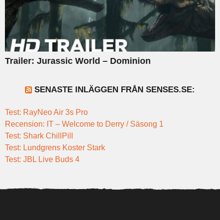
Trailer: Jurassic World – Dominion
SENASTE INLÄGGEN FRÅN SENSES.SE:
Test: RayNeo Air 3s Pro
Recension: IT – Welcome to Derry / Säsong 1
Test: Shark ChillPill
Test: Lundgrens Koster Stark
Test: JBL Live Buds 4