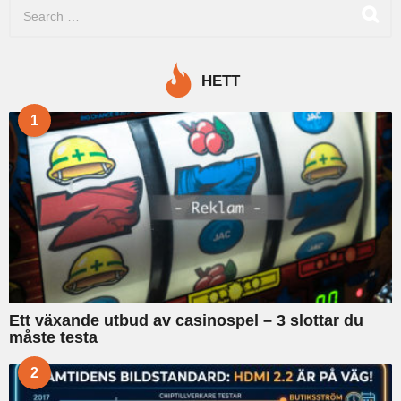
S
d
e
e
a
r
r
s
c
e
HETT
h
n
f
1
o
r
:
Ett växande utbud av casinospel – 3 slottar du
måste testa
2