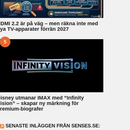
DMI 2.2 är på väg – men räkna inte med
ya TV-apparater förrän 2027
5
isney utmanar IMAX med ”Infinity
ision” – skapar ny märkning för
remium-biografer
SENASTE INLÄGGEN FRÅN SENSES.SE: