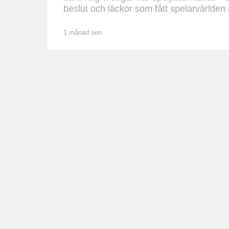
beslut och läckor som fått spelarvärlden at
1 månad sen
1
m
å
n
a
d
s
e
n