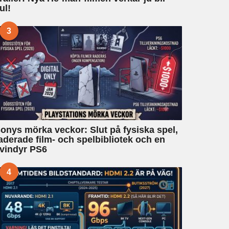
ul!
3
onys mörka veckor: Slut på fysiska spel,
aderade film- och spelbibliotek och en
vindyr PS6
4