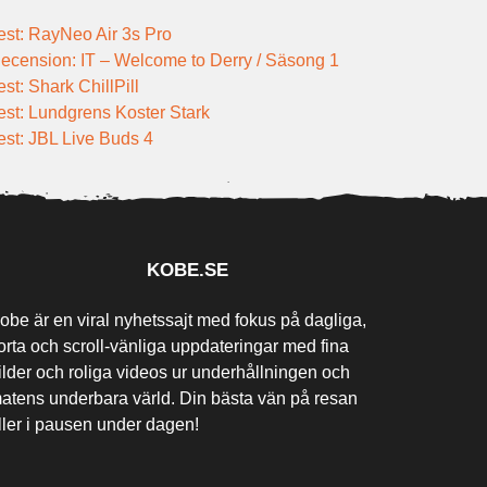
est: RayNeo Air 3s Pro
ecension: IT – Welcome to Derry / Säsong 1
est: Shark ChillPill
est: Lundgrens Koster Stark
est: JBL Live Buds 4
KOBE.SE
obe är en viral nyhetssajt med fokus på dagliga,
orta och scroll-vänliga uppdateringar med fina
ilder och roliga videos ur underhållningen och
atens underbara värld. Din bästa vän på resan
ller i pausen under dagen!