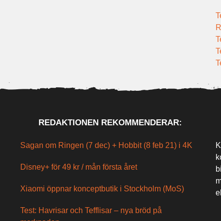
T
R
T
T
T
REDAKTIONEN REKOMMENDERAR:
Sagan om Ringen (7 dec) + Hobbit (8 feb 21) i 4K
K
k
Disney+ för 49 kr / mån första året
b
m
Xiaomi öppnar konceptbutik i Stockholm (MoS)
e
Test: Havrisar och Tefflisar – nya bröd på