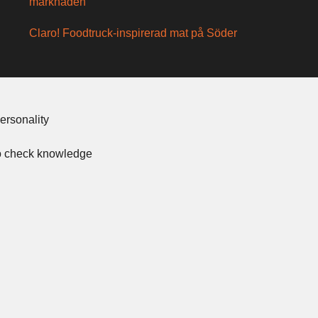
marknaden
Claro! Foodtruck-inspirerad mat på Söder
ersonality
to check knowledge