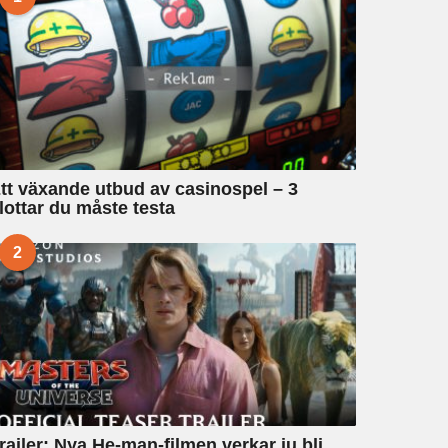
tt växande utbud av casinospel – 3
lottar du måste testa
2
railer: Nya He-man-filmen verkar ju bli