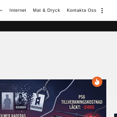
Internet
Mat & Dryck
Kontakta Oss
S
e
a
r
c
h
f
o