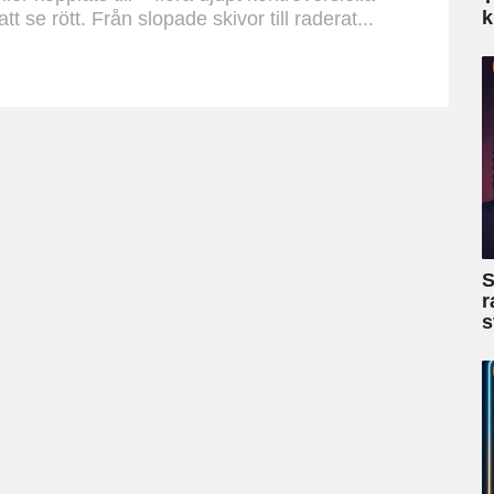
k
t se rött. Från slopade skivor till raderat...
S
r
s