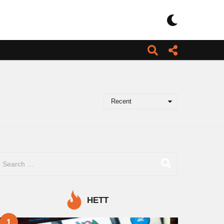
Recent
HETT
1