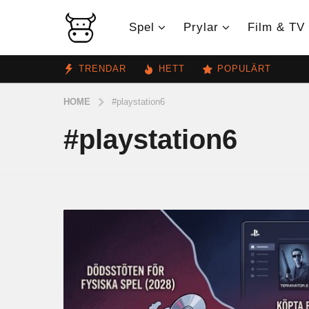
Spel
Prylar
Film & TV
TRENDAR
HETT
POPULÄRT
HOME
#playstation6
#playstation6