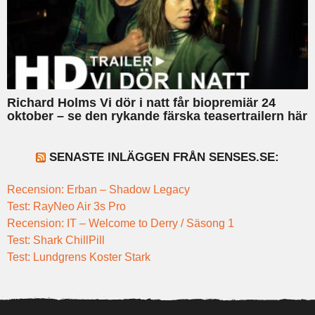
Richard Holms Vi dör i natt får biopremiär 24
oktober – se den rykande färska teasertrailern här
SENASTE INLÄGGEN FRÅN SENSES.SE:
Recension: Erban – Shadow Legacy
Test: RayNeo Air 3s Pro
Recension: IT – Welcome to Derry / Säsong 1
Test: Shark ChillPill
Test: Lundgrens Koster Stark