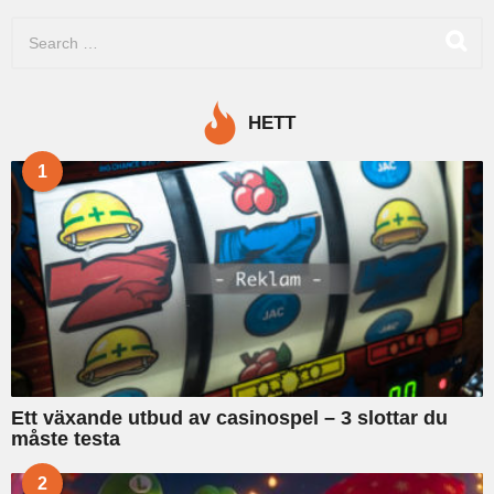
n
S
a
e
d
a
e
r
r
c
s
HETT
h
e
f
n
1
o
r
:
Ett växande utbud av casinospel – 3 slottar du
måste testa
2