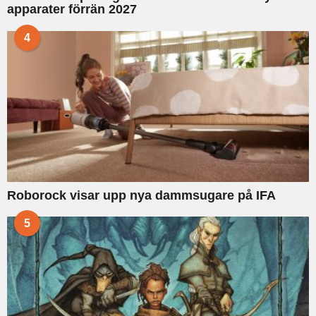
apparater förrän 2027
4
Roborock visar upp nya dammsugare på IFA
5