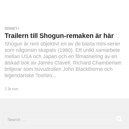
V
I
D
E
O
DISNEY+
Trailern till Shogun-remaken är här
Shogun är rent objektivt en av de bästa mini-serier
som någonsin skapats (1980). Ett unikt samarbete
mellan USA och Japan och en filmatisering av en
älskad bok av James Clavell. Richard Chamberlain
briljerar som huvudrollen John Blackthorne och
legendariske Toshiro...
3 år sen
3
å
r
s
e
S
n
e
a