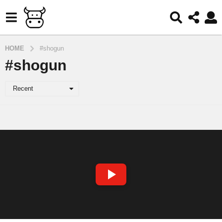
HOME
#shogun
#shogun
Recent
S
P
E
L
A