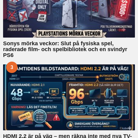
Sonys mörka veckor: Slut på fysiska spel,
raderade film- och spelbibliotek och en svindyr
PS6
3
HDMI 2.2 är på väg – men räkna inte med nya TV-