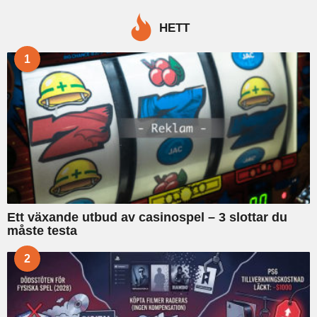
r
c
HETT
h
f
1
o
r
:
Ett växande utbud av casinospel – 3 slottar du
måste testa
2