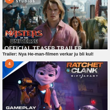
Trailer: Nya He-man-filmen verkar ju bli kul!
4