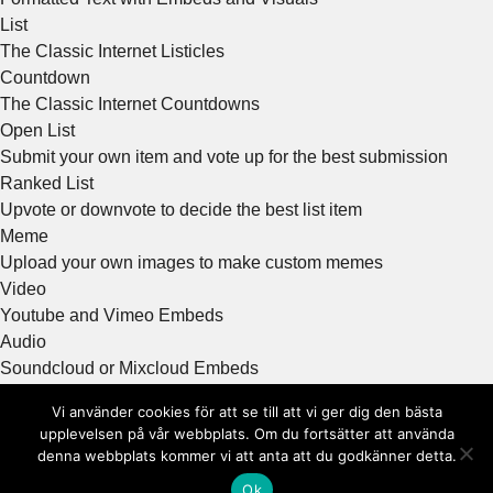
List
The Classic Internet Listicles
Countdown
The Classic Internet Countdowns
Open List
Submit your own item and vote up for the best submission
Ranked List
Upvote or downvote to decide the best list item
Meme
Upload your own images to make custom memes
Video
Youtube and Vimeo Embeds
Audio
Soundcloud or Mixcloud Embeds
Image
Vi använder cookies för att se till att vi ger dig den bästa
Photo or GIF
upplevelsen på vår webbplats. Om du fortsätter att använda
Gif
denna webbplats kommer vi att anta att du godkänner detta.
GIF format
Ok