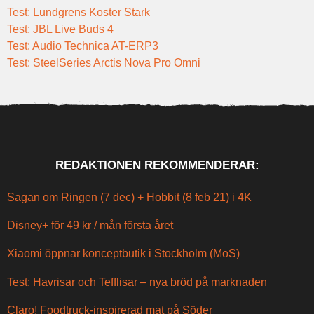
Test: Lundgrens Koster Stark
Test: JBL Live Buds 4
Test: Audio Technica AT-ERP3
Test: SteelSeries Arctis Nova Pro Omni
REDAKTIONEN REKOMMENDERAR:
Sagan om Ringen (7 dec) + Hobbit (8 feb 21) i 4K
Disney+ för 49 kr / mån första året
Xiaomi öppnar konceptbutik i Stockholm (MoS)
Test: Havrisar och Tefflisar – nya bröd på marknaden
Claro! Foodtruck-inspirerad mat på Söder