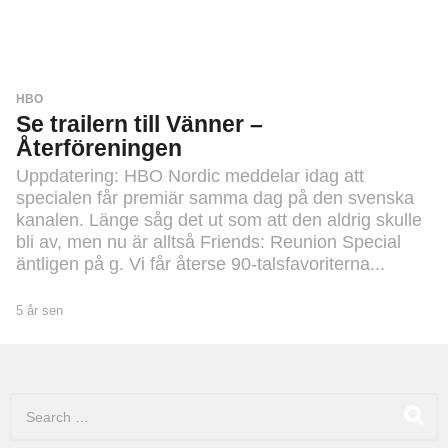
V
I
D
E
O
HBO
Se trailern till Vänner –
Återföreningen
Uppdatering: HBO Nordic meddelar idag att
specialen får premiär samma dag på den svenska
kanalen. Länge såg det ut som att den aldrig skulle
bli av, men nu är alltså Friends: Reunion Special
äntligen på g. Vi får återse 90-talsfavoriterna...
5 år sen
5
å
r
s
e
S
n
e
a