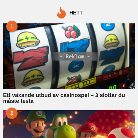
r
c
HETT
h
f
1
o
r
:
Ett växande utbud av casinospel – 3 slottar du
måste testa
2