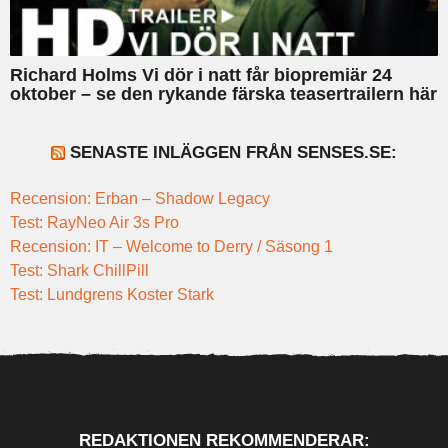
Richard Holms Vi dör i natt får biopremiär 24
oktober – se den rykande färska teasertrailern här
SENASTE INLÄGGEN FRÅN SENSES.SE:
Recension: Erban – Shadow Legacy
Test: RayNeo Air 3s Pro
Recension: IT – Welcome to Derry / Säsong 1
Test: Shark ChillPill
Test: Lundgrens Koster Stark
REDAKTIONEN REKOMMENDERAR: