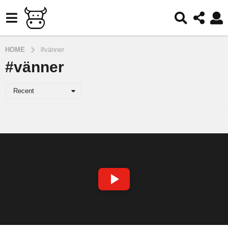
HOME
#vänner
#vänner
Recent
S
P
E
L
A