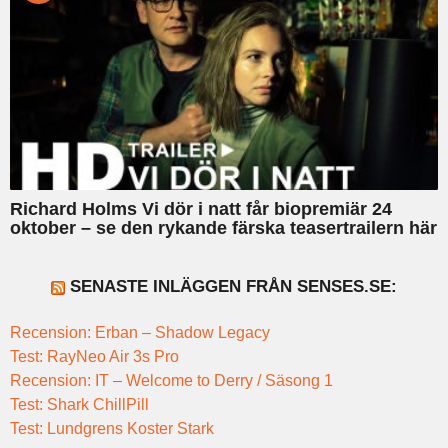
Richard Holms Vi dör i natt får biopremiär 24
oktober – se den rykande färska teasertrailern här
SENASTE INLÄGGEN FRÅN SENSES.SE:
Recension: Erban – Shadow Legacy
Test: RayNeo Air 3s Pro
Recension: IT – Welcome to Derry / Säsong 1
Test: Shark ChillPill
Test: Lundgrens Koster Stark