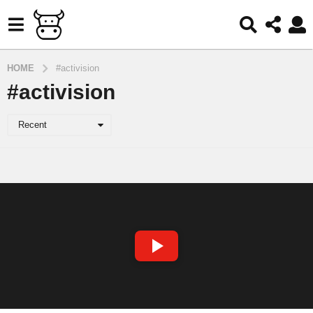
HOME
#activision
#activision
Recent
S
P
E
L
A