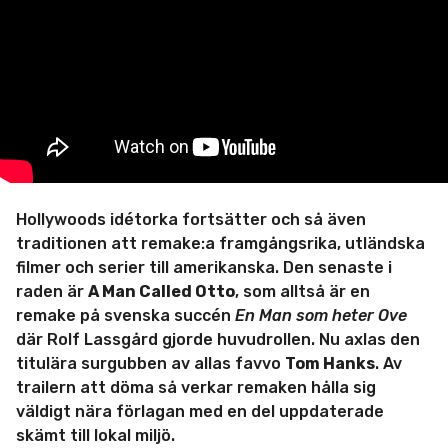
m
i
n
Hollywoods idétorka fortsätter och så även
traditionen att remake:a framgångsrika, utländska
filmer och serier till amerikanska. Den senaste i
raden är
A Man Called Otto
, som alltså är en
remake på svenska succén
En Man som heter Ove
där Rolf Lassgård gjorde huvudrollen. Nu axlas den
titulära surgubben av allas favvo
Tom Hanks
. Av
trailern att döma så verkar remaken hålla sig
väldigt nära förlagan med en del uppdaterade
skämt till lokal miljö.