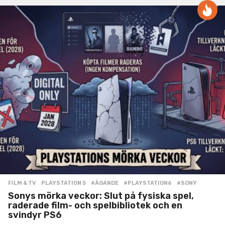
FILM & TV
,
PLAYSTATION 5
#ÄGANDE
,
#PLAYSTATION6
,
#SONY
Sonys mörka veckor: Slut på fysiska spel,
raderade film- och spelbibliotek och en
svindyr PS6