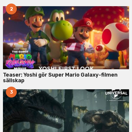
2
Teaser: Yoshi gör Super Mario Galaxy-filmen
sällskap
3