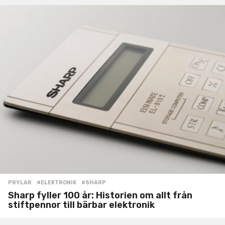
PRYLAR
#ELEKTRONIK
,
#SHARP
Sharp fyller 100 år: Historien om allt från
stiftpennor till bärbar elektronik