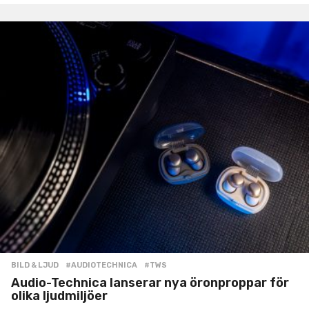
BILD & LJUD
#AUDIOTECHNICA
,
#TWS
Audio-Technica lanserar nya öronproppar för
olika ljudmiljöer