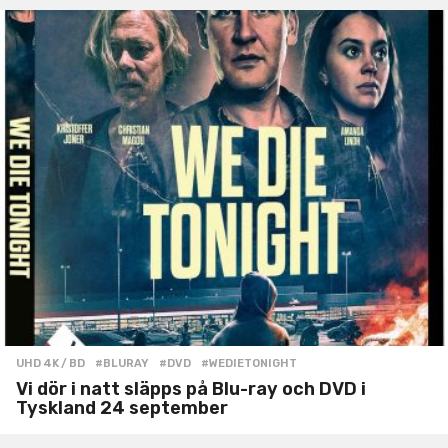
UHD 4K / BD
#BLURAY
,
#DVD
,
#WEDIETONIGHT
Vi dör i natt släpps på Blu-ray och DVD i
Tyskland 24 september