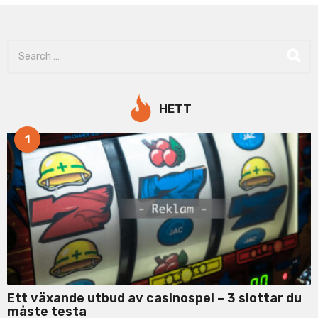
S
e
a
r
c
HETT
h
f
1
o
r
:
Ett växande utbud av casinospel – 3 slottar du
måste testa