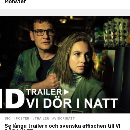
Monster
BIO
#POSTER
,
#TRAILER
,
#VIDÖRINATT
Se långa trailern och svenska affischen till VI