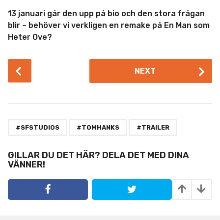
13 januari går den upp på bio och den stora frågan
blir – behöver vi verkligen en remake på En Man som
Heter Ove?
P
NEXT
o
s
t
P
,
,
a
#SFSTUDIOS
#TOMHANKS
#TRAILER
g
i
GILLAR DU DET HÄR? DELA DET MED DINA
VÄNNER!
n
a
t
i
o