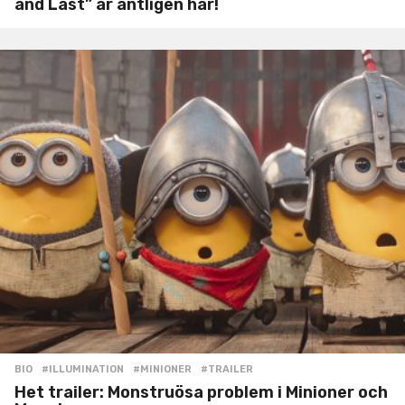
and Last” är äntligen här!
BIO
#ILLUMINATION
,
#MINIONER
,
#TRAILER
Het trailer: Monstruösa problem i Minioner och