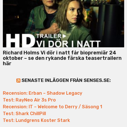
Richard Holms Vi dör i natt får biopremiär 24
oktober – se den rykande färska teasertrailern
här
SENASTE INLÄGGEN FRÅN SENSES.SE:
Recension: Erban – Shadow Legacy
Test: RayNeo Air 3s Pro
Recension: IT – Welcome to Derry / Säsong 1
Test: Shark ChillPill
Test: Lundgrens Koster Stark