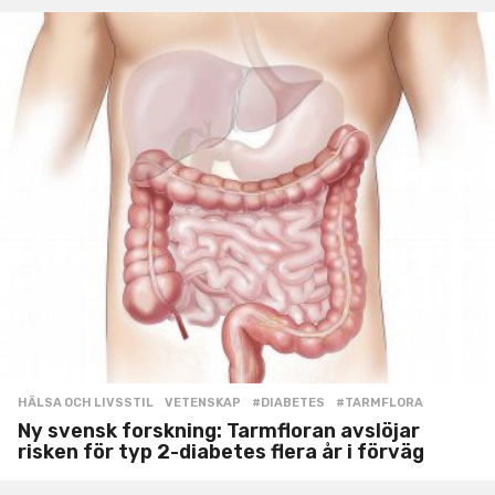
HÄLSA OCH LIVSSTIL
,
VETENSKAP
#DIABETES
,
#TARMFLORA
Ny svensk forskning: Tarmfloran avslöjar
risken för typ 2-diabetes flera år i förväg