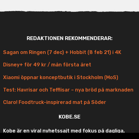
REDAKTIONEN REKOMMENDERAR:
Sagan om Ringen (7 dec) + Hobbit (8 feb 21) i 4K
Disney+ för 49 kr / mån första året
Xiaomi öppnar konceptbutik i Stockholm (MoS)
Test: Havrisar och Tefflisar – nya bröd på marknaden
Claro! Foodtruck-inspirerad mat på Söder
KOBE.SE
Kobe är en viral nyhetssajt med fokus på dagliga,
korta och scroll-vänliga uppdateringar med fina