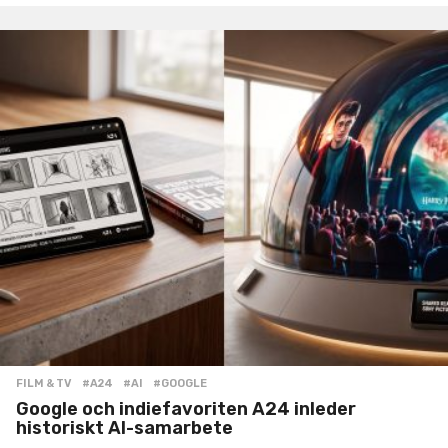
FILM & TV
#A24
,
#AI
,
#GOOGLE
Google och indiefavoriten A24 inleder
historiskt AI-samarbete