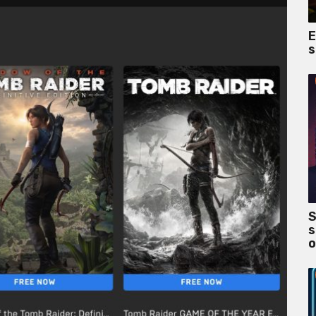
E
s
S
s
o