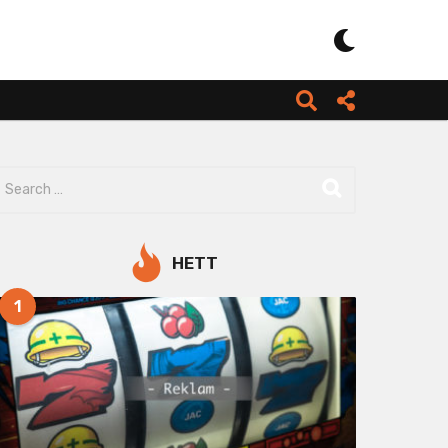
HETT
1