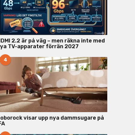
DMI 2.2 är på väg – men räkna inte med
ya TV-apparater förrän 2027
4
oborock visar upp nya dammsugare på
FA