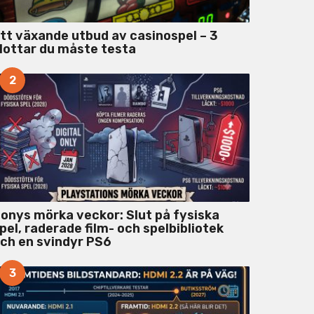
tt växande utbud av casinospel – 3
lottar du måste testa
2
onys mörka veckor: Slut på fysiska
pel, raderade film- och spelbibliotek
ch en svindyr PS6
3