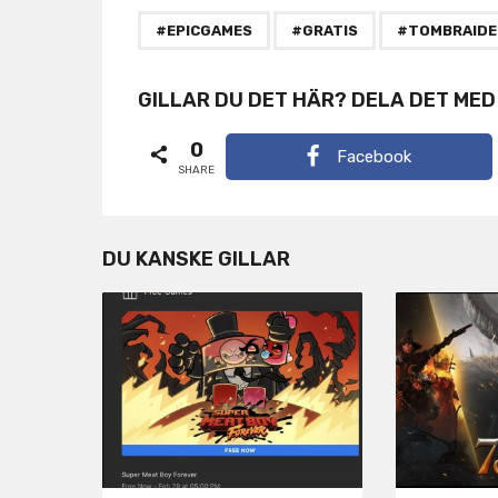
P
,
,
#EPICGAMES
#GRATIS
#TOMBRAIDE
a
g
GILLAR DU DET HÄR? DELA DET MED
i
0
Facebook
n
SHARE
a
t
DU KANSKE GILLAR
i
o
n