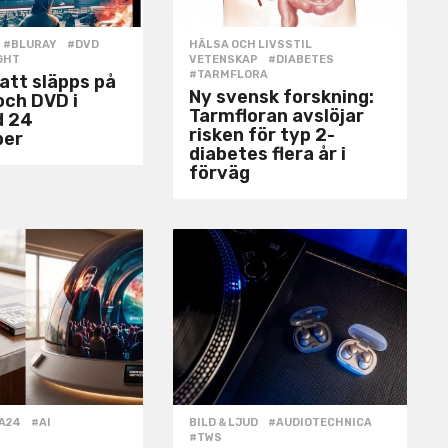
#BLURAY
,
#DVD
,
HÄLSA OCH LIVSSTIL
,
GHT
VETENSKAP
#DIABETES
,
#TARMFLORA
natt släpps på
Ny svensk forskning:
och DVD i
Tarmfloran avslöjar
d 24
risken för typ 2-
ber
diabetes flera år i
förväg
A24
,
#AI
,
BILD & LJUD
#AUDIOTECHNICA
,
#TWS