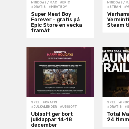
WINDOWS / MAC
#EPIC
,
WINDOWS / 
#GRATIS
,
#MEATBOY
#STEAM
,
#
Super Meat Boy
Warham
Forever – gratis på
Verminti
Epic Store en vecka
Steam ti
framåt
SPEL
#GRATIS
,
SPEL
,
WINDO
#JULKALENDER
,
#UBISOFT
#GRATIS
,
#
Ubisoft ger bort
Total War
julklappar 14-18
24 timm
december