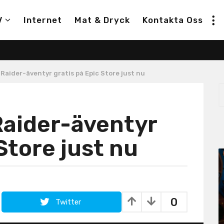
V
Internet
Mat & Dryck
Kontakta Oss
 Raider-äventyr gratis på Epic Store just nu
S
e
a
Raider-äventyr
r
c
h
Store just nu
f
o
r
:
0
Twitter