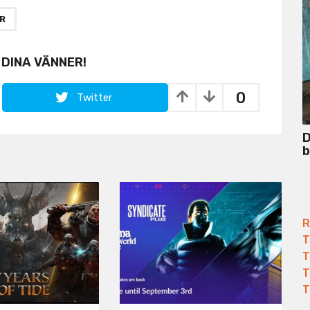
R
 DINA VÄNNER!
0
Twitter
D
b
R
T
T
T
T