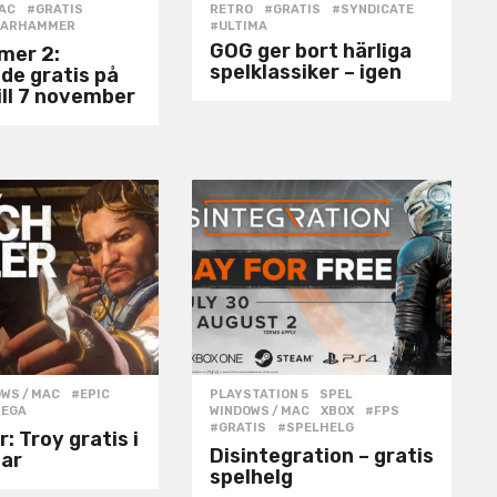
MAC
#GRATIS
,
RETRO
#GRATIS
,
#SYNDICATE
,
WARHAMMER
#ULTIMA
GOG ger bort härliga
mer 2:
spelklassiker – igen
de gratis på
ll 7 november
WS / MAC
#EPIC
,
PLAYSTATION 5
,
SPEL
,
SEGA
WINDOWS / MAC
,
XBOX
#FPS
,
#GRATIS
,
#SPELHELG
: Troy gratis i
Disintegration – gratis
ar
spelhelg