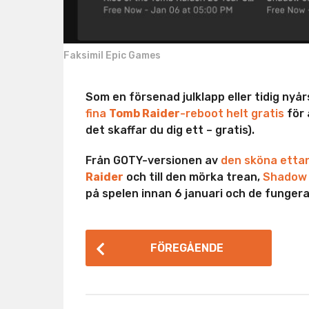
Faksimil Epic Games
Som en försenad julklapp eller tidig nyår
fina
Tomb Raider
-reboot helt gratis
för 
det skaffar du dig ett – gratis).
Från GOTY-versionen av
den sköna etta
Raider
och till den mörka trean,
Shadow 
på spelen innan 6 januari och de fungerar
P
FÖREGÅENDE
o
s
t