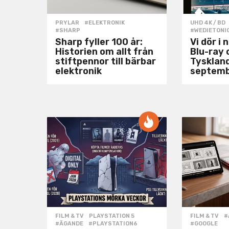
PRYLAR
#ELEKTRONIK
,
UHD 4K / BD
#SHARP
#WEDIETONI
Sharp fyller 100 år:
Vi dör i 
Historien om allt från
Blu-ray 
stiftpennor till bärbar
Tysklan
elektronik
septem
FILM & TV
,
PLAYSTATION 5
FILM & TV
#
#ÄGANDE
,
#PLAYSTATION6
,
#GOOGLE