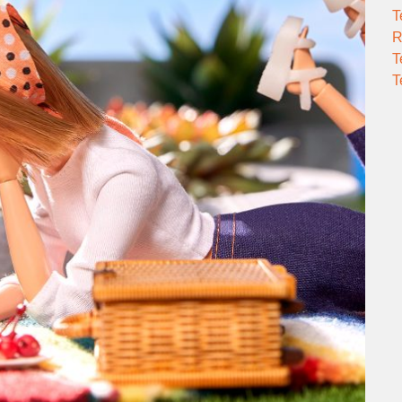
T
R
T
T