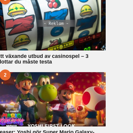
tt växande utbud av casinospel – 3
lottar du måste testa
2
easer: Yoshi gör Super Mario Galaxy-