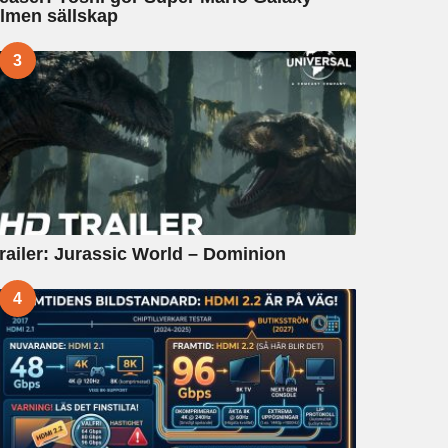
ilmen sällskap
3
railer: Jurassic World – Dominion
4