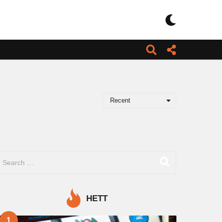
Recent
HETT
1