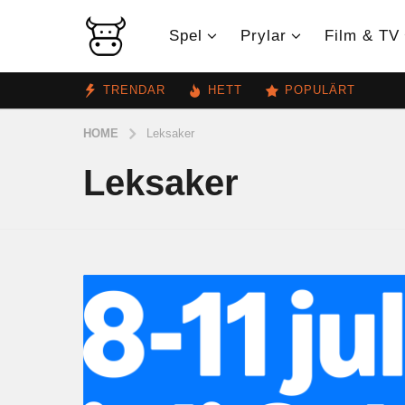
Spel
Prylar
Film & TV
TRENDAR
HETT
POPULÄRT
HOME
Leksaker
Leksaker