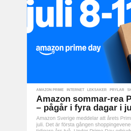
AMAZON PRIME
,
INTERNET
,
LEKSAKER
,
PRYLAR
,
S
Amazon sommar-rea Pr
– pågår i fyra dagar i ju
Amazon Sverige meddelar att årets Prim
juli. Det är första gången shoppingevene
tidigare års två. Under Prime Day erbjuds 