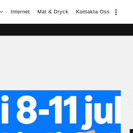
Internet
Mat & Dryck
Kontakta Oss
S
e
a
r
c
h
f
o