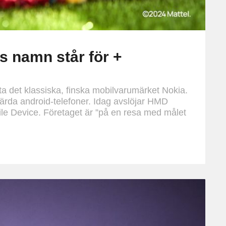
s namn står för +
a det klassiska, finska mobilvarumärket Nokia.
ärda android-telefoner. Idag avslöjar HMD
e Device. Företaget är ”på en resa med målet