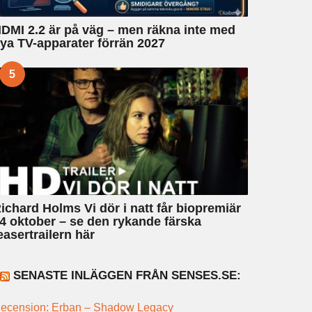
DMI 2.2 är på väg – men räkna inte med
ya TV-apparater förrän 2027
5
ichard Holms Vi dör i natt får biopremiär
4 oktober – se den rykande färska
easertrailern här
SENASTE INLÄGGEN FRÅN SENSES.SE:
ecension: Erban – Shadow Legacy