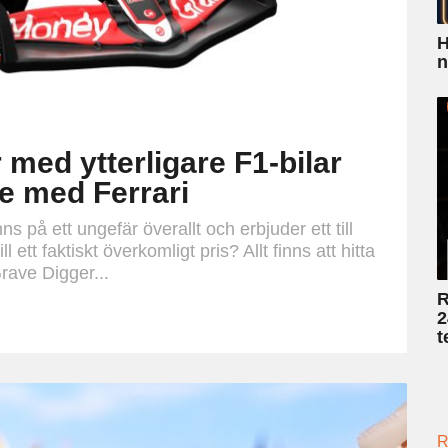
H
n
med ytterligare F1-bilar
e med Ferrari
s på ett ungefär överallt och erbjuder ett till
ill ett faktiskt överkomligt pris? Allt finns att hitta
Grave Digger...
R
2
t
R