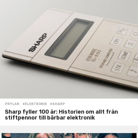
PRYLAR
#ELEKTRONIK
,
#SHARP
Sharp fyller 100 år: Historien om allt från
stiftpennor till bärbar elektronik