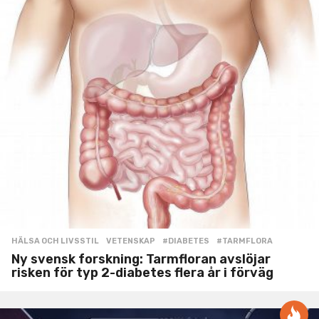
HÄLSA OCH LIVSSTIL
,
VETENSKAP
#DIABETES
,
#TARMFLORA
Ny svensk forskning: Tarmfloran avslöjar
risken för typ 2-diabetes flera år i förväg