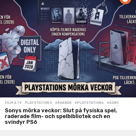
FILM & TV
,
PLAYSTATION 5
#ÄGANDE
,
#PLAYSTATION6
,
#SONY
Sonys mörka veckor: Slut på fysiska spel,
raderade film- och spelbibliotek och en
svindyr PS6