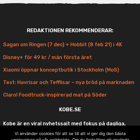
REDAKTIONEN REKOMMENDERAR:
Sagan om Ringen (7 dec) + Hobbit (8 feb 21) i 4K
Disney+ för 49 kr / mån första året
Xiaomi öppnar konceptbutik i Stockholm (MoS)
Test: Havrisar och Tefflisar – nya bröd på marknaden
Claro! Foodtruck-inspirerad mat på Söder
KOBE.SE
Kobe är en viral nyhetssajt med fokus på dagliga,
korta och scroll-vänliga uppdateringar med fina
Vi använder cookies för att se till att vi ger dig den bästa
bilder och roliga videos ur underhållningen och
upplevelsen på vår webbplats. Om du fortsätter att använda