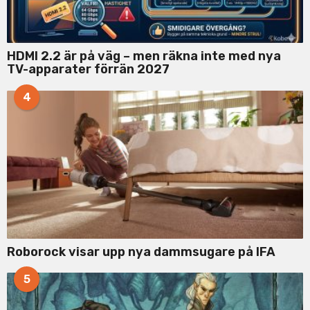
HDMI 2.2 är på väg – men räkna inte med nya
TV-apparater förrän 2027
4
Roborock visar upp nya dammsugare på IFA
5