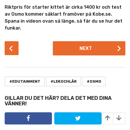
Riktpris för starter kittet är cirka 1400 kr och test
av Osmo kommer såklart framöver på Kobe.se.
Spana in videon ovan så länge, så får du se hur det
funkar.
P
NEXT
o
s
t
P
,
,
a
#EDUTAINMENT
#LEKOCHLÄR
#OSMO
g
i
GILLAR DU DET HÄR? DELA DET MED DINA
VÄNNER!
n
a
t
i