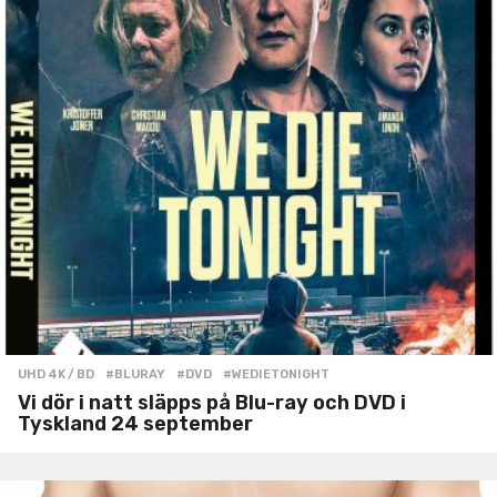
UHD 4K / BD
#BLURAY
,
#DVD
,
#WEDIETONIGHT
Vi dör i natt släpps på Blu-ray och DVD i
Tyskland 24 september