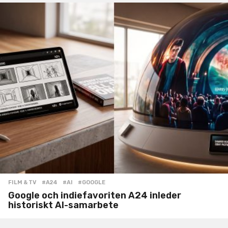
FILM & TV
#A24
,
#AI
,
#GOOGLE
Google och indiefavoriten A24 inleder
historiskt AI-samarbete