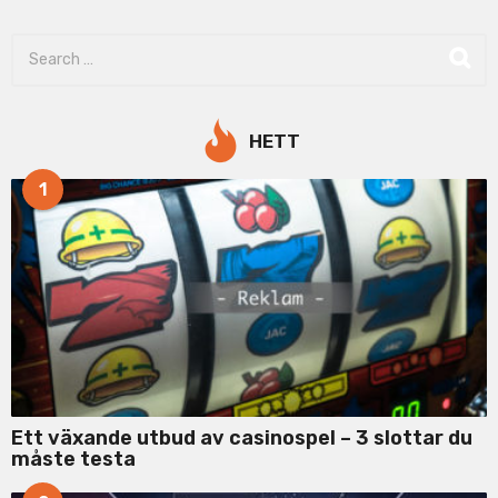
S
e
a
r
c
HETT
h
f
1
o
r
:
Ett växande utbud av casinospel – 3 slottar du
måste testa