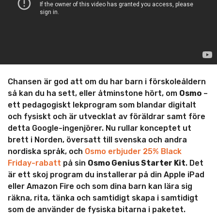
r
s
e
n
Chansen är god att om du har barn i förskoleåldern
så kan du ha sett, eller åtminstone hört, om
Osmo
–
ett pedagogiskt lekprogram som blandar digitalt
och fysiskt och är utvecklat av föräldrar samt före
detta Google-ingenjörer. Nu rullar konceptet ut
brett i Norden, översatt till svenska och andra
nordiska språk, och
Osmo erbjuder 25% Black
Friday-rabatt
på sin
Osmo Genius Starter Kit
. Det
är ett skoj program du installerar på din Apple iPad
eller Amazon Fire och som dina barn kan lära sig
räkna, rita, tänka och samtidigt skapa i samtidigt
som de använder de fysiska bitarna i paketet.