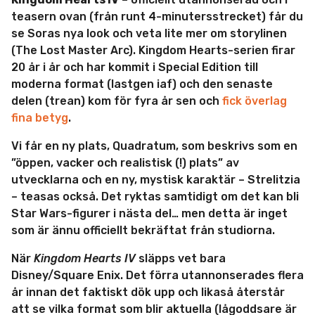
teasern ovan (från runt 4-minutersstrecket) får du
se Soras nya look och veta lite mer om storylinen
(The Lost Master Arc). Kingdom Hearts-serien firar
20 år i år och har kommit i Special Edition till
moderna format (lastgen iaf) och den senaste
delen (trean) kom för fyra år sen och
fick överlag
fina betyg
.
Vi får en ny plats, Quadratum, som beskrivs som en
”öppen, vacker och realistisk (!) plats” av
utvecklarna och en ny, mystisk karaktär – Strelitzia
– teasas också. Det ryktas samtidigt om det kan bli
Star Wars-figurer i nästa del… men detta är inget
som är ännu officiellt bekräftat från studiorna.
När
Kingdom Hearts IV
släpps vet bara
Disney/Square Enix. Det förra utannonserades flera
år innan det faktiskt dök upp och likaså återstår
att se vilka format som blir aktuella (lågoddsare är