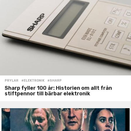
PRYLAR
#ELEKTRONIK
,
#SHARP
Sharp fyller 100 år: Historien om allt från
stiftpennor till bärbar elektronik