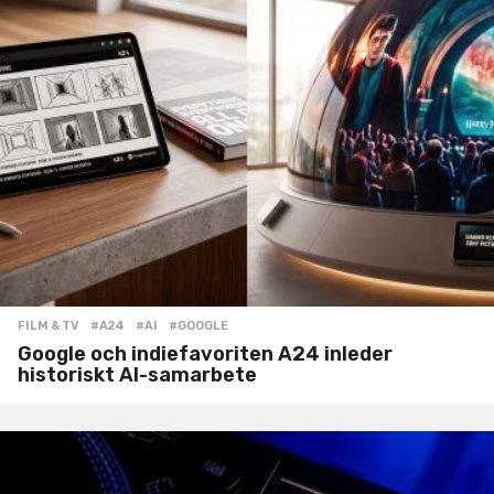
FILM & TV
#A24
,
#AI
,
#GOOGLE
Google och indiefavoriten A24 inleder
historiskt AI-samarbete