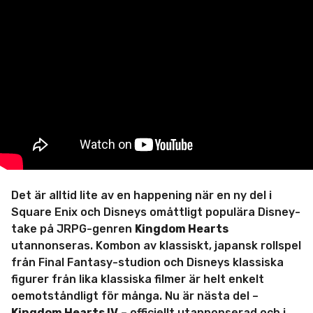
-
a
d
m
i
n
Det är alltid lite av en happening när en ny del i
Square Enix och Disneys omåttligt populära Disney-
take på JRPG-genren
Kingdom Hearts
utannonseras. Kombon av klassiskt, japansk rollspel
från Final Fantasy-studion och Disneys klassiska
figurer från lika klassiska filmer är helt enkelt
oemotståndligt för många. Nu är nästa del –
Kingdom Hearts IV
– officiellt utannonserad och i