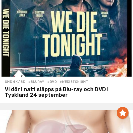
UHD 4K / BD
#BLURAY
,
#DVD
,
#WEDIETONIGHT
Vi dör i natt släpps på Blu-ray och DVD i
Tyskland 24 september