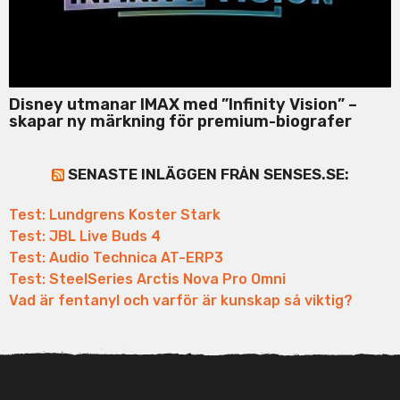
Disney utmanar IMAX med ”Infinity Vision” –
skapar ny märkning för premium-biografer
SENASTE INLÄGGEN FRÅN SENSES.SE:
Test: Lundgrens Koster Stark
Test: JBL Live Buds 4
Test: Audio Technica AT-ERP3
Test: SteelSeries Arctis Nova Pro Omni
Vad är fentanyl och varför är kunskap så viktig?