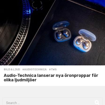
BILD & LJUD
#AUDIOTECHNICA
,
#TWS
Audio-Technica lanserar nya öronproppar för
olika ljudmiljöer
S
e