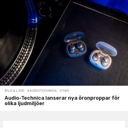
BILD & LJUD
#AUDIOTECHNICA
,
#TWS
Audio-Technica lanserar nya öronproppar för
olika ljudmiljöer