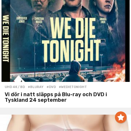
UHD 4K / BD
#BLURAY
,
#DVD
,
#WEDIETONIGHT
Vi dör i natt släpps på Blu-ray och DVD i
Tyskland 24 september