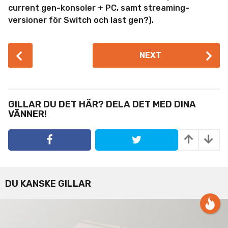
current gen-konsoler + PC, samt streaming-
versioner för Switch och last gen?).
P
NEXT
o
s
t
P
GILLAR DU DET HÄR? DELA DET MED DINA
a
VÄNNER!
g
i
n
a
t
DU KANSKE GILLAR
i
o
n