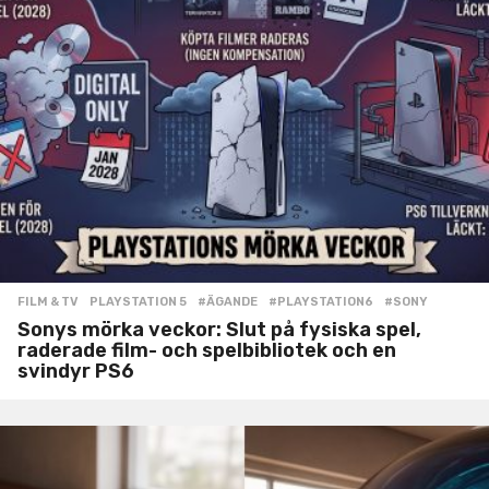
FILM & TV
,
PLAYSTATION 5
#ÄGANDE
,
#PLAYSTATION6
,
#SONY
Sonys mörka veckor: Slut på fysiska spel,
raderade film- och spelbibliotek och en
svindyr PS6