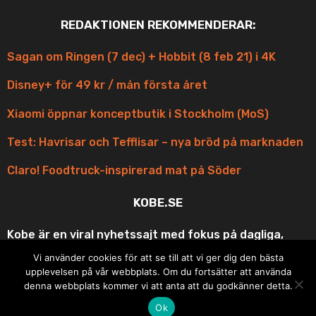
REDAKTIONEN REKOMMENDERAR:
Sagan om Ringen (7 dec) + Hobbit (8 feb 21) i 4K
Disney+ för 49 kr / mån första året
Xiaomi öppnar konceptbutik i Stockholm (MoS)
Test: Havrisar och Tefflisar – nya bröd på marknaden
Claro! Foodtruck-inspirerad mat på Söder
KOBE.SE
Kobe är en viral nyhetssajt med fokus på dagliga,
korta och scroll-vänliga uppdateringar med fina
Vi använder cookies för att se till att vi ger dig den bästa
bilder och roliga videos ur underhållningen och
upplevelsen på vår webbplats. Om du fortsätter att använda
matens underbara värld. Din bästa vän på resan eller
denna webbplats kommer vi att anta att du godkänner detta.
i pausen under dagen!
Ok