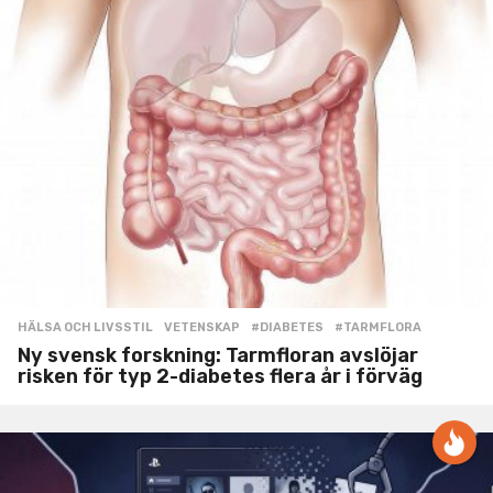
HÄLSA OCH LIVSSTIL
,
VETENSKAP
#DIABETES
,
#TARMFLORA
Ny svensk forskning: Tarmfloran avslöjar
risken för typ 2-diabetes flera år i förväg