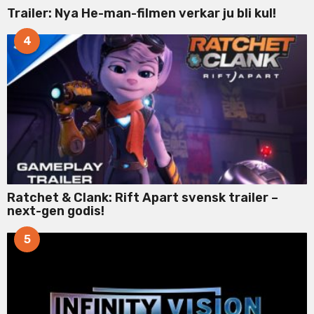
Trailer: Nya He-man-filmen verkar ju bli kul!
4
Ratchet & Clank: Rift Apart svensk trailer –
next-gen godis!
5