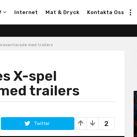
V
Internet
Mat & Dryck
Kontakta Oss
 presenterade med trailers
S
e
a
es X-spel
r
c
h
med trailers
f
o
r
:
2
Twitter