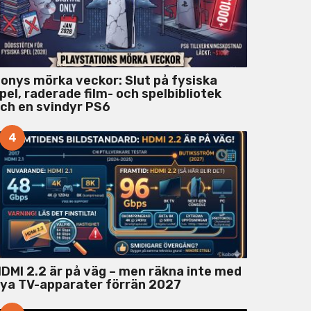
onys mörka veckor: Slut på fysiska
pel, raderade film- och spelbibliotek
ch en svindyr PS6
4
DMI 2.2 är på väg – men räkna inte med
ya TV-apparater förrän 2027