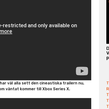
D
V
p
T
har väl alla sett den cineastiska trailern nu,
R
om väntat kommer till Xbox Series X.
T
T
T