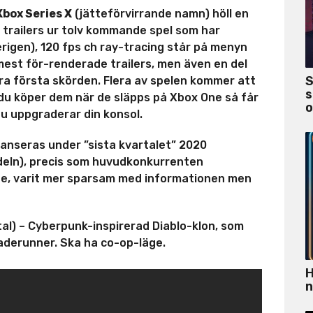
Xbox Series X
(jätteförvirrande namn) höll en
p trailers ur tolv kommande spel som har
erigen), 120 fps ch ray-tracing står på menyn
 mest för-renderade trailers, men även en del
S
ra första skörden. Flera av spelen kommer att
s
 du köper dem när de släpps på Xbox One så får
o
u uppgraderar din konsol.
lanseras under ”sista kvartalet” 2020
ndeln), precis som huvudkonkurrenten
nge, varit mer sparsam med informationen men
tal) – Cyberpunk-inspirerad Diablo-klon, som
laderunner. Ska ha co-op-läge.
H
n