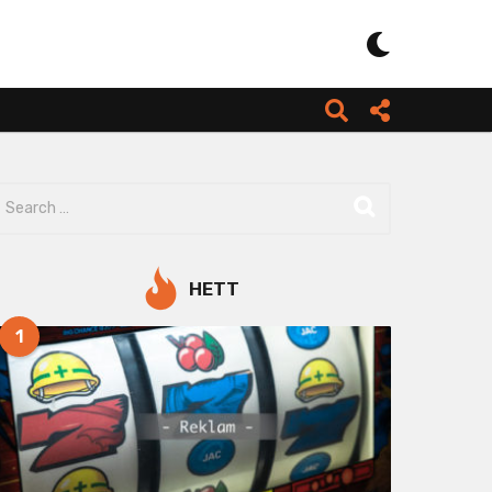
HETT
1