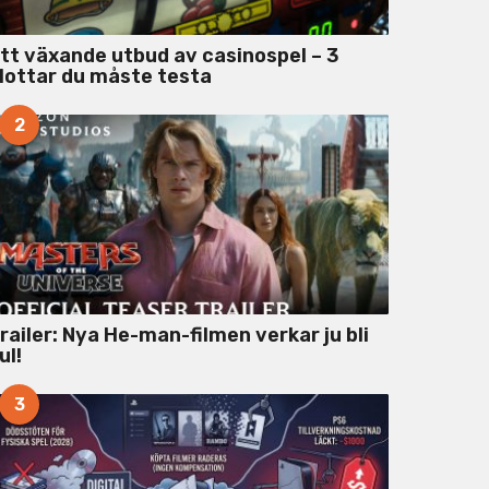
tt växande utbud av casinospel – 3
lottar du måste testa
2
railer: Nya He-man-filmen verkar ju bli
ul!
3