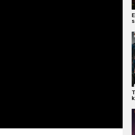
E
s
T
k