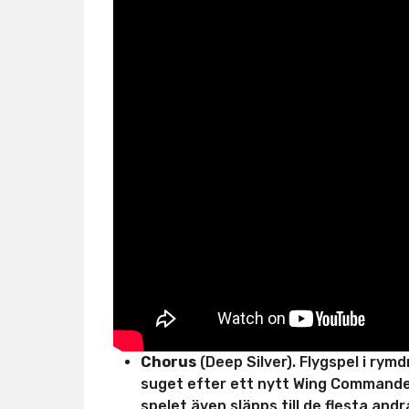
Chorus
(Deep Silver). Flygspel i rym
suget efter ett nytt Wing Commander? 
spelet även släpps till de flesta and