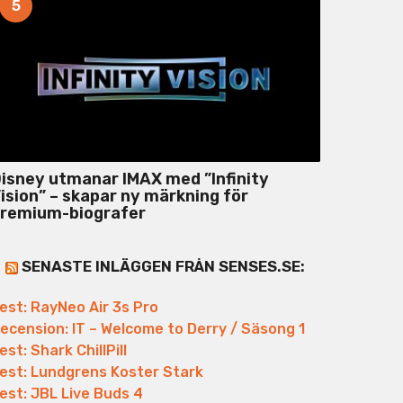
5
isney utmanar IMAX med ”Infinity
ision” – skapar ny märkning för
remium-biografer
SENASTE INLÄGGEN FRÅN SENSES.SE:
est: RayNeo Air 3s Pro
ecension: IT – Welcome to Derry / Säsong 1
est: Shark ChillPill
est: Lundgrens Koster Stark
est: JBL Live Buds 4