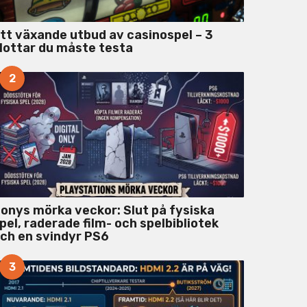
tt växande utbud av casinospel – 3
lottar du måste testa
2
onys mörka veckor: Slut på fysiska
pel, raderade film- och spelbibliotek
ch en svindyr PS6
3