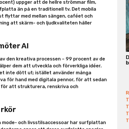
ocent) uppger att de hellre strömmar film,
fplatta än på en traditionell tv. Det mobila
t flyttar med mellan sängen, caféet och
ning att skärm- och ljudkvaliteten håller
möter AI
D
g av den kreativa processen – 99 procent av de
b
jälper dem att utveckla och förverkliga idéer.
et inte dött ut; istället använder många
iva för hand med digitala pennor, för att sedan
för att strukturera, renskriva och
R
T
T
arkör
T
T
n mode- och livsstilsaccessoar har surfplattan