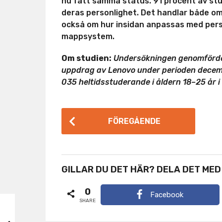
nu fått samma status. 91 procent av st
deras personlighet. Det handlar både om 
också om hur insidan anpassas med pers
mappsystem.
Om studien:
Undersökningen genomförde
uppdrag av Lenovo under perioden decembe
035 heltidsstuderande i åldern 18–25 år i
P
FÖREGÅENDE
o
s
t
GILLAR DU DET HÄR? DELA DET MED
P
0
a
Facebook
SHARE
g