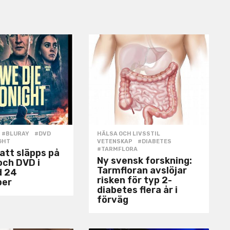
#BLURAY
,
#DVD
,
HÄLSA OCH LIVSSTIL
,
GHT
VETENSKAP
#DIABETES
,
#TARMFLORA
natt släpps på
Ny svensk forskning:
och DVD i
Tarmfloran avslöjar
d 24
risken för typ 2-
ber
diabetes flera år i
förväg