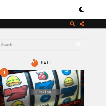
HETT
1