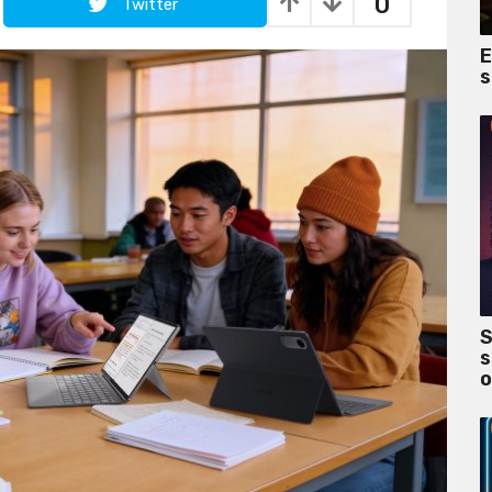
0
Twitter
E
s
S
s
o