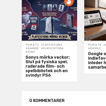
FILM & TV
,
PLAYSTATION 5
FILM & TV
#
#ÄGANDE
,
#PLAYSTATION6
,
#GOOGLE
#SONY
Google 
Sonys mörka veckor:
indiefa
Slut på fysiska spel,
inleder h
raderade film- och
samarb
spelbibliotek och en
svindyr PS6
0 KOMMENTARER