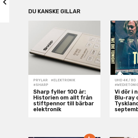
i
n
DU KANSKE GILLAR
a
t
i
o
n
PRYLAR
#ELEKTRONIK
,
UHD 4K / BD
#SHARP
#WEDIETONI
Sharp fyller 100 år:
Vi dör i 
Historien om allt från
Blu-ray 
stiftpennor till bärbar
Tysklan
elektronik
septem