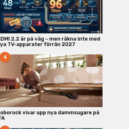
DMI 2.2 är på väg – men räkna inte med
ya TV-apparater förrän 2027
4
oborock visar upp nya dammsugare på
FA