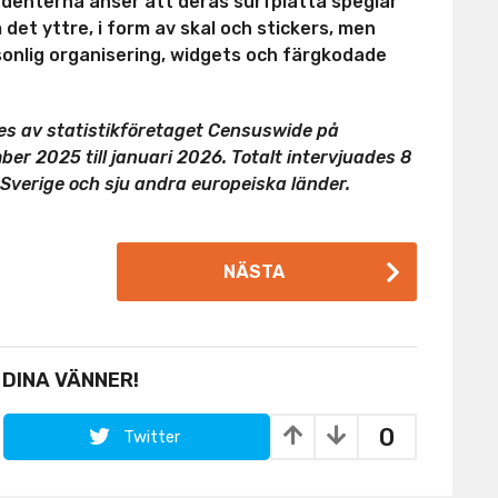
udenterna anser att deras surfplatta speglar
det yttre, i form av skal och stickers, men
onlig organisering, widgets och färgkodade
s av statistikföretaget Censuswide på
r 2025 till januari 2026. Totalt intervjuades 8
 Sverige och sju andra europeiska länder.
NÄSTA
 DINA VÄNNER!
0
Twitter