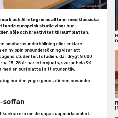
mark och AI integreras alltmer med klassiska
ttande europeisk studie visar hur
er, nöje och kreativitet till surfplattan.
H
n
en småbarnsunderhållning eller enklare
n en ny opinionsundersökning visar att
 dagens studenter. I studien, där drygt 8 000
rna 18–25 år har intervjuats, svarar hela 94
 med en surfplatta i sitt studentliv.
 kring hur den yngre generationen använder
v-soffan
R
I
att konkurrera om de ungas uppmärksamhet.