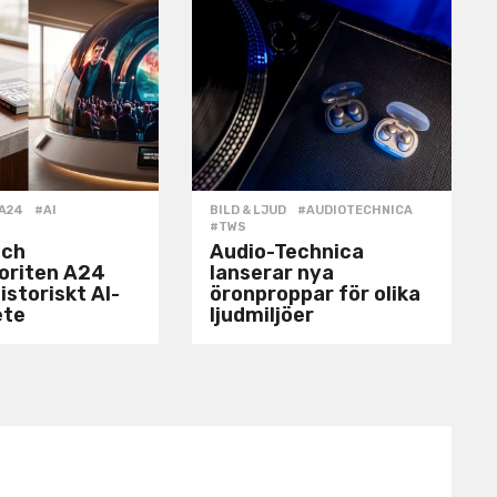
A24
,
#AI
,
BILD & LJUD
#AUDIOTECHNICA
,
#TWS
och
Audio-Technica
voriten A24
lanserar nya
istoriskt AI-
öronproppar för olika
ete
ljudmiljöer