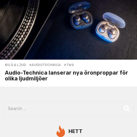
BILD & LJUD
#AUDIOTECHNICA
,
#TWS
Audio-Technica lanserar nya öronproppar för
olika ljudmiljöer
S
e
a
r
c
HETT
h