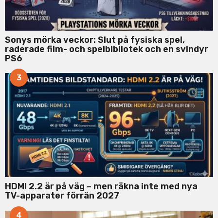
Sonys mörka veckor: Slut på fysiska spel,
raderade film- och spelbibliotek och en svindyr
PS6
3
HDMI 2.2 är på väg – men räkna inte med nya
TV-apparater förrän 2027
4