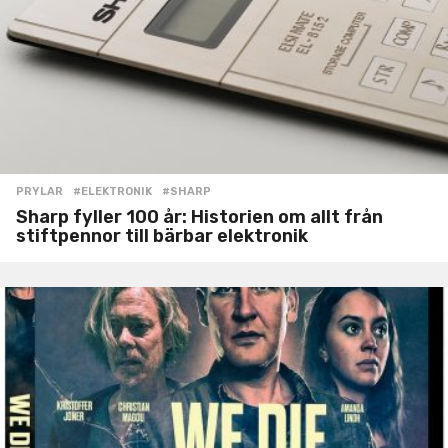
PRYLAR
#ELEKTRONIK
,
#SHARP
Sharp fyller 100 år: Historien om allt från
stiftpennor till bärbar elektronik