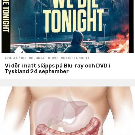
UHD 4K / BD
#BLURAY
,
#DVD
,
#WEDIETONIGHT
Vi dör i natt släpps på Blu-ray och DVD i
Tyskland 24 september