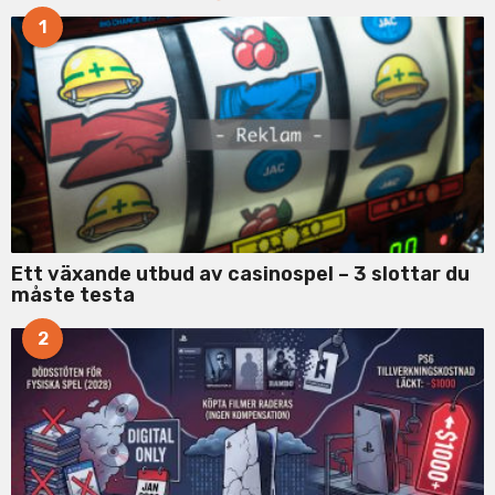
f
1
o
r
:
Ett växande utbud av casinospel – 3 slottar du
måste testa
2