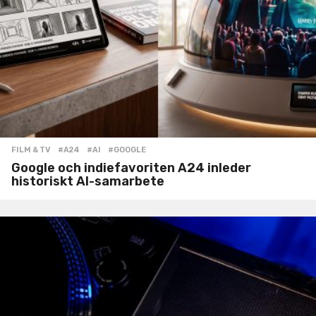
FILM & TV
#A24
,
#AI
,
#GOOGLE
Google och indiefavoriten A24 inleder
historiskt AI-samarbete