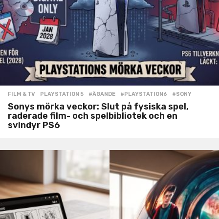
FILM & TV
,
PLAYSTATION 5
#ÄGANDE
,
#PLAYSTATION6
,
#SONY
Sonys mörka veckor: Slut på fysiska spel,
raderade film- och spelbibliotek och en
svindyr PS6