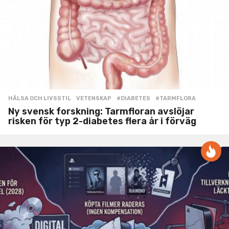
HÄLSA OCH LIVSSTIL
,
VETENSKAP
#DIABETES
,
#TARMFLORA
Ny svensk forskning: Tarmfloran avslöjar
risken för typ 2-diabetes flera år i förväg