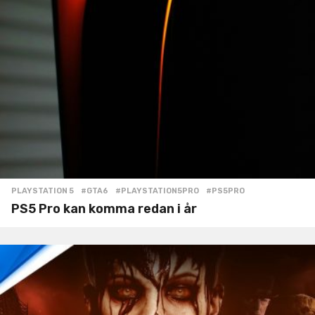
PLAYSTATION 5
#GTA6
,
#PLAYSTATION5PRO
,
#PS5PRO
PS5 Pro kan komma redan i år