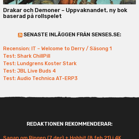
Drakar och Demoner – Uppvaknandet, ny bok
baserad på rollspelet
SENASTE INLÄGGEN FRÅN SENSES.SE:
Recension: IT – Welcome to Derry / Säsong 1
Test: Shark ChillPill
Test: Lundgrens Koster Stark
Test: JBL Live Buds 4
Test: Audio Technica AT-ERP3
REDAKTIONEN REKOMMENDERAR:
Sagan om Ringen (7 dec) + Hobbit (8 feb 21) i 4K