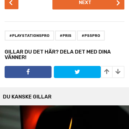
NEXT
o
s
t
P
,
,
a
#PLAYSTATION5PRO
#PRIS
#PS5PRO
g
i
GILLAR DU DET HÄR? DELA DET MED DINA
VÄNNER!
n
a
t
i
o
n
DU KANSKE GILLAR