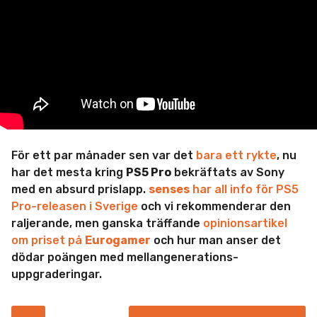
m
i
n
För ett par månader sen var det
bara ett rykte
, nu
har det mesta kring
PS5 Pro
bekräftats av Sony
med en absurd prislapp.
senses
har all info för PS5
Pro-releasen i Sverige
och vi rekommenderar den
raljerande, men ganska träffande
opinionsartikel
om priset på
Eurogamer
och hur man anser det
dödar poängen med mellangenerations-
uppgraderingar.
P