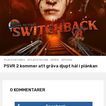
PLAYSTATION 5
#PLAYSTATION
,
#PRIS
,
#PSVR2
PSVR 2 kommer att gräva djupt hål i plånkan
0 KOMMENTARER