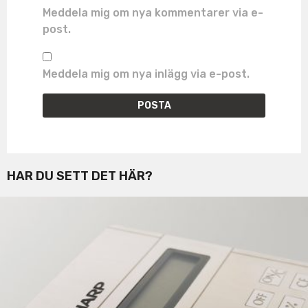
Meddela mig om nya kommentarer via e-
post.
Meddela mig om nya inlägg via e-post.
HAR DU SETT DET HÄR?