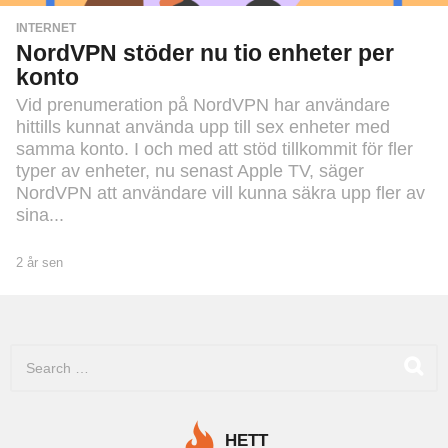
INTERNET
NordVPN stöder nu tio enheter per
konto
Vid prenumeration på NordVPN har användare
hittills kunnat använda upp till sex enheter med
samma konto. I och med att stöd tillkommit för fler
typer av enheter, nu senast Apple TV, säger
NordVPN att användare vill kunna säkra upp fler av
sina...
2 år sen
2
å
r
s
e
S
n
e
a
r
c
HETT
h