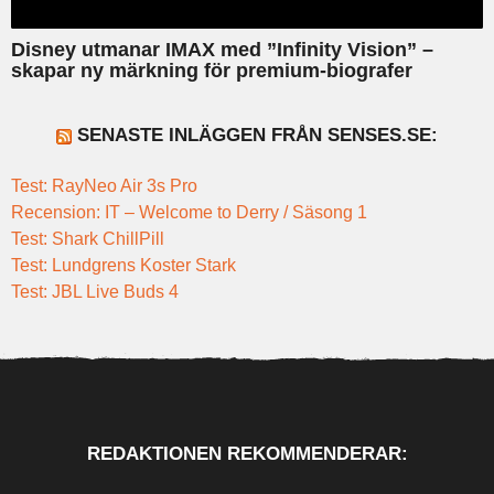
Disney utmanar IMAX med ”Infinity Vision” –
skapar ny märkning för premium-biografer
SENASTE INLÄGGEN FRÅN SENSES.SE:
Test: RayNeo Air 3s Pro
Recension: IT – Welcome to Derry / Säsong 1
Test: Shark ChillPill
Test: Lundgrens Koster Stark
Test: JBL Live Buds 4
REDAKTIONEN REKOMMENDERAR: