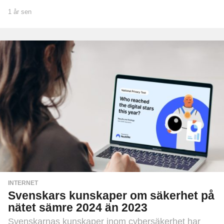
1 år sen
1
å
r
s
e
n
INTERNET
Svenskars kunskaper om säkerhet på
nätet sämre 2024 än 2023
Svenskarnas kunskaper inom cybersäkerhet har