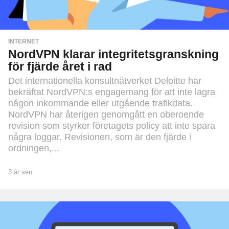
INTERNET
NordVPN klarar integritetsgranskning
för fjärde året i rad
Det internationella konsultnätverket Deloitte har
bekräftat NordVPN:s engagemang för att inte lagra
någon inkommande eller utgående trafikdata.
NordVPN har återigen genomgått en oberoende
revision som styrker företagets policy att inte spara
några loggar. Revisionen, som är den fjärde i
ordningen,...
3 år sen
3
å
r
s
e
n