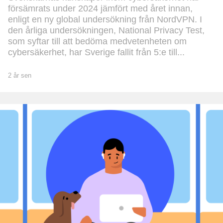
försämrats under 2024 jämfört med året innan,
enligt en ny global undersökning från NordVPN. I
den årliga undersökningen, National Privacy Test,
som syftar till att bedöma medvetenheten om
cybersäkerhet, har Sverige fallit från 5:e till...
2 år sen
2
å
r
s
e
n