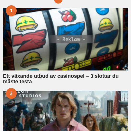
f
1
o
r
:
Ett växande utbud av casinospel – 3 slottar du
måste testa
2