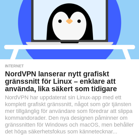
INTERNET
NordVPN lanserar nytt grafiskt
gränssnitt för Linux – enklare att
använda, lika säkert som tidigare
NordVPN har uppdaterat sin Linux-app med ett
komplett grafiskt gränssnitt, något som gör tjänsten
mer tillgänglig för användare som föredrar att slippa
kommandorader. Den nya designen påminner om
gränssnitten för Windows och macOS, men behåller
det höga säkerhetsfokus som kännetecknar...