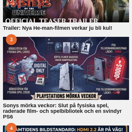
Trailer: Nya He-man-filmen verkar ju bli kul!
3
Sonys mörka veckor: Slut på fysiska spel,
raderade film- och spelbibliotek och en svindyr
PS6
4