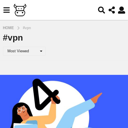
HOME
#vpn
#vpn
Most Viewed