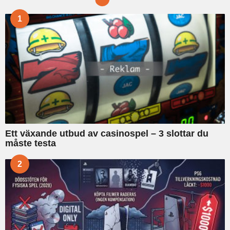
f
1
o
r
:
Ett växande utbud av casinospel – 3 slottar du
måste testa
2