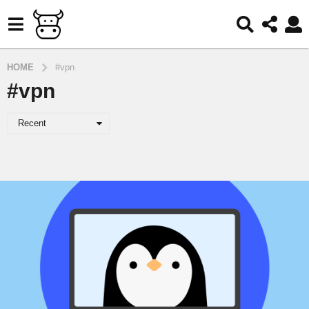
HOME
#vpn
#vpn
Recent