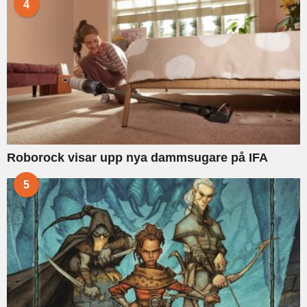
4
Roborock visar upp nya dammsugare på IFA
5