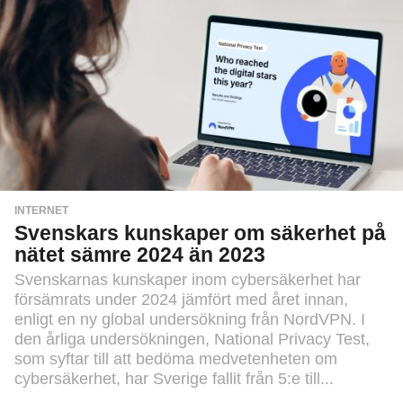
INTERNET
Svenskars kunskaper om säkerhet på
nätet sämre 2024 än 2023
Svenskarnas kunskaper inom cybersäkerhet har
försämrats under 2024 jämfört med året innan,
enligt en ny global undersökning från NordVPN. I
den årliga undersökningen, National Privacy Test,
som syftar till att bedöma medvetenheten om
cybersäkerhet, har Sverige fallit från 5:e till...