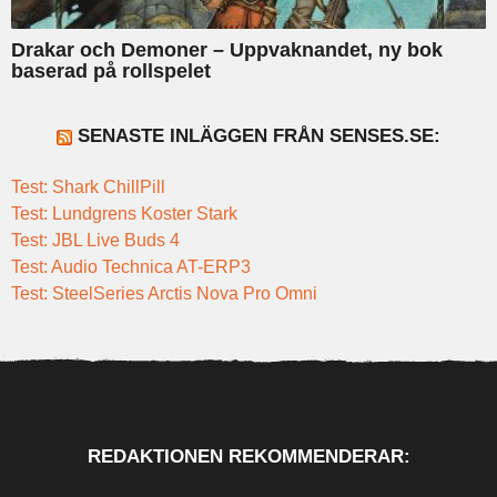
Drakar och Demoner – Uppvaknandet, ny bok
baserad på rollspelet
SENASTE INLÄGGEN FRÅN SENSES.SE:
Test: Shark ChillPill
Test: Lundgrens Koster Stark
Test: JBL Live Buds 4
Test: Audio Technica AT-ERP3
Test: SteelSeries Arctis Nova Pro Omni
REDAKTIONEN REKOMMENDERAR: