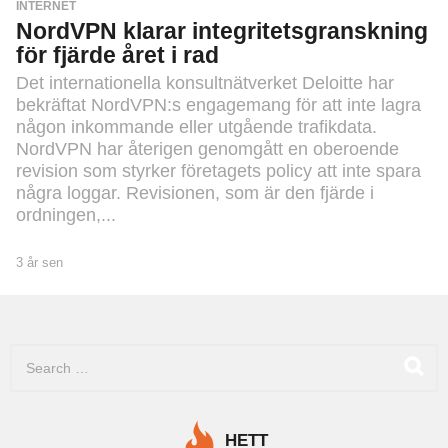
INTERNET
NordVPN klarar integritetsgranskning
för fjärde året i rad
Det internationella konsultnätverket Deloitte har
bekräftat NordVPN:s engagemang för att inte lagra
någon inkommande eller utgående trafikdata.
NordVPN har återigen genomgått en oberoende
revision som styrker företagets policy att inte spara
några loggar. Revisionen, som är den fjärde i
ordningen,...
3 år sen
3
å
r
s
e
S
n
e
a
r
c
HETT
h