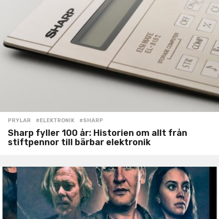
PRYLAR
#ELEKTRONIK
,
#SHARP
Sharp fyller 100 år: Historien om allt från
stiftpennor till bärbar elektronik