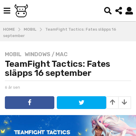
HOME
MOBIL
TeamFight Tactics: Fates släpps 16
september
MOBIL
,
WINDOWS / MAC
6
TeamFight Tactics: Fates
å
r
släpps 16 september
s
e
b
6 år sen
6
n
y
å
6
k
r
o
s
å
b
e
r
e
n
s
-
e
a
d
n