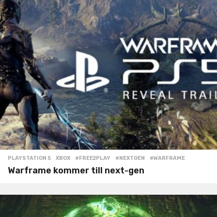
PLAYSTATION 5
,
XBOX
#FREE2PLAY
,
#NEXTGEN
,
#WARFRAME
Warframe kommer till next-gen