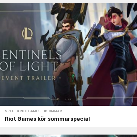
SPEL
#RIOTGAMES
,
#SOMMAR
Riot Games kör sommarspecial