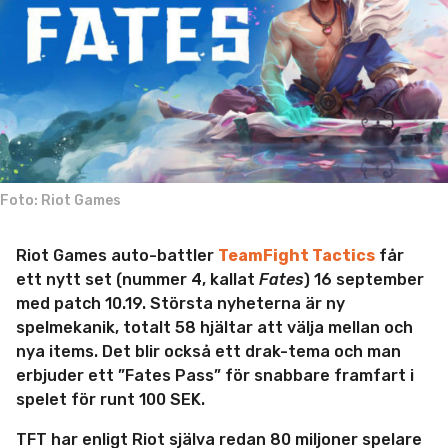
m
i
n
Foto: Riot Games
Riot Games auto-battler
TeamFight Tactics
får
ett nytt set (nummer 4, kallat
Fates
) 16 september
med patch 10.19. Största nyheterna är ny
spelmekanik, totalt 58 hjältar att välja mellan och
nya items. Det blir också ett drak-tema och man
erbjuder ett ”Fates Pass” för snabbare framfart i
spelet för runt 100 SEK.
TFT har enligt Riot själva redan 80 miljoner spelare