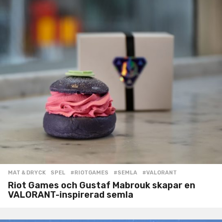
MAT & DRYCK
,
SPEL
#RIOTGAMES
,
#SEMLA
,
#VALORANT
Riot Games och Gustaf Mabrouk skapar en
VALORANT-inspirerad semla