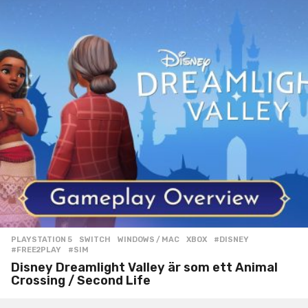
PLAYSTATION 5
,
SWITCH
,
WINDOWS / MAC
,
XBOX
#DISNEY
,
#FREE2PLAY
,
#SIM
Disney Dreamlight Valley är som ett Animal
Crossing / Second Life