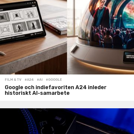
FILM & TV
#A24
,
#AI
,
#GOOGLE
Google och indiefavoriten A24 inleder
historiskt AI-samarbete