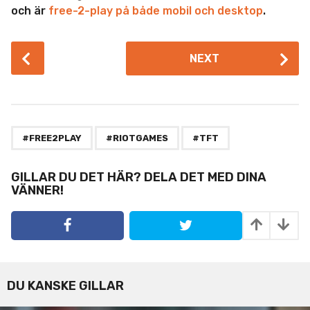
och är
free-2-play på både mobil och desktop
.
P
NEXT
o
s
t
P
,
,
a
#FREE2PLAY
#RIOTGAMES
#TFT
g
i
GILLAR DU DET HÄR? DELA DET MED DINA
VÄNNER!
n
a
t
i
o
n
DU KANSKE GILLAR