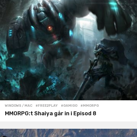
WINDOWS / MAC
#FREE2PLAY
,
#GAMIGO
,
#MMORPG
MMORPG:t Shaiya går in i Episod 8