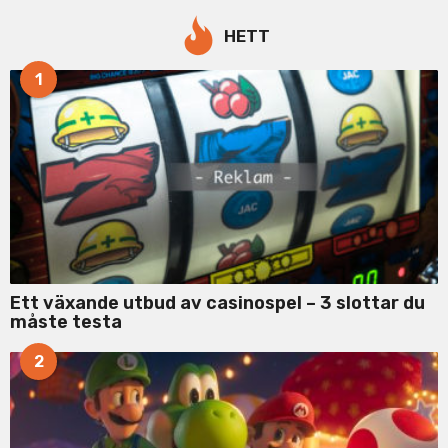
r
c
HETT
h
f
1
o
r
:
Ett växande utbud av casinospel – 3 slottar du
måste testa
2