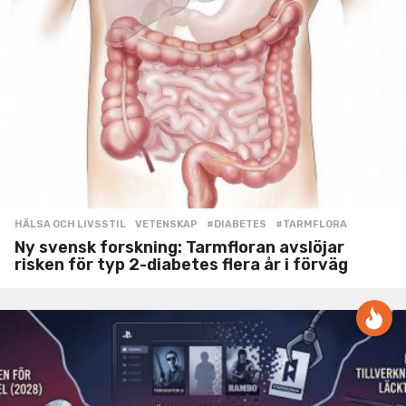
HÄLSA OCH LIVSSTIL
,
VETENSKAP
#DIABETES
,
#TARMFLORA
Ny svensk forskning: Tarmfloran avslöjar
risken för typ 2-diabetes flera år i förväg