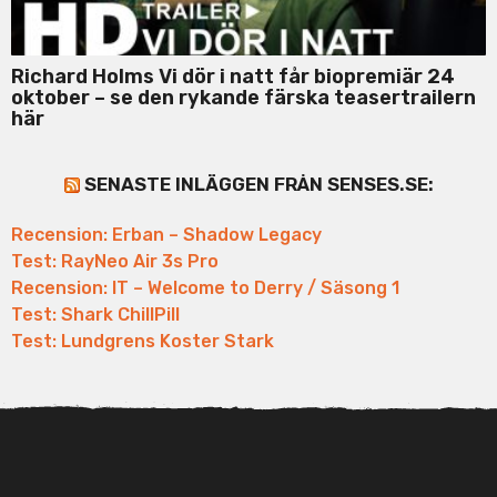
Richard Holms Vi dör i natt får biopremiär 24
oktober – se den rykande färska teasertrailern
här
SENASTE INLÄGGEN FRÅN SENSES.SE:
Recension: Erban – Shadow Legacy
Test: RayNeo Air 3s Pro
Recension: IT – Welcome to Derry / Säsong 1
Test: Shark ChillPill
Test: Lundgrens Koster Stark