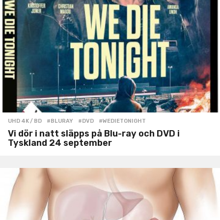
UHD 4K / BD
#BLURAY
,
#DVD
,
#WEDIETONIGHT
Vi dör i natt släpps på Blu-ray och DVD i
Tyskland 24 september