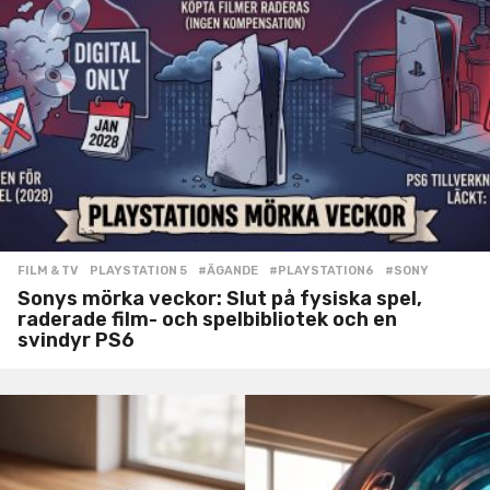
FILM & TV
,
PLAYSTATION 5
#ÄGANDE
,
#PLAYSTATION6
,
#SONY
Sonys mörka veckor: Slut på fysiska spel,
raderade film- och spelbibliotek och en
svindyr PS6