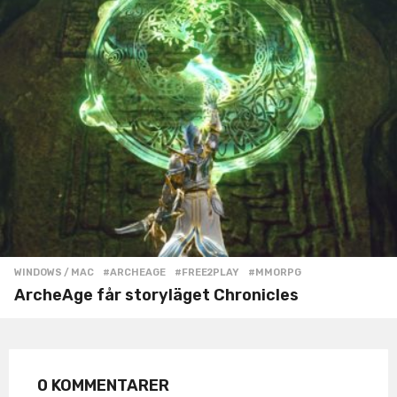
WINDOWS / MAC
#ARCHEAGE
,
#FREE2PLAY
,
#MMORPG
ArcheAge får storyläget Chronicles
0 KOMMENTARER