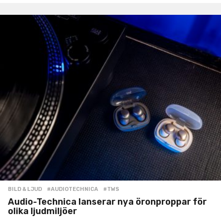
BILD & LJUD
#AUDIOTECHNICA
,
#TWS
Audio-Technica lanserar nya öronproppar för
olika ljudmiljöer