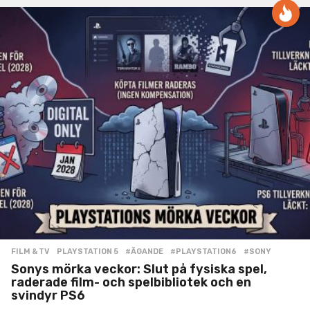
FILM & TV
,
PLAYSTATION 5
#ÄGANDE
,
#PLAYSTATION6
,
#SONY
Sonys mörka veckor: Slut på fysiska spel,
raderade film- och spelbibliotek och en
svindyr PS6