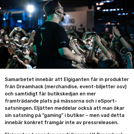
m
i
n
Samarbetet innebär att Elgiganten får in produkter
från Dreamhack (merchandise, event-biljetter osv)
och samtidigt får butikskedjan en mer
framträdande plats på mässorna och i eSport-
satsningen. Eljätten meddelar också att man ökar
sin satsning på ”gaming” i butiker – men vad detta
innebär konkret framgår inte av pressreleasen.