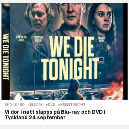
UHD 4K / BD
#BLURAY
,
#DVD
,
#WEDIETONIGHT
Vi dör i natt släpps på Blu-ray och DVD i
Tyskland 24 september