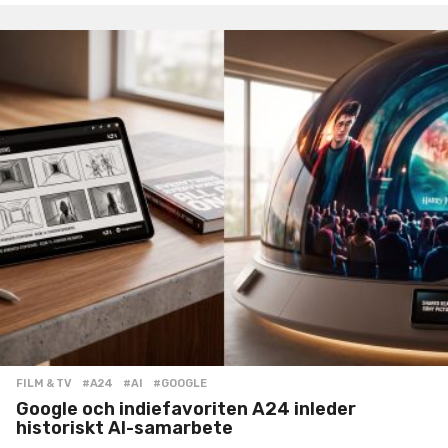
FILM & TV
#A24
,
#AI
,
#GOOGLE
Google och indiefavoriten A24 inleder
historiskt AI-samarbete