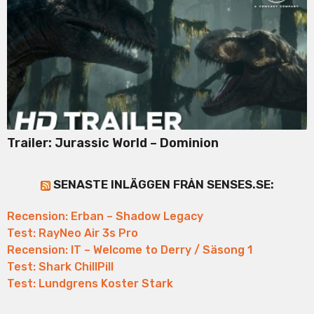
Trailer: Jurassic World – Dominion
SENASTE INLÄGGEN FRÅN SENSES.SE:
Recension: Erban – Shadow Legacy
Test: RayNeo Air 3s Pro
Recension: IT – Welcome to Derry / Säsong 1
Test: Shark ChillPill
Test: Lundgrens Koster Stark