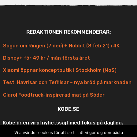
REDAKTIONEN REKOMMENDERAR:
Sagan om Ringen (7 dec) + Hobbit (8 feb 21) i 4K
Disney+ för 49 kr / mån första året
Xiaomi öppnar konceptbutik i Stockholm (MoS)
Test: Havrisar och Tefflisar – nya bröd på marknaden
Claro! Foodtruck-inspirerad mat på Söder
KOBE.SE
Kobe är en viral nyhetssajt med fokus på dagliga,
korta och scroll-vänliga uppdateringar med fina
Vi använder cookies för att se till att vi ger dig den bästa