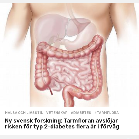
HÄLSA OCH LIVSSTIL
,
VETENSKAP
#DIABETES
,
#TARMFLORA
Ny svensk forskning: Tarmfloran avslöjar
risken för typ 2-diabetes flera år i förväg