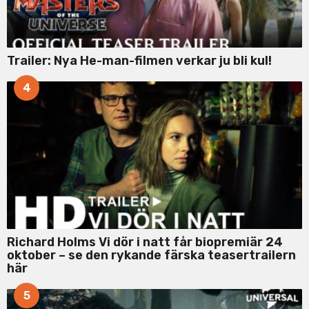
Trailer: Nya He-man-filmen verkar ju bli kul!
4
Richard Holms Vi dör i natt får biopremiär 24
oktober – se den rykande färska teasertrailern
här
5