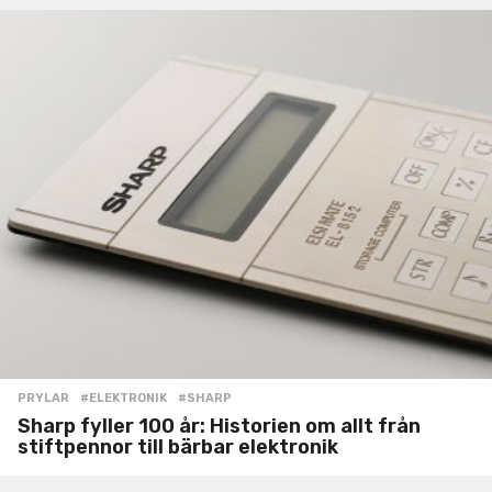
PRYLAR
#ELEKTRONIK
,
#SHARP
Sharp fyller 100 år: Historien om allt från
stiftpennor till bärbar elektronik