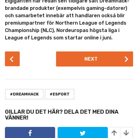
Elgiganten har redan sen tidigare sålt Dreamhack-
brandade produkter (exempelvis gaming-datorer)
och samarbetet innebär att handlaren också blir
premiumpartner för Northern League of Legends
Championship (NLC), Nordeuropas högsta liga i
League of Legends som startar online i juni.
P
NEXT
o
s
t
P
,
a
#DREAMHACK
#ESPORT
g
i
GILLAR DU DET HÄR? DELA DET MED DINA
VÄNNER!
n
a
t