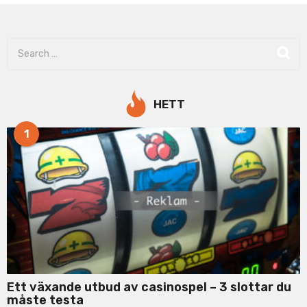
S
e
a
r
c
HETT
h
f
1
o
r
:
Ett växande utbud av casinospel – 3 slottar du
måste testa