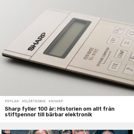
PRYLAR
#ELEKTRONIK
,
#SHARP
Sharp fyller 100 år: Historien om allt från
stiftpennor till bärbar elektronik