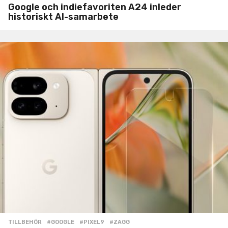
Google och indiefavoriten A24 inleder
historiskt AI-samarbete
TILLBEHÖR
#GOOGLE
,
#PIXEL9
,
#ZAGG