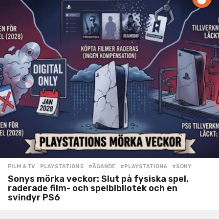
FILM & TV
,
PLAYSTATION 5
#ÄGANDE
,
#PLAYSTATION6
,
#SONY
Sonys mörka veckor: Slut på fysiska spel,
raderade film- och spelbibliotek och en
svindyr PS6