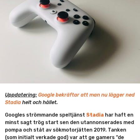
m
i
n
Uppdatering:
Google bekräftar att man nu lägger ned
Stadia
helt och hållet.
Googles strömmande speltjänst
Stadia
har haft en
minst sagt trög start sen den utannonserades med
pompa och ståt av sökmotorjätten 2019. Tanken
(som initialt verkade god) var att ge gamers ”de