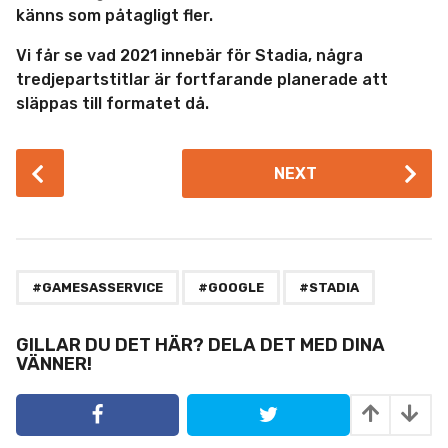
känns som påtagligt fler.
Vi får se vad 2021 innebär för Stadia, några
tredjepartstitlar är fortfarande planerade att
släppas till formatet då.
P
NEXT
o
s
t
P
,
,
a
#GAMESASSERVICE
#GOOGLE
#STADIA
g
i
GILLAR DU DET HÄR? DELA DET MED DINA
VÄNNER!
n
a
t
i