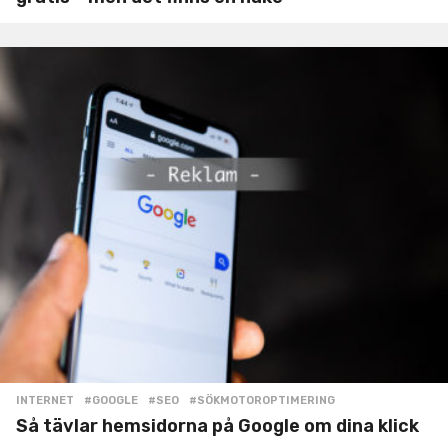
INTERNET
#GOOGLE
,
#SEO
,
#SÖKMOTOROPTIMERING
Så tävlar hemsidorna på Google om dina klick