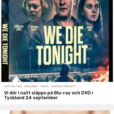
UHD 4K / BD
#BLURAY
,
#DVD
,
#WEDIETONIGHT
Vi dör i natt släpps på Blu-ray och DVD i
Tyskland 24 september