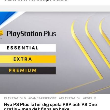
PLAYSTATION 5
#GAMESASSERVICE
,
#PLAYSTATION
,
#PSPLUS
Nya PS Plus låter dig spela PSP och PS One
gratis – men det finns en hake