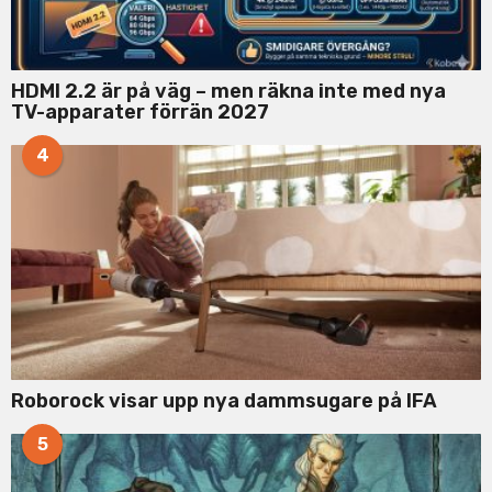
HDMI 2.2 är på väg – men räkna inte med nya
TV-apparater förrän 2027
4
Roborock visar upp nya dammsugare på IFA
5