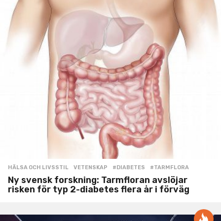
HÄLSA OCH LIVSSTIL
,
VETENSKAP
#DIABETES
,
#TARMFLORA
Ny svensk forskning: Tarmfloran avslöjar
risken för typ 2-diabetes flera år i förväg