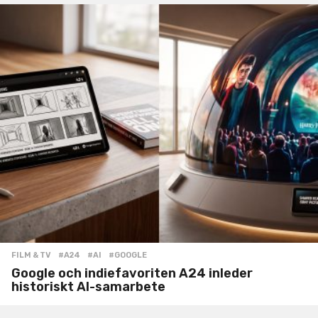
FILM & TV
#A24
,
#AI
,
#GOOGLE
Google och indiefavoriten A24 inleder
historiskt AI-samarbete