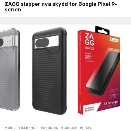
ZAGG släpper nya skydd för Google Pixel 9-
serien
MOBIL
,
TILLBEHÖR
#ANDROID
,
#GOOGLE
,
#PIXEL