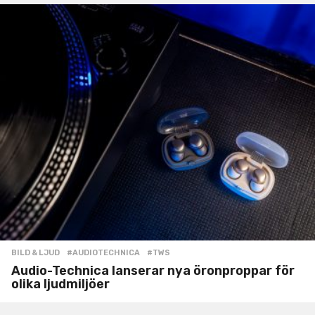
BILD & LJUD
#AUDIOTECHNICA
,
#TWS
Audio-Technica lanserar nya öronproppar för
olika ljudmiljöer