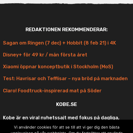
REDAKTIONEN REKOMMENDERAR:
Sagan om Ringen (7 dec) + Hobbit (8 feb 21) i 4K
Disney+ för 49 kr / mån första året
Xiaomi öppnar konceptbutik i Stockholm (MoS)
Test: Havrisar och Tefflisar – nya bröd på marknaden
Claro! Foodtruck-inspirerad mat på Söder
KOBE.SE
Kobe är en viral nyhetssajt med fokus på dagliga,
korta och scroll-vänliga uppdateringar med fina
Vi använder cookies för att se till att vi ger dig den bästa
bilder och roliga videos ur underhållningen och