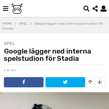
HOME
SPEL
Google lägger ned interna spelstudion för
Stadia
SPEL
6
Google lägger ned interna
å
r
spelstudion för Stadia
s
e
b
6 år sen
4
n
y
å
4
k
r
o
s
å
b
e
r
e
n
s
-
e
a
d
n