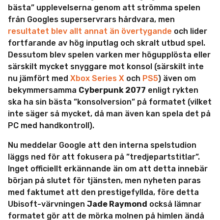
bästa” upplevelserna genom att strömma spelen
från Googles superservrars hårdvara, men
resultatet blev allt annat än övertygande
och lider
fortfarande av hög inputlag och skralt utbud spel.
Dessutom blev spelen varken mer högupplösta eller
särskilt mycket snyggare mot konsol (särskilt inte
nu jämfört med
Xbox Series X
och
PS5
) även om
bekymmersamma
Cyberpunk 2077
enligt rykten
ska ha sin bästa ”konsolversion” på formatet (vilket
inte säger så mycket, då man även kan spela det på
PC med handkontroll).
Nu meddelar Google att den interna spelstudion
läggs ned för att fokusera på ”tredjepartstitlar”.
Inget officiellt erkännande än om att detta innebär
början på slutet för tjänsten, men nyheten paras
med faktumet att den prestigefyllda, före detta
Ubisoft-värvningen
Jade Raymond
också lämnar
formatet gör att de mörka molnen på himlen ändå