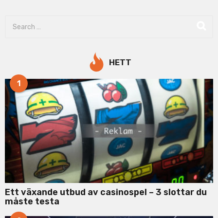
S
e
a
r
c
HETT
h
f
1
o
r
:
Ett växande utbud av casinospel – 3 slottar du
måste testa