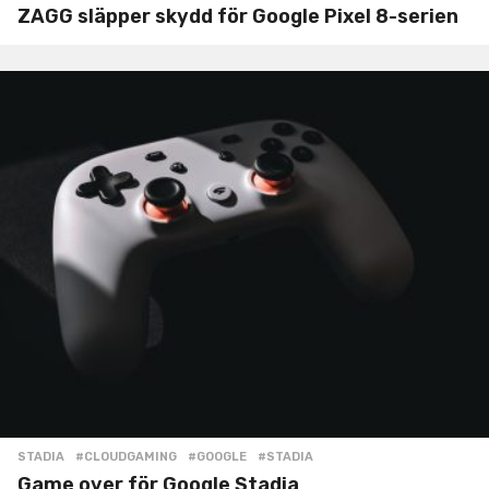
ZAGG släpper skydd för Google Pixel 8-serien
STADIA
#CLOUDGAMING
,
#GOOGLE
,
#STADIA
Game over för Google Stadia