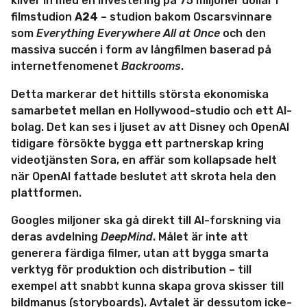
kliver in med en investering på 75 miljoner dollar i
filmstudion
A24
– studion bakom Oscarsvinnare
som
Everything Everywhere All at Once
och den
massiva succén i form av långfilmen baserad på
internetfenomenet
Backrooms
.
Detta markerar det hittills största ekonomiska
samarbetet mellan en Hollywood-studio och ett AI-
bolag. Det kan ses i ljuset av att Disney och OpenAI
tidigare försökte bygga ett partnerskap kring
videotjänsten Sora, en affär som kollapsade helt
när OpenAI fattade beslutet att skrota hela den
plattformen.
Googles miljoner ska gå direkt till AI-forskning via
deras avdelning
DeepMind
. Målet är inte att
generera färdiga filmer, utan att bygga smarta
verktyg för produktion och distribution – till
exempel att snabbt kunna skapa grova skisser till
bildmanus (storyboards). Avtalet är dessutom icke-