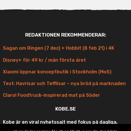
REDAKTIONEN REKOMMENDERAR:
Sagan om Ringen (7 dec) + Hobbit (8 feb 21) i 4K
Disney+ för 49 kr / mån första året
Xiaomi öppnar konceptbutik i Stockholm (MoS)
Test: Havrisar och Tefflisar – nya bröd på marknaden
Claro! Foodtruck-inspirerad mat på Söder
KOBE.SE
Kobe är en viral nyhetssajt med fokus på dagliga,
korta och scroll-vänliga uppdateringar med fina