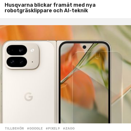
Husqvarna blickar framåt med nya
robotgräsklippare och AI-teknik
TILLBEHÖR
#GOOGLE
,
#PIXEL9
,
#ZAGG