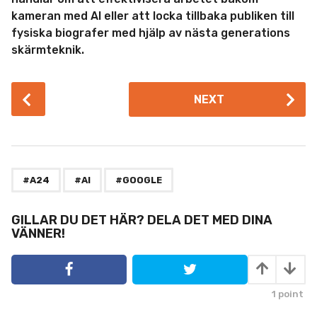
kameran med AI eller att locka tillbaka publiken till
fysiska biografer med hjälp av nästa generations
skärmteknik.
P
NEXT
o
s
t
P
,
,
a
#A24
#AI
#GOOGLE
g
i
GILLAR DU DET HÄR? DELA DET MED DINA
VÄNNER!
n
a
t
i
1
point
o