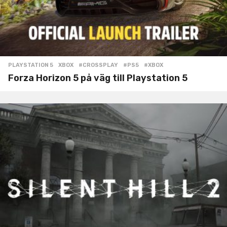
PLAYSTATION 5
,
XBOX
#CROSSPLAY
,
#PS5
,
#XBOX
Forza Horizon 5 på väg till Playstation 5