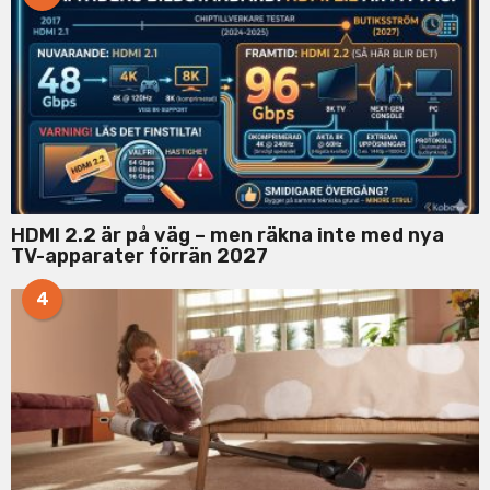
HDMI 2.2 är på väg – men räkna inte med nya
TV-apparater förrän 2027
4