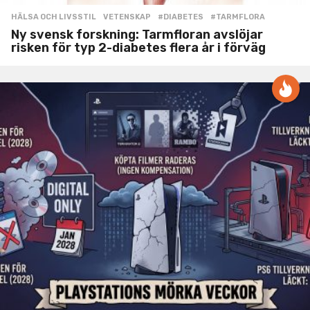
HÄLSA OCH LIVSSTIL
,
VETENSKAP
#DIABETES
,
#TARMFLORA
Ny svensk forskning: Tarmfloran avslöjar
risken för typ 2-diabetes flera år i förväg