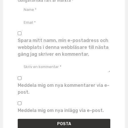
Obligatoriska fält är märkta
*
Spara mitt namn, min e-postadress och
webbplats i denna webbläsare till nästa
gång jag skriver en kommentar.
Meddela mig om nya kommentarer via e-
post.
Meddela mig om nya inlägg via e-post.