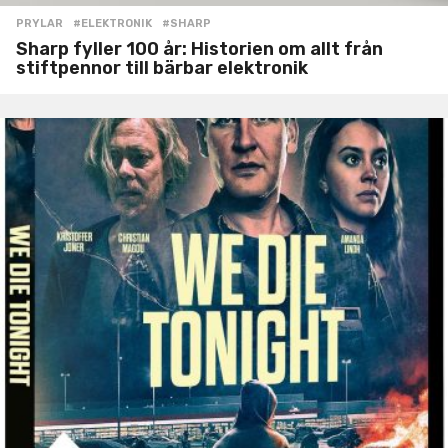
PRYLAR
#ELEKTRONIK
,
#SHARP
Sharp fyller 100 år: Historien om allt från
stiftpennor till bärbar elektronik