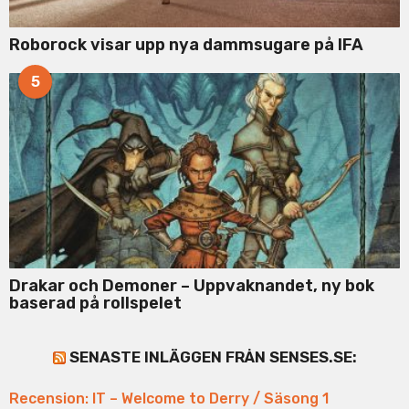
Roborock visar upp nya dammsugare på IFA
5
Drakar och Demoner – Uppvaknandet, ny bok
baserad på rollspelet
SENASTE INLÄGGEN FRÅN SENSES.SE:
Recension: IT – Welcome to Derry / Säsong 1