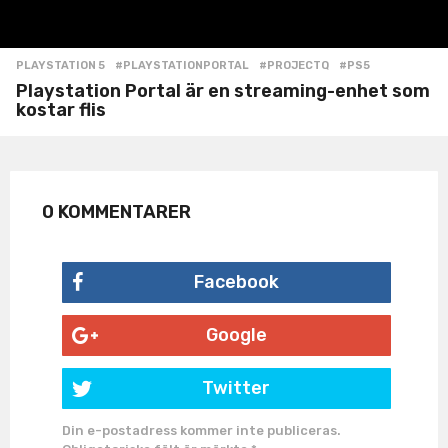
PLAYSTATION 5
#PLAYSTATIONPORTAL
,
#PROJECTQ
,
#PS5
Playstation Portal är en streaming-enhet som
kostar flis
0 KOMMENTARER
Facebook
Google
Twitter
Din e-postadress kommer inte publiceras.