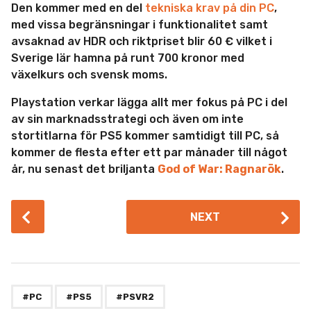
Den kommer med en del
tekniska krav på din PC
,
med vissa begränsningar i funktionalitet samt
avsaknad av HDR och riktpriset blir 60 € vilket i
Sverige lär hamna på runt 700 kronor med
växelkurs och svensk moms.
Playstation verkar lägga allt mer fokus på PC i del
av sin marknadsstrategi och även om inte
stortitlarna för PS5 kommer samtidigt till PC, så
kommer de flesta efter ett par månader till något
år, nu senast det briljanta
God of War: Ragnarök
.
P
NEXT
o
s
t
P
,
,
a
#PC
#PS5
#PSVR2