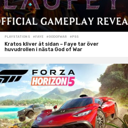
PLAYSTATION 5
#FAYE
,
#GODOFWAR
,
#PS5
Kratos kliver åt sidan – Faye tar över
huvudrollen i nästa God of War