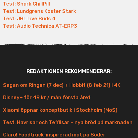
Test: Shark ChillPill
Test: Lundgrens Koster Stark
Test: JBL Live Buds 4
Test: Audio Technica AT-ERP3
REDAKTIONEN REKOMMENDERAR:
Sagan om Ringen (7 dec) + Hobbit (8 feb 21) i 4K
Disney+ för 49 kr / mån första året
Xiaomi öppnar konceptbutik i Stockholm (MoS)
Test: Havrisar och Tefflisar – nya bröd på marknaden
Claro! Foodtruck-inspirerad mat på Söder