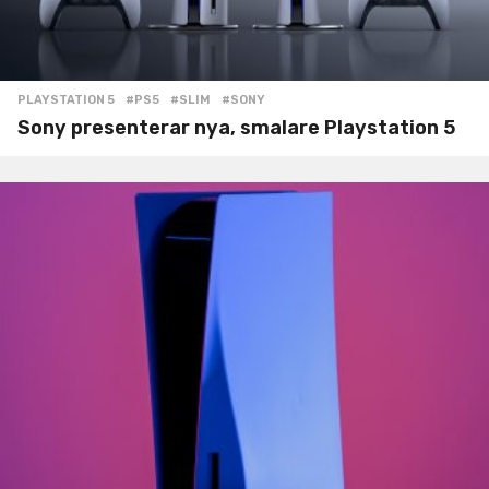
PLAYSTATION 5
#PS5
,
#SLIM
,
#SONY
Sony presenterar nya, smalare Playstation 5