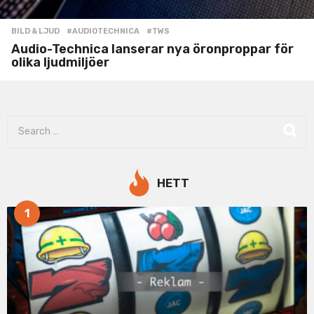
BILD & LJUD
#AUDIOTECHNICA
,
#TWS
Audio-Technica lanserar nya öronproppar för
olika ljudmiljöer
S
e
a
r
c
HETT
h
f
1
o
r
: