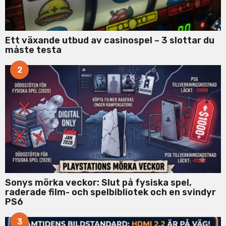
Ett växande utbud av casinospel – 3 slottar du
måste testa
2
Sonys mörka veckor: Slut på fysiska spel,
raderade film- och spelbibliotek och en svindyr
PS6
3