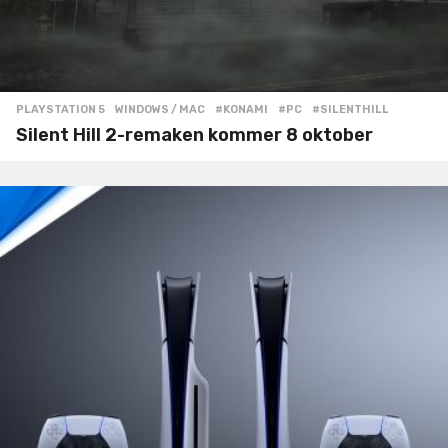
PLAYSTATION 5
,
WINDOWS / MAC
#KONAMI
,
#PC
,
#SILENTHILL
Silent Hill 2-remaken kommer 8 oktober