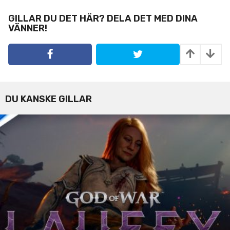
g
i
GILLAR DU DET HÄR? DELA DET MED DINA
VÄNNER!
n
a
t
i
o
n
DU KANSKE GILLAR