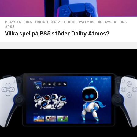
PLAYSTATION 5
,
UNCATEGORIZED
#DOLBYATMOS
,
#PLAYSTATION5
,
#PS5
Vilka spel på PS5 stöder Dolby Atmos?