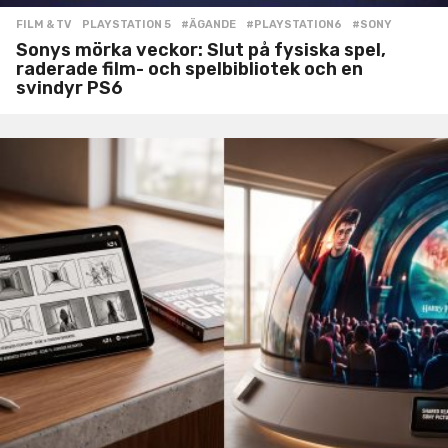
FILM & TV
,
PLAYSTATION 5
#ÄGANDE
,
#PLAYSTATION6
,
#SONY
Sonys mörka veckor: Slut på fysiska spel,
raderade film- och spelbibliotek och en
svindyr PS6