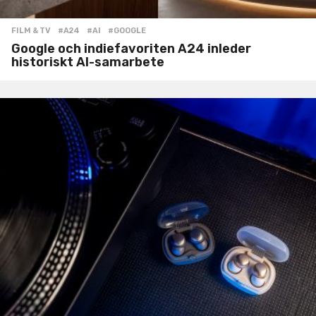
FILM & TV
#A24
,
#AI
,
#GOOGLE
Google och indiefavoriten A24 inleder
historiskt AI-samarbete