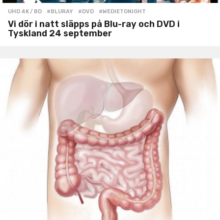
UHD 4K / BD
#BLURAY
,
#DVD
,
#WEDIETONIGHT
Vi dör i natt släpps på Blu-ray och DVD i
Tyskland 24 september