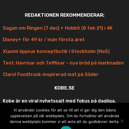
REDAKTIONEN REKOMMENDERAR:
Sagan om Ringen (7 dec) + Hobbit (8 feb 21) i 4K
Disney+ för 49 kr / mån första året
Xiaomi öppnar konceptbutik i Stockholm (MoS)
Test: Havrisar och Tefflisar – nya bröd på marknaden
Claro! Foodtruck-inspirerad mat på Söder
KOBE.SE
Kobe är en viral nyhetssajt med fokus på dagliga,
korta och scroll-vänliga uppdateringar med fina
Vi använder cookies för att se till att vi ger dig den bästa
bilder och roliga videos ur underhållningen och
upplevelsen på vår webbplats. Om du fortsätter att använda
matens underbara värld. Din bästa vän på resan eller
denna webbplats kommer vi att anta att du godkänner detta.
i pausen under dagen!