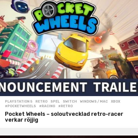
PLAYSTATION 5
,
RETRO
,
SPEL
,
SWITCH
,
WINDOWS / MAC
,
XBOX
#POCKETWHEELS
,
#RACING
,
#RETRO
Pocket Wheels – soloutvecklad retro-racer
verkar röjjig