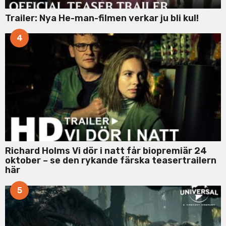
Trailer: Nya He-man-filmen verkar ju bli kul!
4
Richard Holms Vi dör i natt får biopremiär 24
oktober – se den rykande färska teasertrailern
här
5