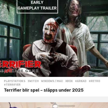
PLAYSTATION 5
,
SWITCH
,
WINDOWS / MAC
,
XBOX
#ARKAD
,
#RETRO
,
#TERRIFIER
Terrifier blir spel – släpps under 2025