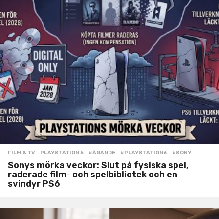
FILM & TV
,
PLAYSTATION 5
#ÄGANDE
,
#PLAYSTATION6
,
#SONY
Sonys mörka veckor: Slut på fysiska spel,
raderade film- och spelbibliotek och en
svindyr PS6