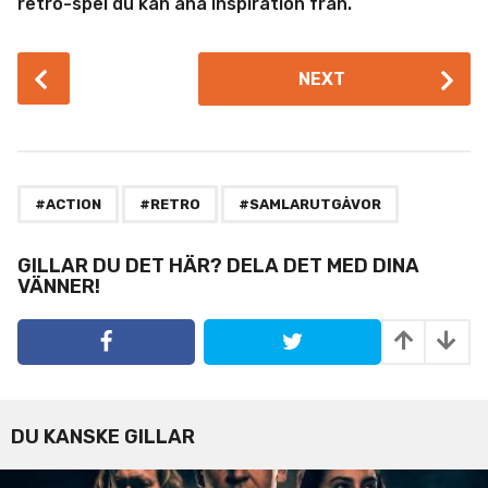
retro-spel du kan ana inspiration från.
P
NEXT
o
s
t
P
,
,
a
#ACTION
#RETRO
#SAMLARUTGÅVOR
g
i
GILLAR DU DET HÄR? DELA DET MED DINA
VÄNNER!
n
a
t
i
o
n
DU KANSKE GILLAR