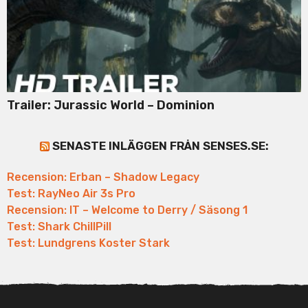
Trailer: Jurassic World – Dominion
SENASTE INLÄGGEN FRÅN SENSES.SE:
Recension: Erban – Shadow Legacy
Test: RayNeo Air 3s Pro
Recension: IT – Welcome to Derry / Säsong 1
Test: Shark ChillPill
Test: Lundgrens Koster Stark