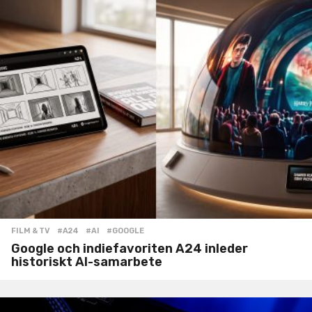
FILM & TV
#A24
,
#AI
,
#GOOGLE
Google och indiefavoriten A24 inleder
historiskt AI-samarbete