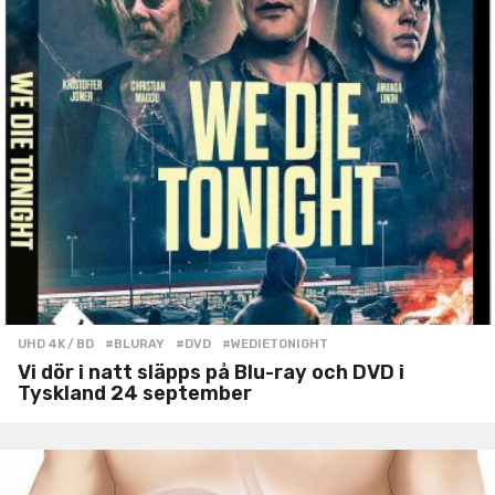
UHD 4K / BD
#BLURAY
,
#DVD
,
#WEDIETONIGHT
Vi dör i natt släpps på Blu-ray och DVD i
Tyskland 24 september