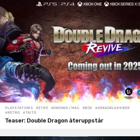
PLAYSTATION 5
,
RETRO
,
WINDOWS / MAC
,
XBOX
#ARKADKLASSIKER
,
#RETRO
,
#TAITO
Teaser: Double Dragon återuppstår