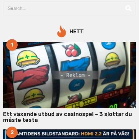
S
e
a
r
c
HETT
h
f
1
o
r
:
Ett växande utbud av casinospel – 3 slottar du
måste testa
2