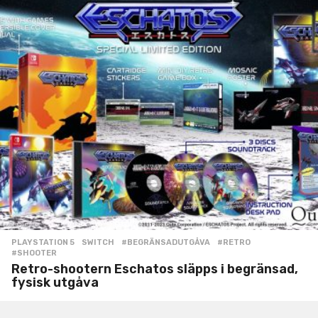
PLAYSTATION 5
,
SWITCH
#BEGRÄNSADUTGÅVA
,
#RETRO
,
#SHOOTER
Retro-shootern Eschatos släpps i begränsad,
fysisk utgåva