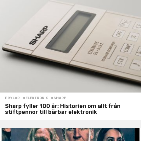
PRYLAR
#ELEKTRONIK
,
#SHARP
Sharp fyller 100 år: Historien om allt från
stiftpennor till bärbar elektronik