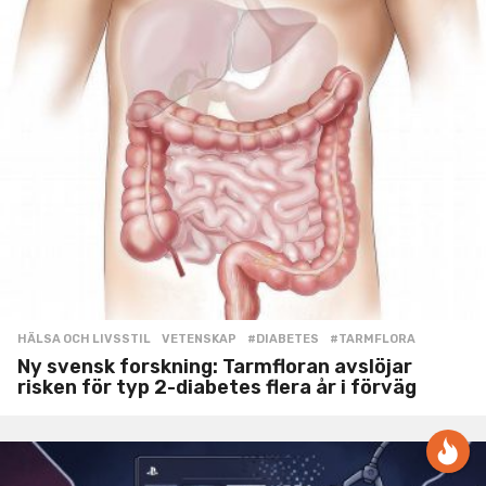
HÄLSA OCH LIVSSTIL
,
VETENSKAP
#DIABETES
,
#TARMFLORA
Ny svensk forskning: Tarmfloran avslöjar
risken för typ 2-diabetes flera år i förväg