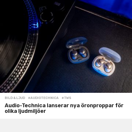
BILD & LJUD
#AUDIOTECHNICA
,
#TWS
Audio-Technica lanserar nya öronproppar för
olika ljudmiljöer