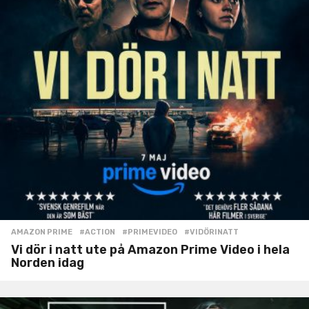
AMAZON PRIME
#ACTION
,
#PRIMEVIDEO
,
#VIDÖRINATT
Vi dör i natt ute på Amazon Prime Video i hela
Norden idag