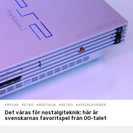
PRYLAR
,
RETRO
#NOSTALGI
,
#RETRO
,
#SPELKLASSIKER
Det våras för nostalgiteknik: här är
svenskarnas favoritspel från 00-talet