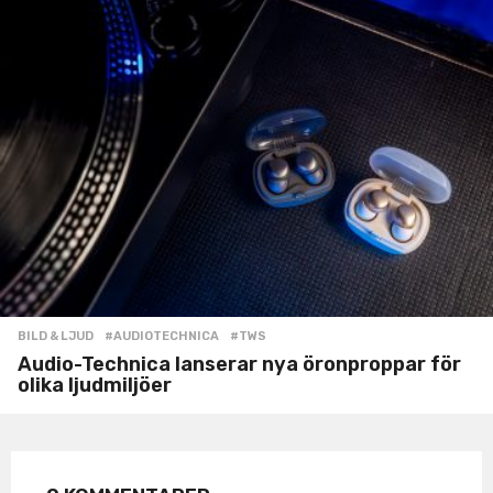
BILD & LJUD
#AUDIOTECHNICA
,
#TWS
Audio-Technica lanserar nya öronproppar för
olika ljudmiljöer