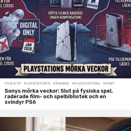
FILM & TV
,
PLAYSTATION 5
#ÄGANDE
,
#PLAYSTATION6
,
#SONY
Sonys mörka veckor: Slut på fysiska spel,
raderade film- och spelbibliotek och en
svindyr PS6