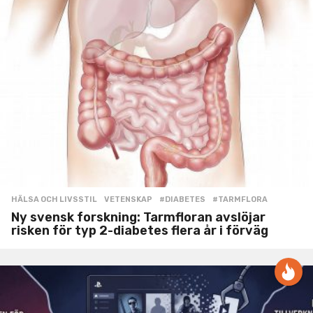
HÄLSA OCH LIVSSTIL
,
VETENSKAP
#DIABETES
,
#TARMFLORA
Ny svensk forskning: Tarmfloran avslöjar
risken för typ 2-diabetes flera år i förväg