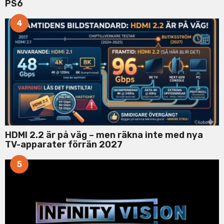
PS6
4
HDMI 2.2 är på väg – men räkna inte med nya
TV-apparater förrän 2027
5