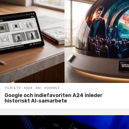
FILM & TV
#A24
,
#AI
,
#GOOGLE
Google och indiefavoriten A24 inleder
historiskt AI-samarbete