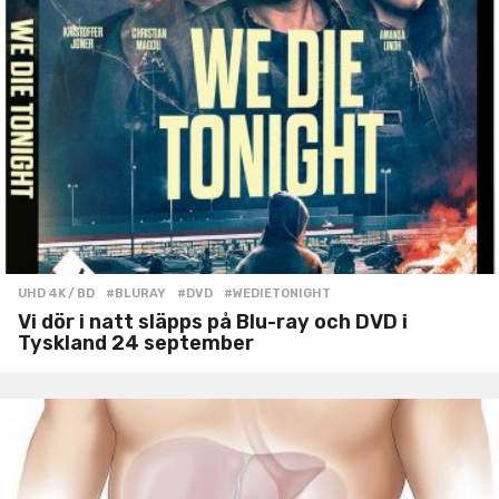
UHD 4K / BD
#BLURAY
,
#DVD
,
#WEDIETONIGHT
Vi dör i natt släpps på Blu-ray och DVD i
Tyskland 24 september