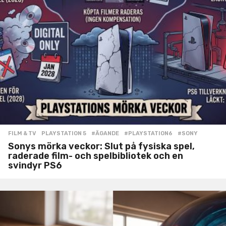
FILM & TV
,
PLAYSTATION 5
#ÄGANDE
,
#PLAYSTATION6
,
#SONY
Sonys mörka veckor: Slut på fysiska spel,
raderade film- och spelbibliotek och en
svindyr PS6