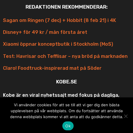
REDAKTIONEN REKOMMENDERAR:
Sagan om Ringen (7 dec) + Hobbit (8 feb 21) i 4K
Disney+ för 49 kr / mån första året
Xiaomi öppnar konceptbutik i Stockholm (MoS)
Test: Havrisar och Tefflisar – nya bröd på marknaden
Claro! Foodtruck-inspirerad mat på Söder
KOBE.SE
Kobe är en viral nyhetssajt med fokus på dagliga,
korta och scroll-vänliga uppdateringar med fina
Vi använder cookies för att se till att vi ger dig den bästa
bilder och roliga videos ur underhållningen och
upplevelsen på vår webbplats. Om du fortsätter att använda
matens underbara värld. Din bästa vän på resan eller
denna webbplats kommer vi att anta att du godkänner detta.
i pausen under dagen!
Ok