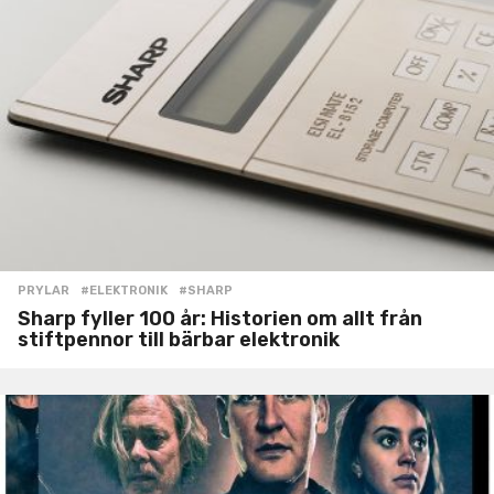
PRYLAR
#ELEKTRONIK
,
#SHARP
Sharp fyller 100 år: Historien om allt från
stiftpennor till bärbar elektronik