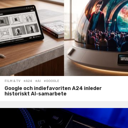
FILM & TV
#A24
,
#AI
,
#GOOGLE
Google och indiefavoriten A24 inleder
historiskt AI-samarbete