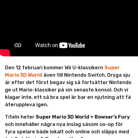
m
i
n
Den 12 februari kommer Wii U-klassikern
Super
Mario 3D World
även till Nintendo Switch. Dryga sju
år efter det först begav sig så fortsätter Nintendo
ge ut Mario-klassiker på sin senaste konsol. Och vi
klagar inte, ett så bra spel är bar en njutning att få
återuppleva igen.
Titeln heter
Super Mario 3D World + Bowser’s Fury
och innehåller några nya inslag såsom co-op för
fyra spelare både lokalt och online och släpps med