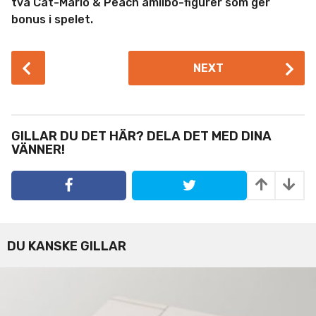
två Cat-Mario & Peach amiibo-figurer som ger
bonus i spelet.
P
NEXT
o
s
t
P
GILLAR DU DET HÄR? DELA DET MED DINA
a
VÄNNER!
g
i
n
a
t
DU KANSKE GILLAR
i
o
n