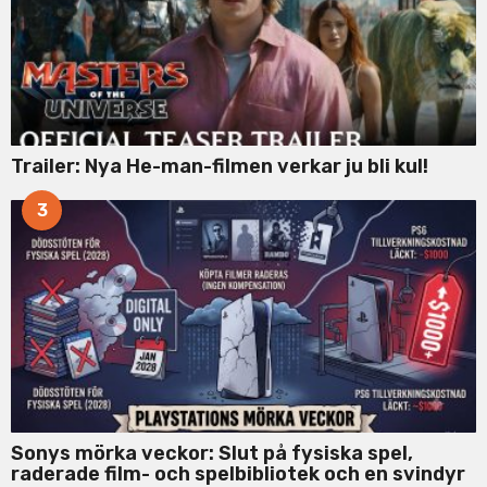
Trailer: Nya He-man-filmen verkar ju bli kul!
3
Sonys mörka veckor: Slut på fysiska spel,
raderade film- och spelbibliotek och en svindyr