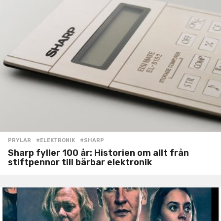
PRYLAR
#ELEKTRONIK
,
#SHARP
Sharp fyller 100 år: Historien om allt från
stiftpennor till bärbar elektronik