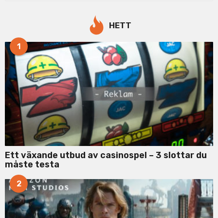
a
r
c
HETT
h
f
1
o
r
:
Ett växande utbud av casinospel – 3 slottar du
måste testa
2