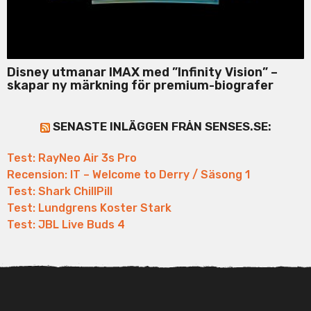
Disney utmanar IMAX med ”Infinity Vision” –
skapar ny märkning för premium-biografer
SENASTE INLÄGGEN FRÅN SENSES.SE:
Test: RayNeo Air 3s Pro
Recension: IT – Welcome to Derry / Säsong 1
Test: Shark ChillPill
Test: Lundgrens Koster Stark
Test: JBL Live Buds 4