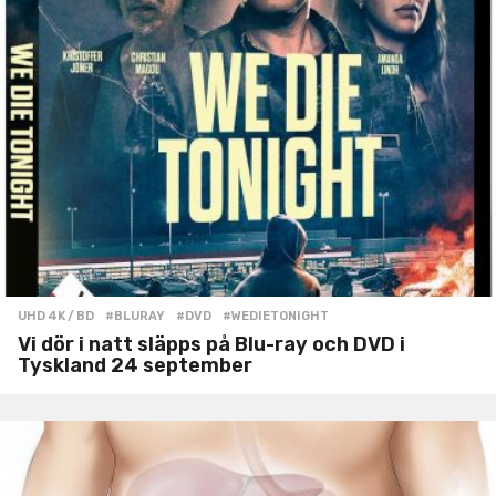
UHD 4K / BD
#BLURAY
,
#DVD
,
#WEDIETONIGHT
Vi dör i natt släpps på Blu-ray och DVD i
Tyskland 24 september