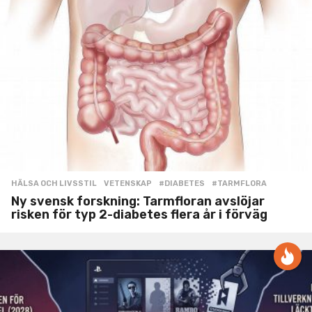
HÄLSA OCH LIVSSTIL
,
VETENSKAP
#DIABETES
,
#TARMFLORA
Ny svensk forskning: Tarmfloran avslöjar
risken för typ 2-diabetes flera år i förväg