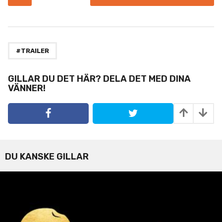
o
s
t
P
a
#TRAILER
g
i
GILLAR DU DET HÄR? DELA DET MED DINA
VÄNNER!
n
a
t
i
o
n
DU KANSKE GILLAR