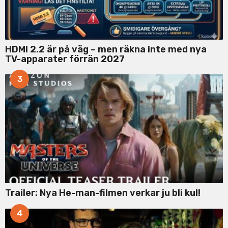
HDMI 2.2 är på väg – men räkna inte med nya
TV-apparater förrän 2027
3
Trailer: Nya He-man-filmen verkar ju bli kul!
4