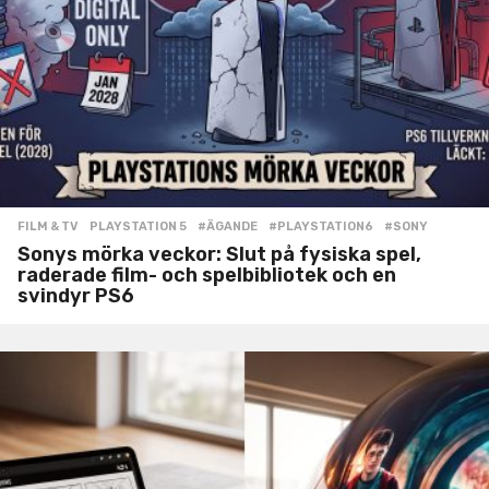
FILM & TV
,
PLAYSTATION 5
#ÄGANDE
,
#PLAYSTATION6
,
#SONY
Sonys mörka veckor: Slut på fysiska spel,
raderade film- och spelbibliotek och en
svindyr PS6