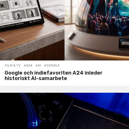
FILM & TV
#A24
,
#AI
,
#GOOGLE
Google och indiefavoriten A24 inleder
historiskt AI-samarbete