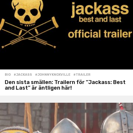
BIO
#JACKASS
,
#JOHNNYKNOXVILLE
,
#TRAILER
Den sista smällen: Trailern för ”Jackass: Best
and Last” är äntligen här!