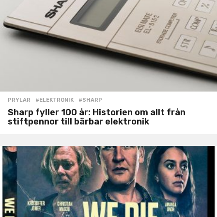
PRYLAR
#ELEKTRONIK
,
#SHARP
Sharp fyller 100 år: Historien om allt från
stiftpennor till bärbar elektronik