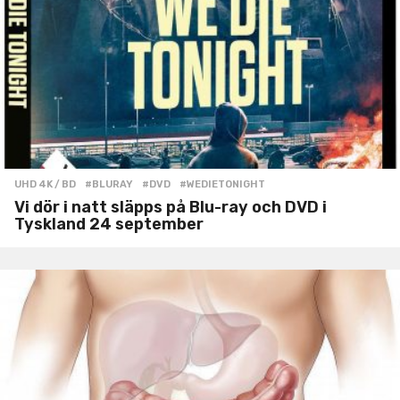
UHD 4K / BD
#BLURAY
,
#DVD
,
#WEDIETONIGHT
Vi dör i natt släpps på Blu-ray och DVD i
Tyskland 24 september