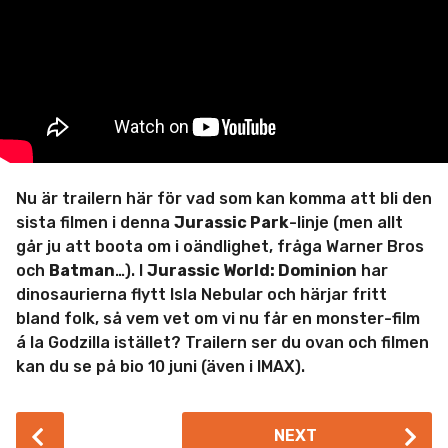
i
n
Nu är trailern här för vad som kan komma att bli den
sista filmen i denna
Jurassic Park
-linje (men allt
går ju att boota om i oändlighet, fråga Warner Bros
och
Batman
…). I
Jurassic World: Dominion
har
dinosaurierna flytt Isla Nebular och härjar fritt
bland folk, så vem vet om vi nu får en monster-film
á la Godzilla istället? Trailern ser du ovan och filmen
kan du se på bio 10 juni (även i IMAX).
P
NEXT