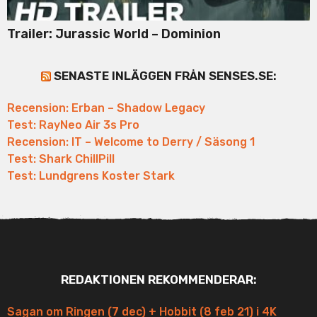
Trailer: Jurassic World – Dominion
SENASTE INLÄGGEN FRÅN SENSES.SE:
Recension: Erban – Shadow Legacy
Test: RayNeo Air 3s Pro
Recension: IT – Welcome to Derry / Säsong 1
Test: Shark ChillPill
Test: Lundgrens Koster Stark
REDAKTIONEN REKOMMENDERAR:
Sagan om Ringen (7 dec) + Hobbit (8 feb 21) i 4K