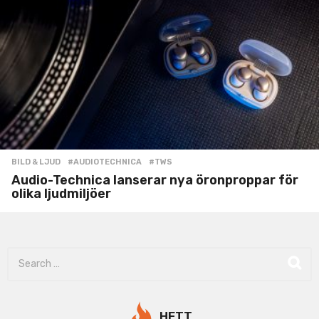
BILD & LJUD
#AUDIOTECHNICA
,
#TWS
Audio-Technica lanserar nya öronproppar för
olika ljudmiljöer
S
e
a
r
c
HETT