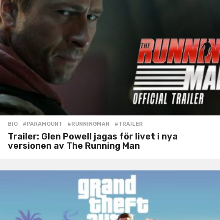
BIO
#PARAMOUNT
,
#RUNNINGMAN
,
#TRAILER
Trailer: Glen Powell jagas för livet i nya
versionen av The Running Man