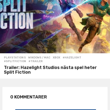
PLAYSTATION 5
,
WINDOWS / MAC
,
XBOX
#HAZELIGHT
,
#SPLITFICTION
,
#TRAILER
Trailer: Hazelight Studios nästa spel heter
Split Fiction
0 KOMMENTARER