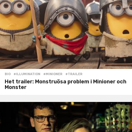
BIO
#ILLUMINATION
,
#MINIONER
,
#TRAILER
Het trailer: Monstruösa problem i Minioner och
Monster