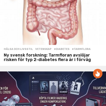
HÄLSA OCH LIVSSTIL
,
VETENSKAP
#DIABETES
,
#TARMFLORA
Ny svensk forskning: Tarmfloran avslöjar
risken för typ 2-diabetes flera år i förväg