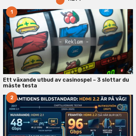
h
f
1
o
r
:
Ett växande utbud av casinospel – 3 slottar du
måste testa
2