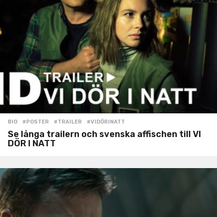
BIO
#POSTER
,
#TRAILER
,
#VIDÖRINATT
Se långa trailern och svenska affischen till VI
DÖR I NATT