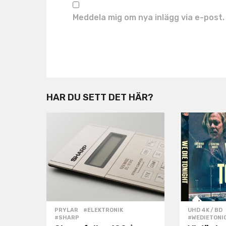
Meddela mig om nya inlägg via e-post.
HAR DU SETT DET HÄR?
PRYLAR
#ELEKTRONIK
,
UHD 4K / BD
#SHARP
#WEDIETONI