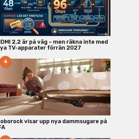
DMI 2.2 är på väg – men räkna inte med
ya TV-apparater förrän 2027
4
oborock visar upp nya dammsugare på
FA