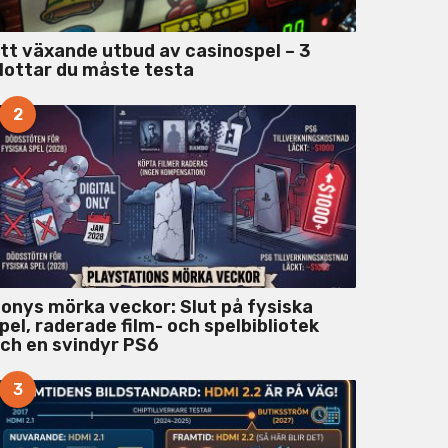
tt växande utbud av casinospel – 3
lottar du måste testa
2
onys mörka veckor: Slut på fysiska
pel, raderade film- och spelbibliotek
ch en svindyr PS6
3