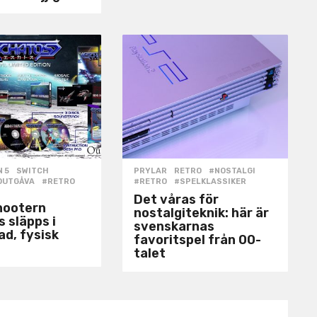
 5
,
SWITCH
PRYLAR
,
RETRO
#NOSTALGI
,
DUTGÅVA
,
#RETRO
,
#RETRO
,
#SPELKLASSIKER
Det våras för
hootern
nostalgiteknik: här är
 släpps i
svenskarnas
d, fysisk
favoritspel från 00-
talet