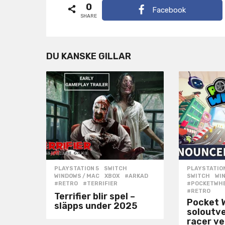
i
0
Facebook
n
SHARE
a
t
DU KANSKE GILLAR
i
o
n
PLAYSTATION 5
,
SWITCH
,
PLAYSTATION
WINDOWS / MAC
,
XBOX
#ARKAD
,
SWITCH
,
WI
#RETRO
,
#TERRIFIER
#POCKETWH
#RETRO
Terrifier blir spel –
Pocket 
släpps under 2025
soloutve
racer ve