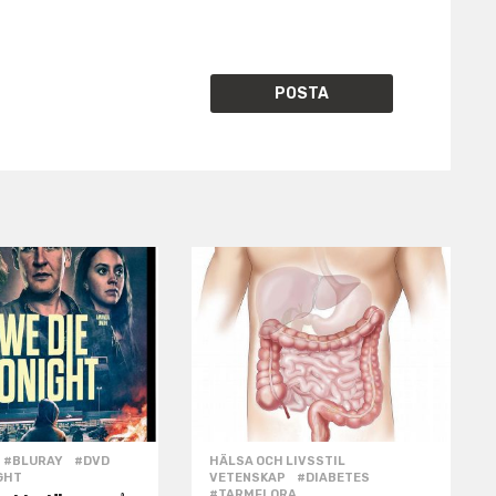
#BLURAY
,
#DVD
,
HÄLSA OCH LIVSSTIL
,
GHT
VETENSKAP
#DIABETES
,
#TARMFLORA