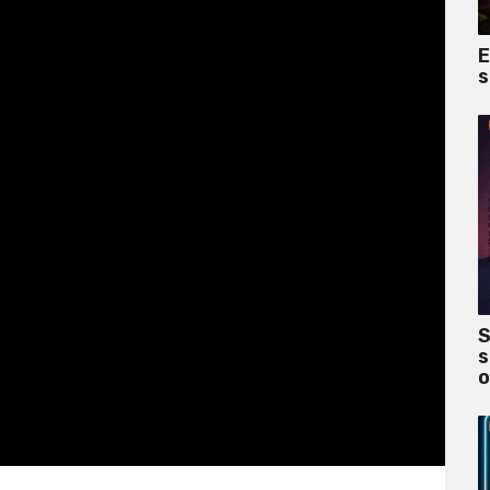
E
s
S
s
o