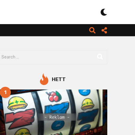
HETT
1