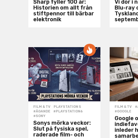
Sharp fyller 100 år:
Vi dör i 
Historien om allt från
Blu-ray 
stiftpennor till bärbar
Tysklan
elektronik
septem
FILM & TV
,
PLAYSTATION 5
FILM & TV
#
#ÄGANDE
,
#PLAYSTATION6
,
#GOOGLE
#SONY
Google 
Sonys mörka veckor:
indiefa
Slut på fysiska spel,
inleder h
raderade film- och
samarb