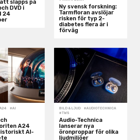
natt släpps på
Ny svensk forskning:
och DVD i
Tarmfloran avslöjar
d 24
risken för typ 2-
ber
diabetes flera år i
förväg
A24
,
#AI
,
BILD & LJUD
#AUDIOTECHNICA
,
#TWS
och
Audio-Technica
voriten A24
lanserar nya
istoriskt AI-
öronproppar för olika
ete
ljudmiljöer