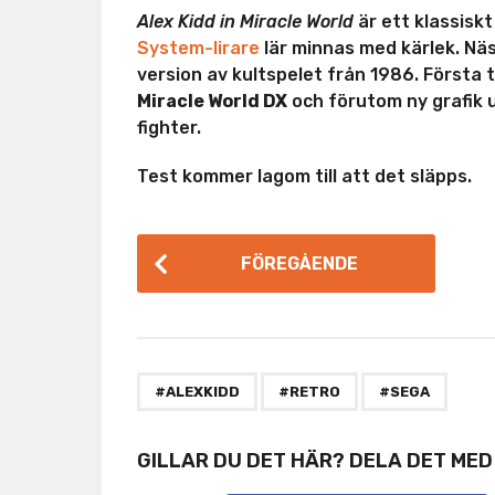
Alex Kidd in Miracle World
är ett klassisk
System-lirare
lär minnas med kärlek. Näs
version av kultspelet från 1986. Första 
Miracle World DX
och förutom ny grafik 
fighter.
Test kommer lagom till att det släpps.
P
FÖREGÅENDE
o
s
t
P
,
,
#ALEXKIDD
#RETRO
#SEGA
a
g
GILLAR DU DET HÄR? DELA DET MED