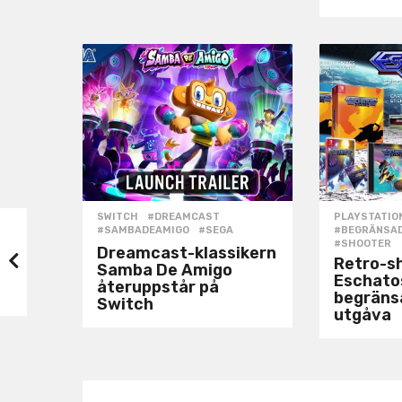
SWITCH
#DREAMCAST
,
PLAYSTATION
#SAMBADEAMIGO
,
#SEGA
#BEGRÄNSA
#SHOOTER
Dreamcast-klassikern
Retro-s
Samba De Amigo
Eschatos
återuppstår på
begränsa
Switch
utgåva