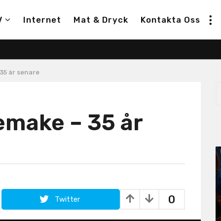
V
Internet
Mat & Dryck
Kontakta Oss
 35 år senare
S
e
a
remake – 35 år
r
c
h
f
o
r
:
0
Twitter