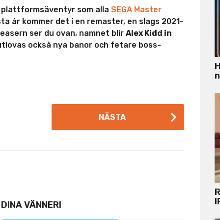
t plattformsäventyr som alla
SEGA Master
ta år kommer det i en remaster, en slags 2021-
teasern ser du ovan, namnet blir
Alex Kidd in
utlovas också nya banor och fetare boss-
H
n
NÄSTA
R
I
 DINA VÄNNER!