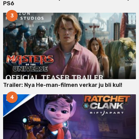
PS6
3
Trailer: Nya He-man-filmen verkar ju bli kul!
4