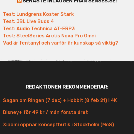
SENASTE INLÄGGEN FRÅN SENSES.SE:
Test: Lundgrens Koster Stark
Test: JBL Live Buds 4
Test: Audio Technica AT-ERP3
Test: SteelSeries Arctis Nova Pro Omni
Vad är fentanyl och varför är kunskap så viktig?
REDAKTIONEN REKOMMENDERAR:
Sagan om Ringen (7 dec) + Hobbit (8 feb 21) i 4K
Disney+ för 49 kr / mån första året
Xiaomi öppnar konceptbutik i Stockholm (MoS)