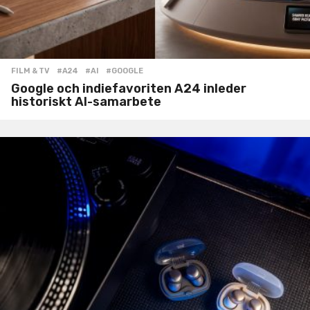
FILM & TV
#A24
,
#AI
,
#GOOGLE
Google och indiefavoriten A24 inleder
historiskt AI-samarbete