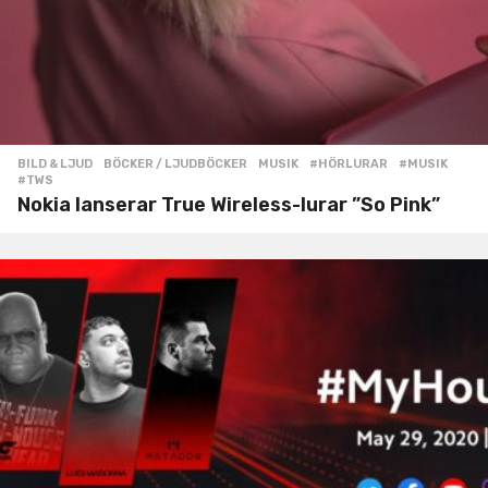
BILD & LJUD
,
BÖCKER / LJUDBÖCKER
,
MUSIK
#HÖRLURAR
,
#MUSIK
,
#TWS
Nokia lanserar True Wireless-lurar ”So Pink”