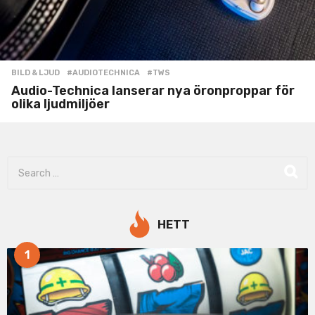
BILD & LJUD
#AUDIOTECHNICA
,
#TWS
Audio-Technica lanserar nya öronproppar för
olika ljudmiljöer
S
e
a
r
c
HETT
h
f
1
o
r
: