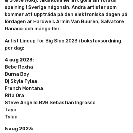
& Steve Aoki), vilka kommer att göra sin första
spelning i Sverige någonsin. Andra artister som
kommer att uppträda på den elektroniska dagen på
lördagen är Hardwell, Armin Van Buuren, Salvatore
Ganacci och många fler.
Artist Lineup för Big Slap 2023 i bokstavsordning
per dag:
4 aug 2023:
Bebe Rexha
Burna Boy
Dj Skyla Tylaa
French Montana
Rita Ora
Steve Angello B2B Sebastian Ingrosso
Tayc
Tylaa
5 aug 2023: