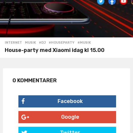
INTERNET
,
MUSIK
#DJ
,
#HOUSEPARTY
,
#MUSIK
House-party med Xiaomi idag kl 15.00
0 KOMMENTARER
Facebook
Google
Twitter