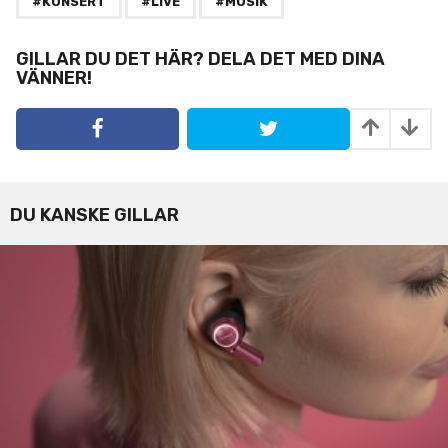
a
#KONSERT
#LIVE
#MUSIK
g
i
GILLAR DU DET HÄR? DELA DET MED DINA
VÄNNER!
n
a
t
i
o
n
DU KANSKE GILLAR