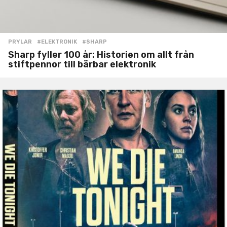
PRYLAR
#ELEKTRONIK
,
#SHARP
Sharp fyller 100 år: Historien om allt från
stiftpennor till bärbar elektronik