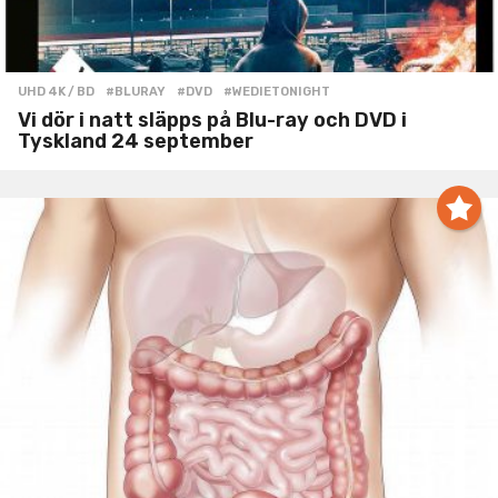
UHD 4K / BD
#BLURAY
,
#DVD
,
#WEDIETONIGHT
Vi dör i natt släpps på Blu-ray och DVD i
Tyskland 24 september