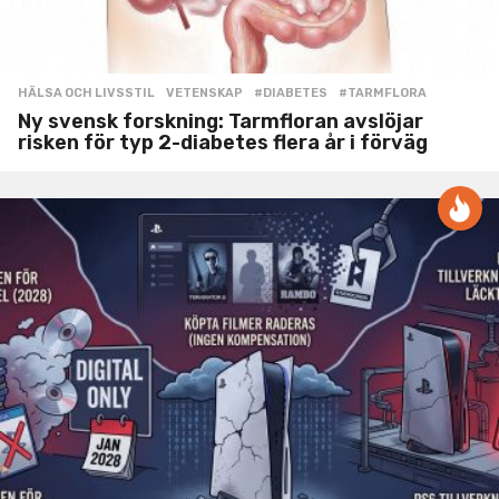
HÄLSA OCH LIVSSTIL
,
VETENSKAP
#DIABETES
,
#TARMFLORA
Ny svensk forskning: Tarmfloran avslöjar
risken för typ 2-diabetes flera år i förväg