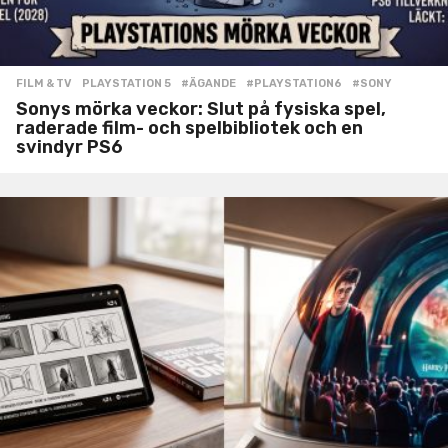
FILM & TV
,
PLAYSTATION 5
#ÄGANDE
,
#PLAYSTATION6
,
#SONY
Sonys mörka veckor: Slut på fysiska spel,
raderade film- och spelbibliotek och en
svindyr PS6