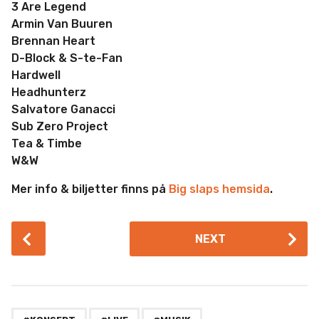
3 Are Legend
Armin Van Buuren
Brennan Heart
D-Block & S-te-Fan
Hardwell
Headhunterz
Salvatore Ganacci
Sub Zero Project
Tea & Timbe
W&W
Mer info & biljetter finns på
Big slaps hemsida
.
P
NEXT
o
s
t
P
,
,