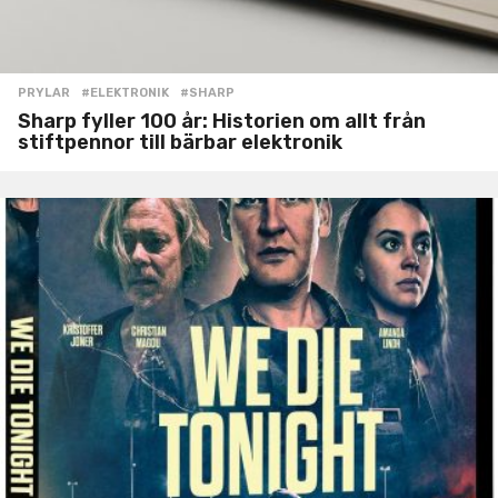
PRYLAR
#ELEKTRONIK
,
#SHARP
Sharp fyller 100 år: Historien om allt från
stiftpennor till bärbar elektronik