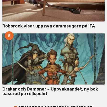
Roborock visar upp nya dammsugare på IFA
5
Drakar och Demoner – Uppvaknandet, ny bok
baserad på rollspelet