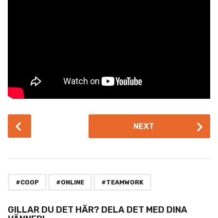
P
NEXT
o
s
t
P
,
,
a
#COOP
#ONLINE
#TEAMWORK
g
i
GILLAR DU DET HÄR? DELA DET MED DINA