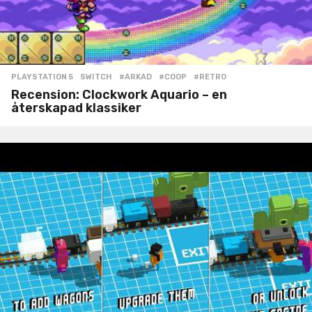
PLAYSTATION 5
,
SWITCH
#ARKAD
,
#COOP
,
#RETRO
Recension: Clockwork Aquario – en
återskapad klassiker