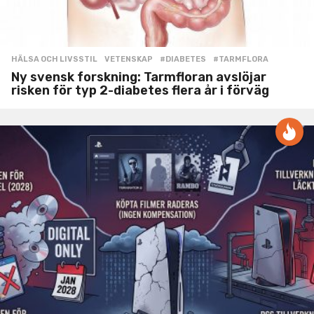
HÄLSA OCH LIVSSTIL
,
VETENSKAP
#DIABETES
,
#TARMFLORA
Ny svensk forskning: Tarmfloran avslöjar
risken för typ 2-diabetes flera år i förväg