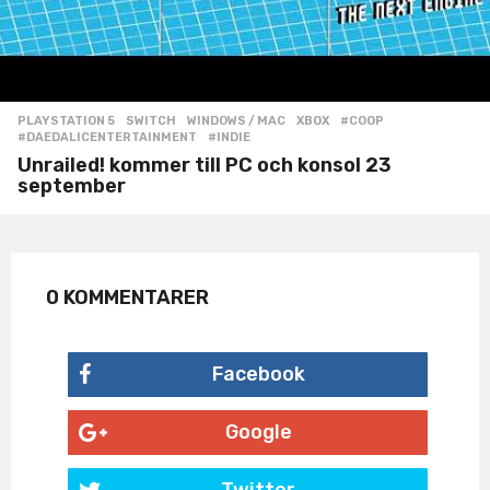
PLAYSTATION 5
,
SWITCH
,
WINDOWS / MAC
,
XBOX
#COOP
,
#DAEDALICENTERTAINMENT
,
#INDIE
Unrailed! kommer till PC och konsol 23
september
0 KOMMENTARER
Facebook
Google
Twitter