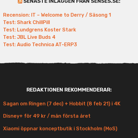
SENASTE INLÄGGEN FRÅN SENSES.SE:
Recension: IT – Welcome to Derry / Säsong 1
Test: Shark ChillPill
Test: Lundgrens Koster Stark
Test: JBL Live Buds 4
Test: Audio Technica AT-ERP3
REDAKTIONEN REKOMMENDERAR:
Sagan om Ringen (7 dec) + Hobbit (8 feb 21) i 4K
Disney+ för 49 kr / mån första året
Xiaomi öppnar konceptbutik i Stockholm (MoS)