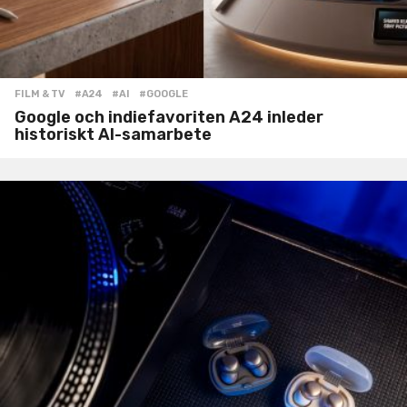
FILM & TV
#A24
,
#AI
,
#GOOGLE
Google och indiefavoriten A24 inleder
historiskt AI-samarbete