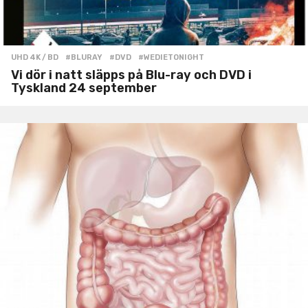
UHD 4K / BD
#BLURAY
,
#DVD
,
#WEDIETONIGHT
Vi dör i natt släpps på Blu-ray och DVD i
Tyskland 24 september