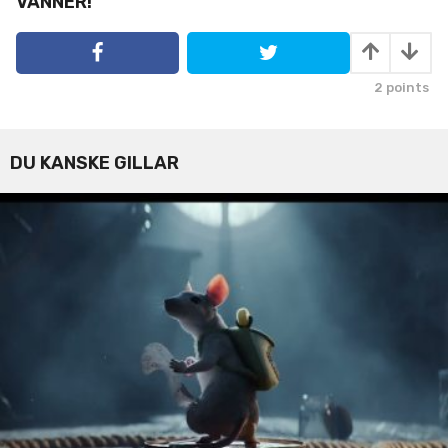
VÄNNER!
n
a
t
i
2
points
o
n
DU KANSKE GILLAR