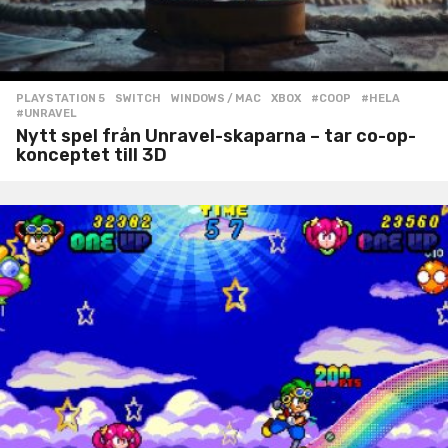
PLAYSTATION 5
,
SWITCH
,
WINDOWS / MAC
,
XBOX
#COOP
,
#HELA
,
#UNRAVEL
Nytt spel från Unravel-skaparna – tar co-op-
konceptet till 3D