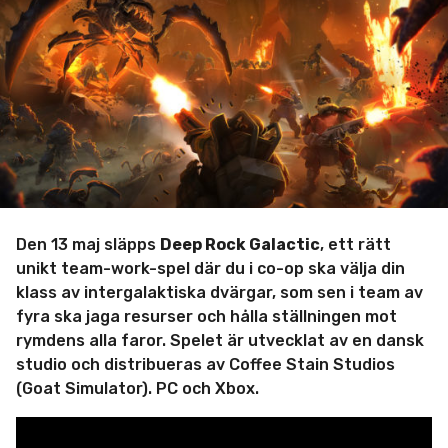
a
d
m
i
n
Den 13 maj släpps
Deep Rock Galactic
, ett rätt
unikt team-work-spel där du i co-op ska välja din
klass av intergalaktiska dvärgar, som sen i team av
fyra ska jaga resurser och hålla ställningen mot
rymdens alla faror. Spelet är utvecklat av en dansk
studio och distribueras av Coffee Stain Studios
(Goat Simulator). PC och Xbox.