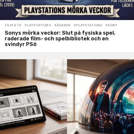
FILM & TV
,
PLAYSTATION 5
#ÄGANDE
,
#PLAYSTATION6
,
#SONY
Sonys mörka veckor: Slut på fysiska spel,
raderade film- och spelbibliotek och en
svindyr PS6