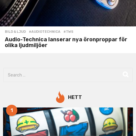
BILD & LJUD
#AUDIOTECHNICA
,
#TWS
Audio-Technica lanserar nya öronproppar för
olika ljudmiljöer
S
e
a
r
c
HETT
h
f
1
o
r
: