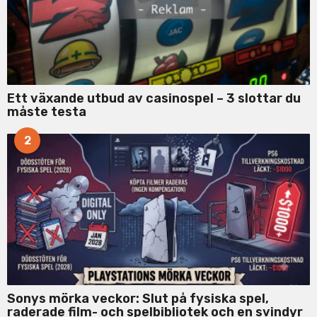
Ett växande utbud av casinospel – 3 slottar du
måste testa
2
Sonys mörka veckor: Slut på fysiska spel,
raderade film- och spelbibliotek och en svindyr