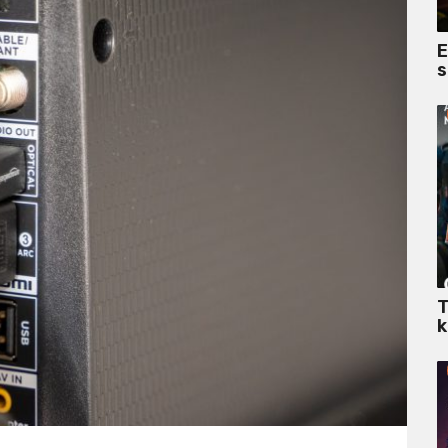
E
s
T
k