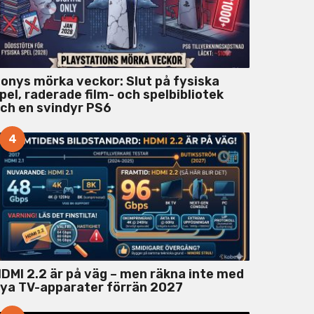
onys mörka veckor: Slut på fysiska
pel, raderade film- och spelbibliotek
ch en svindyr PS6
4
DMI 2.2 är på väg – men räkna inte med
ya TV-apparater förrän 2027