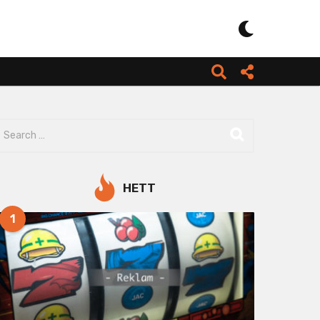
HETT
1