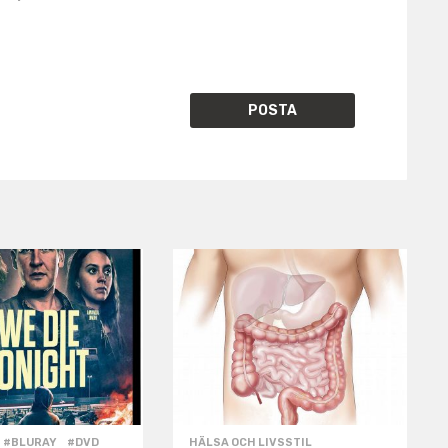
#BLURAY
,
#DVD
,
HÄLSA OCH LIVSSTIL
,