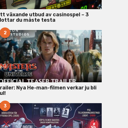
tt växande utbud av casinospel – 3
lottar du måste testa
2
railer: Nya He-man-filmen verkar ju bli
ul!
3