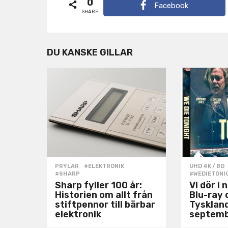
0
a
Facebook
SHARE
g
i
n
DU KANSKE GILLAR
a
t
i
o
n
PRYLAR
#ELEKTRONIK
,
UHD 4K / BD
#SHARP
#WEDIETONI
Sharp fyller 100 år:
Vi dör i 
Historien om allt från
Blu-ray 
stiftpennor till bärbar
Tysklan
elektronik
septem