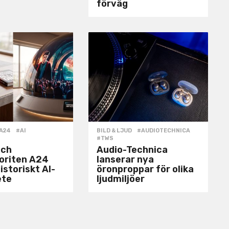
förväg
A24
,
#AI
,
BILD & LJUD
#AUDIOTECHNICA
,
#TWS
och
Audio-Technica
voriten A24
lanserar nya
istoriskt AI-
öronproppar för olika
ete
ljudmiljöer