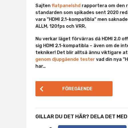
Sajten
flatpanelshd
rapportera om den rö
standarden som spikades sent 2020 red
vara ”HDMI 2.1-kompatibla” men saknade 
ALLM, 120fps och VRR.
Nu verkar läget förvärras då HDMI 2.0 offi
sig HDMI 2.1-kompatibla – även om de in
tekniker! Det blir alltså ännu viktigare
genom djupgående tester
vad din nya ”H
har…
P
FÖREGÅENDE
o
s
t
GILLAR DU DET HÄR? DELA DET MED
P