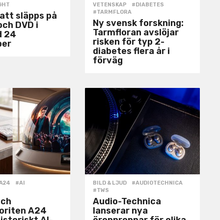
GHT
VETENSKAP
#DIABETES
,
#TARMFLORA
natt släpps på
Ny svensk forskning:
och DVD i
Tarmfloran avslöjar
d 24
risken för typ 2-
ber
diabetes flera år i
förväg
A24
,
#AI
,
BILD & LJUD
#AUDIOTECHNICA
,
#TWS
och
Audio-Technica
voriten A24
lanserar nya