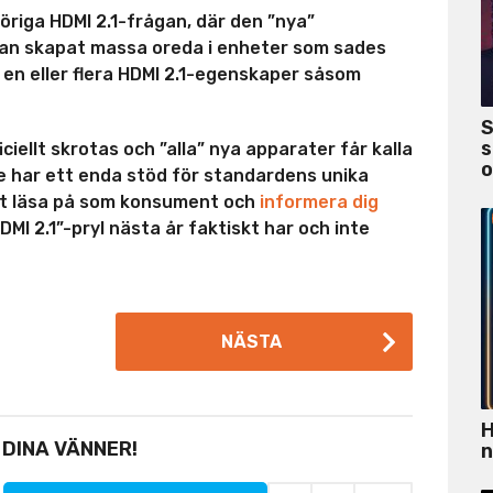
riga HDMI 2.1-frågan, där den ”nya”
an skapat massa oreda i enheter som sades
en eller flera HDMI 2.1-egenskaper såsom
S
s
ciellt skrotas och ”alla” nya apparater får kalla
o
te har ett enda stöd för standardens unika
 att läsa på som konsument och
informera dig
DMI 2.1”-pryl nästa år faktiskt har och inte
NÄSTA
H
 DINA VÄNNER!
n