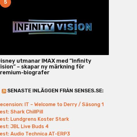
5
isney utmanar IMAX med ”Infinity
ision” – skapar ny märkning för
remium-biografer
SENASTE INLÄGGEN FRÅN SENSES.SE:
ecension: IT – Welcome to Derry / Säsong 1
est: Shark ChillPill
est: Lundgrens Koster Stark
est: JBL Live Buds 4
est: Audio Technica AT-ERP3