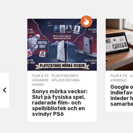
FILM & TV
,
PLAYSTATION 5
FILM & TV
#
#ÄGANDE
,
#PLAYSTATION6
,
#GOOGLE
#SONY
Google 
Sonys mörka veckor:
indiefa
Slut på fysiska spel,
inleder h
raderade film- och
samarb
spelbibliotek och en
svindyr PS6