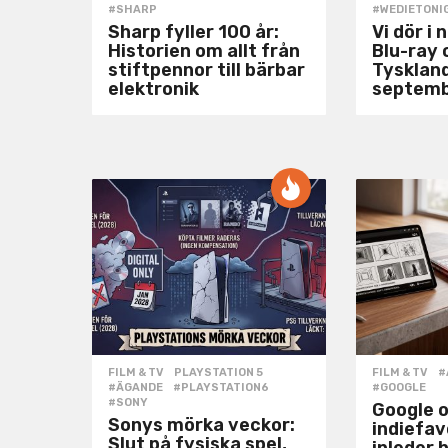
#SHARP
#WEDIETONI
Sharp fyller 100 år:
Vi dör i 
Historien om allt från
Blu-ray 
stiftpennor till bärbar
Tysklan
elektronik
septem
FILM & TV
,
PLAYSTATION 5
FILM & TV
#
#ÄGANDE
,
#PLAYSTATION6
,
#GOOGLE
#SONY
Google 
Sonys mörka veckor:
indiefa
Slut på fysiska spel,