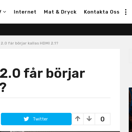
V
Internet
Mat & Dryck
Kontakta Oss
2.0 får börjar kallas HDMI 2.1?
S
e
a
2.0 får börjar
r
c
h
1?
f
o
r
:
0
Twitter