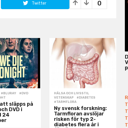
0
Twitter
D
V
p
#BLURAY
,
#DVD
,
HÄLSA OCH LIVSSTIL
,
R
GHT
VETENSKAP
#DIABETES
,
#TARMFLORA
natt släpps på
T
Ny svensk forskning:
och DVD i
T
Tarmfloran avslöjar
d 24
T
risken för typ 2-
ber
diabetes flera år i
T