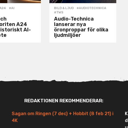
A24
,
#AI
,
BILD & LJUD
#AUDIOTECHNICA
,
#TWS
och
Audio-Technica
voriten A24
lanserar nya
istoriskt AI-
öronproppar för olika
ete
ljudmiljöer
REDAKTIONEN REKOMMENDERAR:
Sagan om Ringen (7 dec) + Hobbit (8 feb 21) i
K
4K
d
u