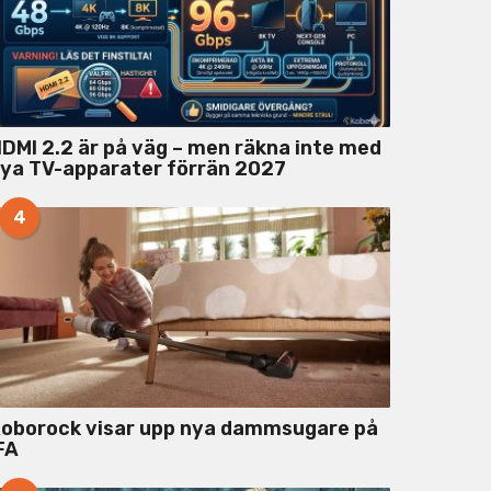
DMI 2.2 är på väg – men räkna inte med
ya TV-apparater förrän 2027
4
oborock visar upp nya dammsugare på
FA