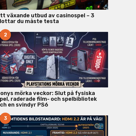
tt växande utbud av casinospel – 3
lottar du måste testa
2
onys mörka veckor: Slut på fysiska
pel, raderade film- och spelbibliotek
ch en svindyr PS6
3