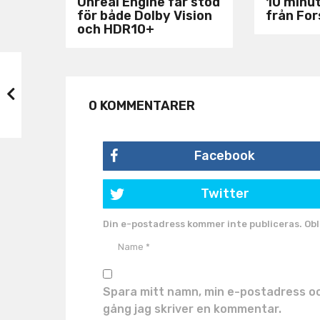
Unreal Engine får stöd
10 minu
för både Dolby Vision
från Fo
och HDR10+
0 KOMMENTARER
Facebook
Twitter
Din e-postadress kommer inte publiceras.
Obl
Spara mitt namn, min e-postadress oc
gång jag skriver en kommentar.