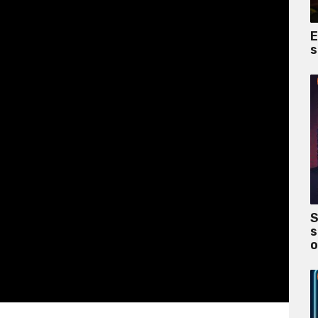
E
s
S
s
o