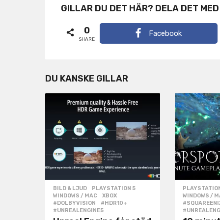
g
GILLAR DU DET HÄR? DELA DET MED
i
0
Facebook
n
SHARE
a
t
DU KANSKE GILLAR
i
o
n
BILD & LJUD
,
PLAYSTATION 5
,
PLAYSTATION
WINDOWS / MAC
,
XBOX
WINDOWS / 
#DOLBYVISION
,
#HDR10+
,
#SQUAREENI
#UNREALENGINE5
#UNREALENG