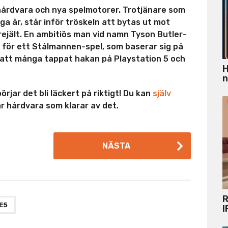
y hårdvara och nya spelmotorer. Trotjänare som
ga år, står inför tröskeln att bytas ut mot
rejält. En ambitiös man vid namn Tyson Butler-
o för ett Stålmannen-spel, som baserar sig på
 att många tappat hakan på Playstation 5 och
H
n
örjar det bli läckert på riktigt! Du kan
själv
ar hårdvara som klarar av det.
NÄSTA
R
E5
I