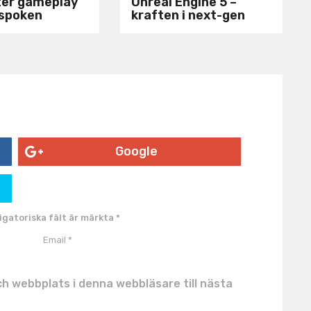
ter gameplay
Unreal Engine 5 –
rspoken
kraften i next-gen
Google
igatoriska fält är märkta
*
h webbplats i denna webbläsare till nästa