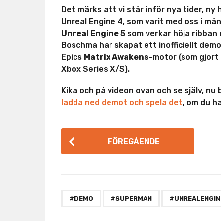
Det märks att vi står inför nya tider, n
Unreal Engine 4, som varit med oss i mån
Unreal Engine 5
som verkar höja ribban 
Boschma har skapat ett inofficiellt dem
Epics
Matrix Awakens
-motor (som gjort
Xbox Series X/S).
Kika och på videon ovan och se själv, nu b
ladda ned demot och spela det
, om du h
P
FÖREGÅENDE
o
s
t
P
,
,
#DEMO
#SUPERMAN
#UNREALENGIN
a