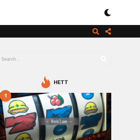
HETT
1