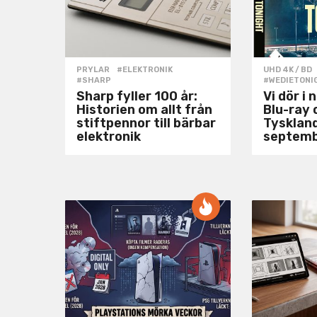
PRYLAR
#ELEKTRONIK
,
UHD 4K / BD
#SHARP
#WEDIETONI
Sharp fyller 100 år:
Vi dör i 
Historien om allt från
Blu-ray 
stiftpennor till bärbar
Tysklan
elektronik
septem