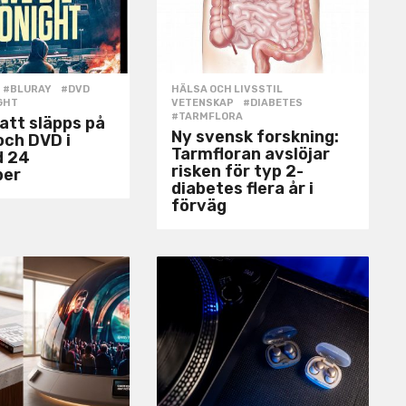
#BLURAY
,
#DVD
,
HÄLSA OCH LIVSSTIL
,
GHT
VETENSKAP
#DIABETES
,
#TARMFLORA
natt släpps på
Ny svensk forskning:
och DVD i
Tarmfloran avslöjar
d 24
risken för typ 2-
ber
diabetes flera år i
förväg