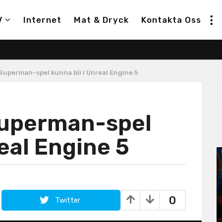
V
Internet
Mat & Dryck
Kontakta Oss
 Superman-spel kunna bli i Unreal Engine 5
S
e
a
 Superman-spel
r
c
h
real Engine 5
f
o
r
:
0
Twitter