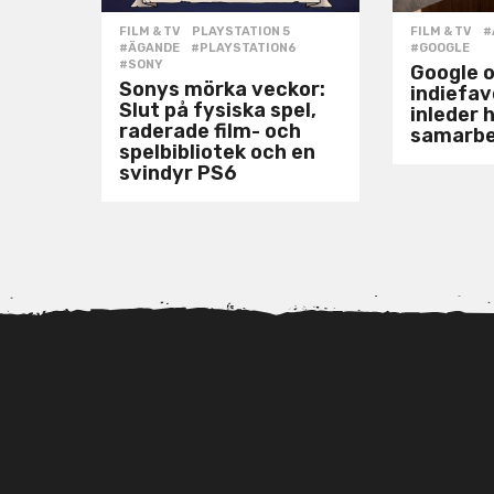
FILM & TV
,
PLAYSTATION 5
FILM & TV
#
#ÄGANDE
,
#PLAYSTATION6
,
#GOOGLE
#SONY
Google 
Sonys mörka veckor:
indiefa
Slut på fysiska spel,
inleder h
raderade film- och
samarb
spelbibliotek och en
svindyr PS6