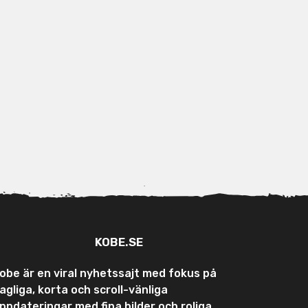
KOBE.SE
obe är en viral nyhetssajt med fokus på
agliga, korta och scroll-vänliga
ppdateringar med fina bilder och roliga