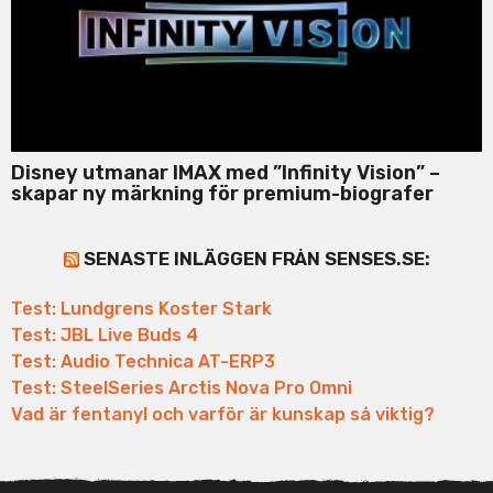
Disney utmanar IMAX med ”Infinity Vision” –
skapar ny märkning för premium-biografer
SENASTE INLÄGGEN FRÅN SENSES.SE:
Test: Lundgrens Koster Stark
Test: JBL Live Buds 4
Test: Audio Technica AT-ERP3
Test: SteelSeries Arctis Nova Pro Omni
Vad är fentanyl och varför är kunskap så viktig?