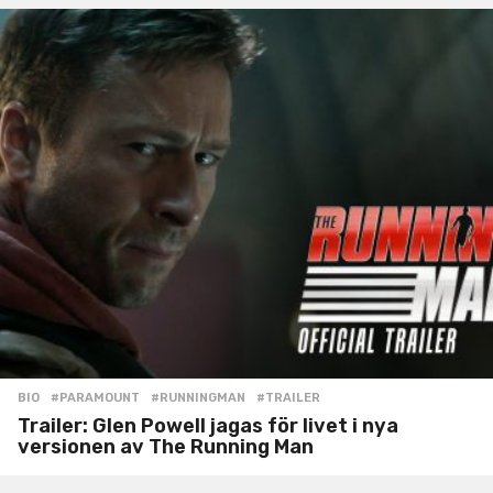
BIO
#PARAMOUNT
,
#RUNNINGMAN
,
#TRAILER
Trailer: Glen Powell jagas för livet i nya
versionen av The Running Man