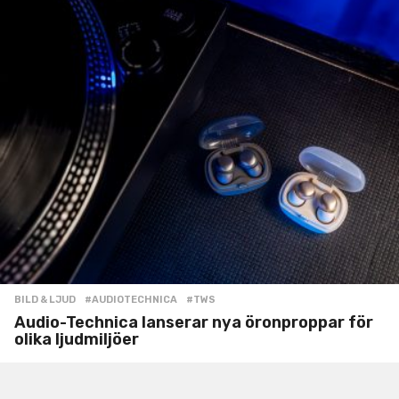
BILD & LJUD
#AUDIOTECHNICA
,
#TWS
Audio-Technica lanserar nya öronproppar för
olika ljudmiljöer