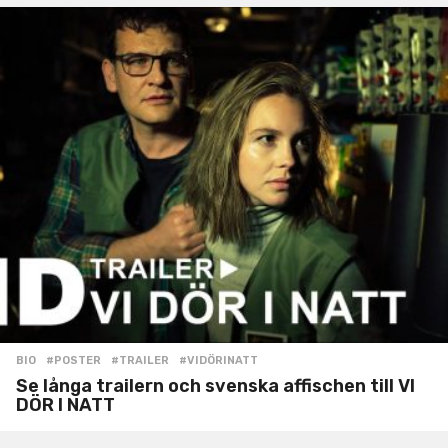
BIO
#POSTER
,
#TRAILER
,
#VIDÖRINATT
Se långa trailern och svenska affischen till VI
DÖR I NATT