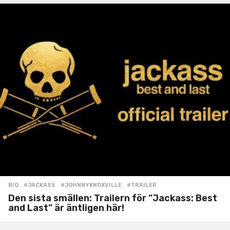
BIO
#JACKASS
,
#JOHNNYKNOXVILLE
,
#TRAILER
Den sista smällen: Trailern för ”Jackass: Best
and Last” är äntligen här!