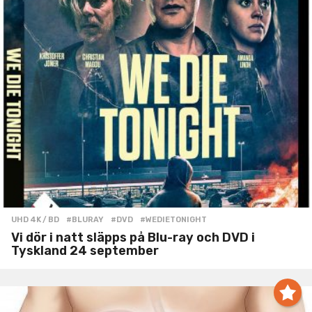
UHD 4K / BD
#BLURAY
,
#DVD
,
#WEDIETONIGHT
Vi dör i natt släpps på Blu-ray och DVD i
Tyskland 24 september