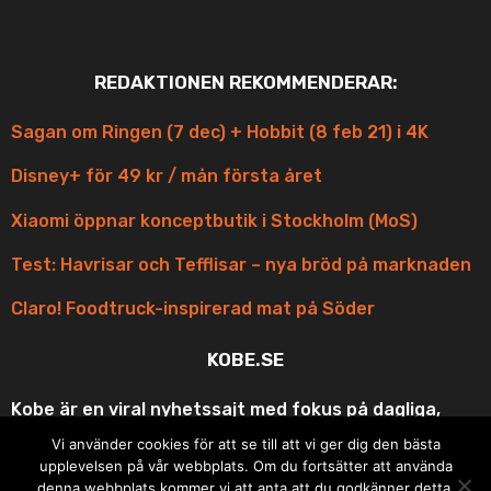
REDAKTIONEN REKOMMENDERAR:
Sagan om Ringen (7 dec) + Hobbit (8 feb 21) i 4K
Disney+ för 49 kr / mån första året
Xiaomi öppnar konceptbutik i Stockholm (MoS)
Test: Havrisar och Tefflisar – nya bröd på marknaden
Claro! Foodtruck-inspirerad mat på Söder
KOBE.SE
Kobe är en viral nyhetssajt med fokus på dagliga,
korta och scroll-vänliga uppdateringar med fina
Vi använder cookies för att se till att vi ger dig den bästa
bilder och roliga videos ur underhållningen och
upplevelsen på vår webbplats. Om du fortsätter att använda
matens underbara värld. Din bästa vän på resan eller
denna webbplats kommer vi att anta att du godkänner detta.