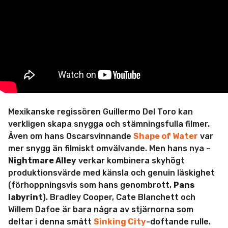
m
i
n
Mexikanske regissören Guillermo Del Toro kan
verkligen skapa snygga och stämningsfulla filmer.
Även om hans Oscarsvinnande
Shape of Water
var
mer snygg än filmiskt omvälvande. Men hans nya –
Nightmare Alley
verkar kombinera skyhögt
produktionsvärde med känsla och genuin läskighet
(förhoppningsvis som hans genombrott,
Pans
labyrint
). Bradley Cooper, Cate Blanchett och
Willem Dafoe är bara några av stjärnorna som
deltar i denna smått
Sinking City
-doftande rulle.