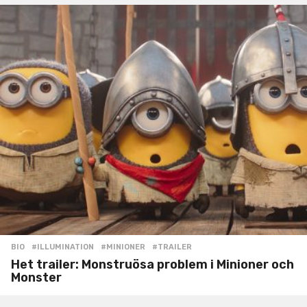
BIO
#ILLUMINATION
,
#MINIONER
,
#TRAILER
Het trailer: Monstruösa problem i Minioner och
Monster