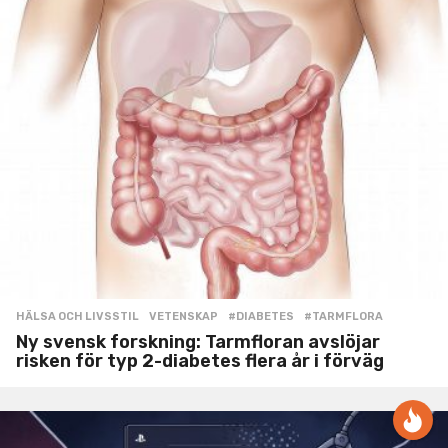
HÄLSA OCH LIVSSTIL
,
VETENSKAP
#DIABETES
,
#TARMFLORA
Ny svensk forskning: Tarmfloran avslöjar
risken för typ 2-diabetes flera år i förväg