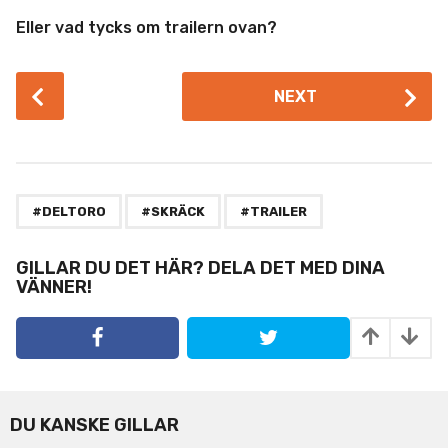
Eller vad tycks om trailern ovan?
P
NEXT
o
s
t
P
,
,
a
#DELTORO
#SKRÄCK
#TRAILER
g
i
GILLAR DU DET HÄR? DELA DET MED DINA
VÄNNER!
n
a
t
i
o
n
DU KANSKE GILLAR