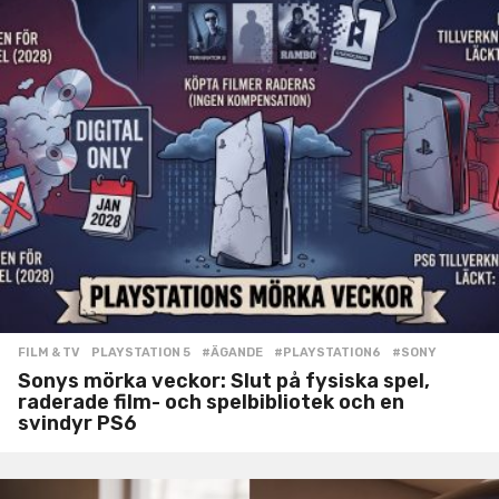
FILM & TV
,
PLAYSTATION 5
#ÄGANDE
,
#PLAYSTATION6
,
#SONY
Sonys mörka veckor: Slut på fysiska spel,
raderade film- och spelbibliotek och en
svindyr PS6