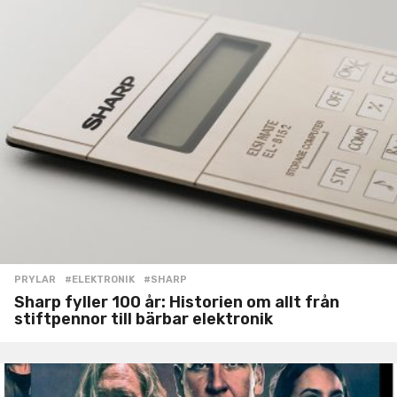
PRYLAR
#ELEKTRONIK
,
#SHARP
Sharp fyller 100 år: Historien om allt från
stiftpennor till bärbar elektronik