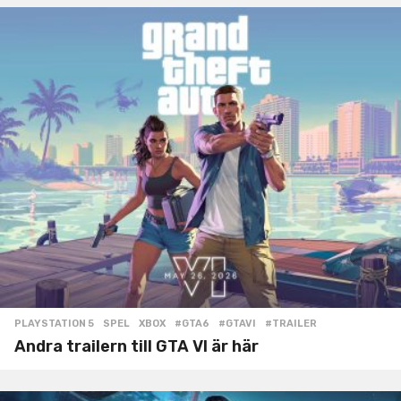
PLAYSTATION 5
,
SPEL
,
XBOX
#GTA6
,
#GTAVI
,
#TRAILER
Andra trailern till GTA VI är här