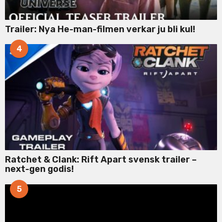
Trailer: Nya He-man-filmen verkar ju bli kul!
4
Ratchet & Clank: Rift Apart svensk trailer –
next-gen godis!
5