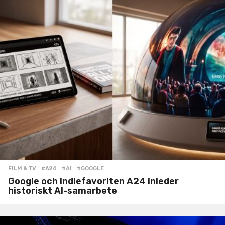
FILM & TV
#A24
,
#AI
,
#GOOGLE
Google och indiefavoriten A24 inleder
historiskt AI-samarbete