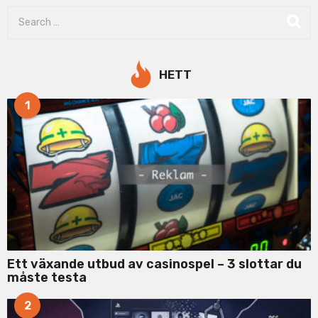
S
e
a
r
c
HETT
h
f
1
o
r
:
Ett växande utbud av casinospel – 3 slottar du
måste testa
2