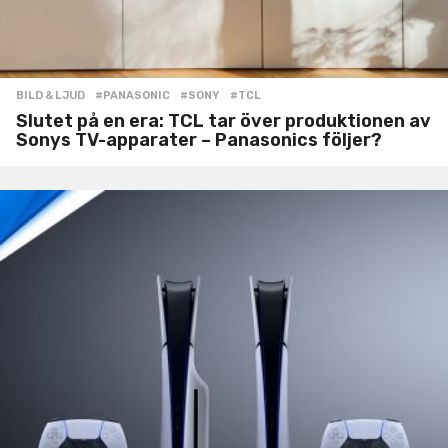
BILD & LJUD
#PANASONIC
,
#SONY
,
#TCL
Slutet på en era: TCL tar över produktionen av
Sonys TV-apparater – Panasonics följer?