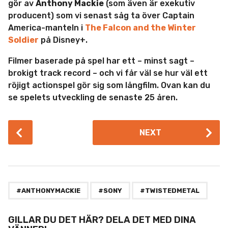
gör av
Anthony Mackie
(som även är exekutiv
producent) som vi senast såg ta över Captain
America-manteln i
The Falcon and the Winter
Soldier
på Disney+.
Filmer baserade på spel har ett – minst sagt –
brokigt track record – och vi får väl se hur väl ett
röjigt actionspel gör sig som långfilm. Ovan kan du
se spelets utveckling de senaste 25 åren.
P
NEXT
o
s
t
P
,
,
a
#ANTHONYMACKIE
#SONY
#TWISTEDMETAL
g
i
GILLAR DU DET HÄR? DELA DET MED DINA