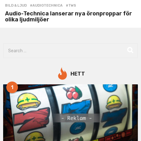
BILD & LJUD
#AUDIOTECHNICA
,
#TWS
Audio-Technica lanserar nya öronproppar för
olika ljudmiljöer
S
e
a
r
c
HETT
h
f
1
o
r
: