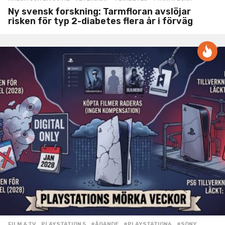
Ny svensk forskning: Tarmfloran avslöjar
risken för typ 2-diabetes flera år i förväg
FILM & TV
,
PLAYSTATION 5
#ÄGANDE
,
#PLAYSTATION6
,
#SONY