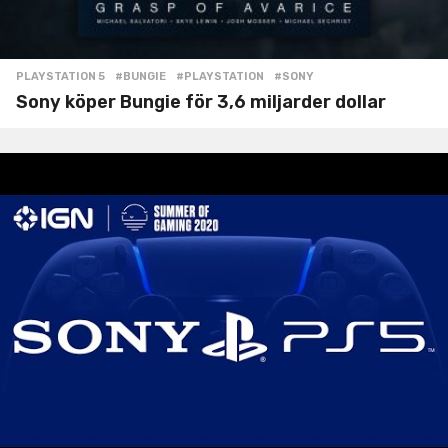
PLAYSTATION 5
#BUNGIE
,
#PLAYSTATION
,
#SONY
Sony köper Bungie för 3,6 miljarder dollar