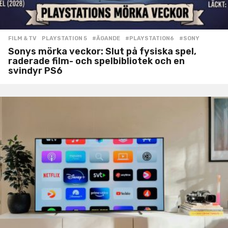
FILM & TV
,
PLAYSTATION 5
#ÄGANDE
,
#PLAYSTATION6
,
#SONY
Sonys mörka veckor: Slut på fysiska spel,
raderade film- och spelbibliotek och en
svindyr PS6