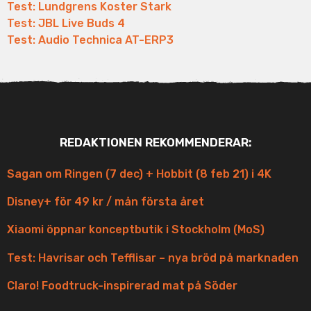
Test: Lundgrens Koster Stark
Test: JBL Live Buds 4
Test: Audio Technica AT-ERP3
REDAKTIONEN REKOMMENDERAR:
Sagan om Ringen (7 dec) + Hobbit (8 feb 21) i 4K
Disney+ för 49 kr / mån första året
Xiaomi öppnar konceptbutik i Stockholm (MoS)
Test: Havrisar och Tefflisar – nya bröd på marknaden
Claro! Foodtruck-inspirerad mat på Söder