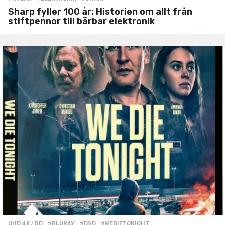
Sharp fyller 100 år: Historien om allt från
stiftpennor till bärbar elektronik
UHD 4K / BD
#BLURAY
,
#DVD
,
#WEDIETONIGHT