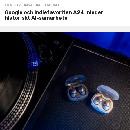
FILM & TV
#A24
,
#AI
,
#GOOGLE
Google och indiefavoriten A24 inleder
historiskt AI-samarbete