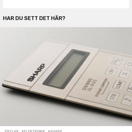
HAR DU SETT DET HÄR?
PRYLAR
#ELEKTRONIK
,
#SHARP