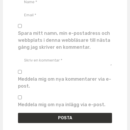
Spara mitt namn, min e-postadress och
webbplats i denna webbläsare till nästa
gång jag skriver en kommentar.
Meddela mig om nya kommentarer via e-
post.
Meddela mig om nya inlägg via e-post.