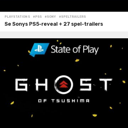
PLAYSTATION 5
#PS5
,
#SONY
,
#SPELTRAILERS
Se Sonys PS5-reveal + 27 spel-trailers