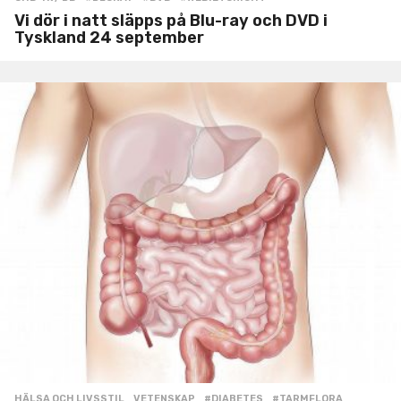
Vi dör i natt släpps på Blu-ray och DVD i
Tyskland 24 september
HÄLSA OCH LIVSSTIL
,
VETENSKAP
#DIABETES
,
#TARMFLORA