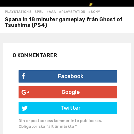
PLAYSTATION 5
,
SPEL
#AAA
,
#PLAYSTATION
,
#SONY
Spana in 18 minuter gameplay från Ghost of
Tsushima (PS4)
0 KOMMENTARER
Facebook
Google
Twitter
Din e-postadress kommer inte publiceras.
Obligatoriska fält är märkta
*