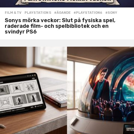
FILM & TV
,
PLAYSTATION 5
#ÄGANDE
,
#PLAYSTATION6
,
#SONY
Sonys mörka veckor: Slut på fysiska spel,
raderade film- och spelbibliotek och en
svindyr PS6