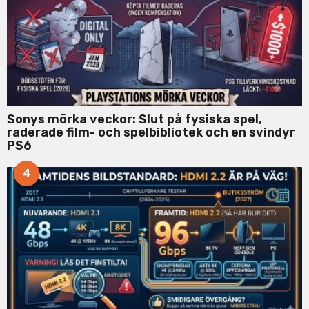
Sonys mörka veckor: Slut på fysiska spel,
raderade film- och spelbibliotek och en svindyr
PS6
4