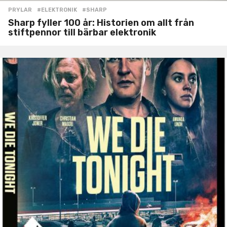
PRYLAR
#ELEKTRONIK
,
#SHARP
Sharp fyller 100 år: Historien om allt från
stiftpennor till bärbar elektronik