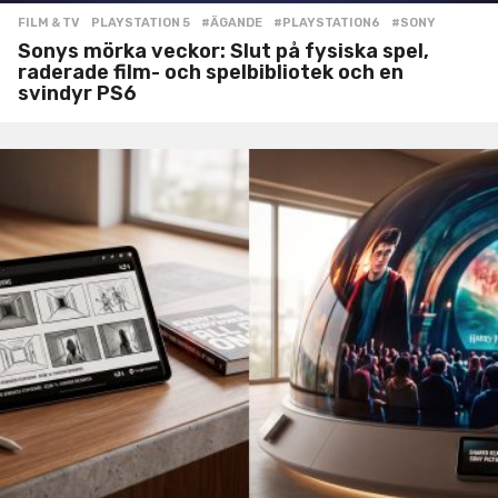
FILM & TV
,
PLAYSTATION 5
#ÄGANDE
,
#PLAYSTATION6
,
#SONY
Sonys mörka veckor: Slut på fysiska spel,
raderade film- och spelbibliotek och en
svindyr PS6