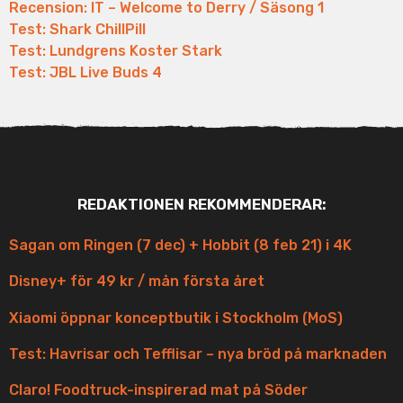
Recension: IT – Welcome to Derry / Säsong 1
Test: Shark ChillPill
Test: Lundgrens Koster Stark
Test: JBL Live Buds 4
REDAKTIONEN REKOMMENDERAR:
Sagan om Ringen (7 dec) + Hobbit (8 feb 21) i 4K
Disney+ för 49 kr / mån första året
Xiaomi öppnar konceptbutik i Stockholm (MoS)
Test: Havrisar och Tefflisar – nya bröd på marknaden
Claro! Foodtruck-inspirerad mat på Söder