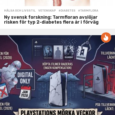
HÄLSA OCH LIVSSTIL
,
VETENSKAP
#DIABETES
,
#TARMFLORA
Ny svensk forskning: Tarmfloran avslöjar
risken för typ 2-diabetes flera år i förväg