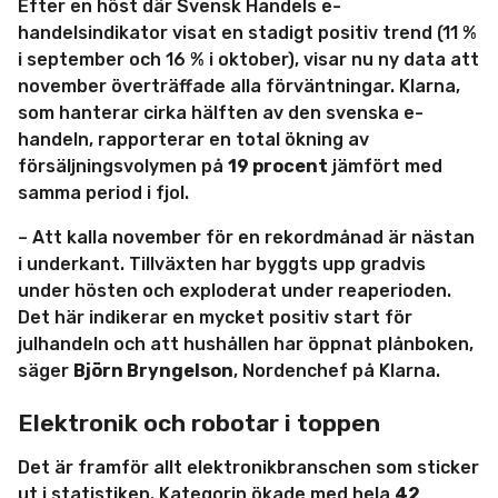
Efter en höst där Svensk Handels e-
handelsindikator visat en stadigt positiv trend (11 %
i september och 16 % i oktober), visar nu ny data att
november överträffade alla förväntningar. Klarna,
som hanterar cirka hälften av den svenska e-
handeln, rapporterar en total ökning av
försäljningsvolymen på
19 procent
jämfört med
samma period i fjol.
– Att kalla november för en rekordmånad är nästan
i underkant. Tillväxten har byggts upp gradvis
under hösten och exploderat under reaperioden.
Det här indikerar en mycket positiv start för
julhandeln och att hushållen har öppnat plånboken,
säger
Björn Bryngelson
, Nordenchef på Klarna.
Elektronik och robotar i toppen
Det är framför allt elektronikbranschen som sticker
ut i statistiken. Kategorin ökade med hela
42