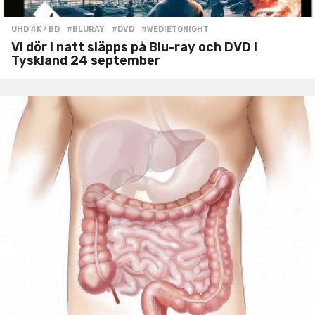
UHD 4K / BD
#BLURAY
,
#DVD
,
#WEDIETONIGHT
Vi dör i natt släpps på Blu-ray och DVD i
Tyskland 24 september