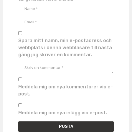
Spara mitt namn, min e-postadress och
webbplats i denna webbläsare till nästa
gång jag skriver en kommentar.
Meddela mig om nya kommentarer via e-
post.
Meddela mig om nya inlägg via e-post.