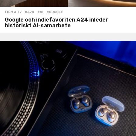
FILM & TV
#A24
,
#AI
,
#GOOGLE
Google och indiefavoriten A24 inleder
historiskt AI-samarbete