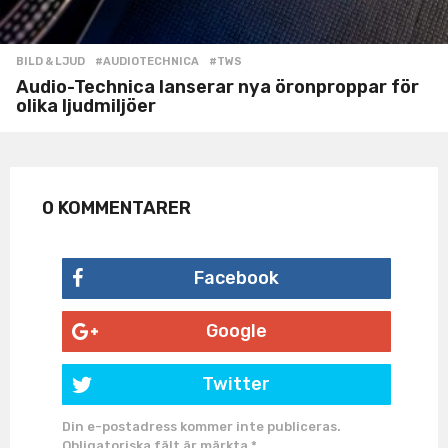
BILD & LJUD
#AUDIOTECHNICA
,
#TWS
Audio-Technica lanserar nya öronproppar för
olika ljudmiljöer
0 KOMMENTARER
Facebook
Google
Twitter
Din e-postadress kommer inte publiceras.
Obligatoriska fält är märkta
*