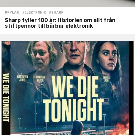
PRYLAR
#ELEKTRONIK
,
#SHARP
Sharp fyller 100 år: Historien om allt från
stiftpennor till bärbar elektronik