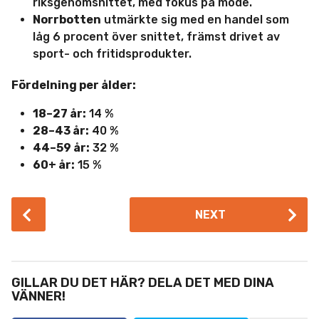
riksgenomsnittet, med fokus på mode.
Norrbotten
utmärkte sig med en handel som
låg 6 procent över snittet, främst drivet av
sport- och fritidsprodukter.
Fördelning per ålder:
18–27 år:
14 %
28–43 år:
40 %
44–59 år:
32 %
60+ år:
15 %
P
NEXT
o
s
t
P
GILLAR DU DET HÄR? DELA DET MED DINA
a
VÄNNER!
g