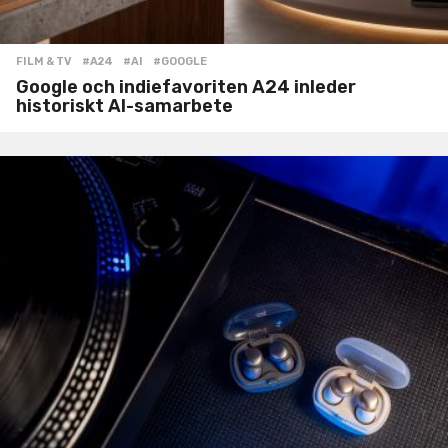
FILM & TV
#A24
,
#AI
,
#GOOGLE
Google och indiefavoriten A24 inleder
historiskt AI-samarbete