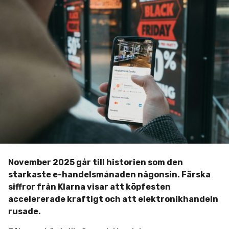
-
e
8
a
r
m
d
s
m
e
å
i
n
n
n
a
d
e
r
s
e
n
November 2025 går till historien som den
starkaste e-handelsmånaden någonsin. Färska
siffror från Klarna visar att köpfesten
accelererade kraftigt och att elektronikhandeln
rusade.