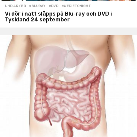
UHD 4K / BD
#BLURAY
,
#DVD
,
#WEDIETONIGHT
Vi dör i natt släpps på Blu-ray och DVD i
Tyskland 24 september