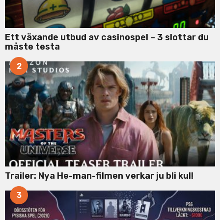
Ett växande utbud av casinospel – 3 slottar du
måste testa
2
Trailer: Nya He-man-filmen verkar ju bli kul!
3