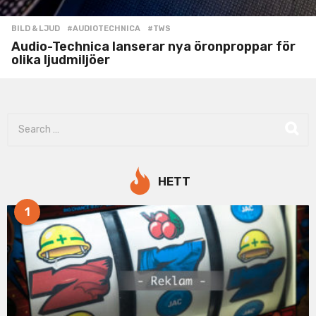
BILD & LJUD
#AUDIOTECHNICA
,
#TWS
Audio-Technica lanserar nya öronproppar för
olika ljudmiljöer
S
e
a
r
c
HETT
h
f
1
o
r
: