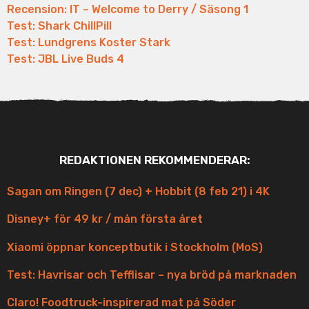
Recension: IT – Welcome to Derry / Säsong 1
Test: Shark ChillPill
Test: Lundgrens Koster Stark
Test: JBL Live Buds 4
REDAKTIONEN REKOMMENDERAR:
Sagan om Ringen (7 dec) + Hobbit (8 feb 21) i 4K
Disney+ för 49 kr / mån första året
Xiaomi öppnar konceptbutik i Stockholm (MoS)
Test: Havrisar och Tefflisar – nya bröd på marknaden
Claro! Foodtruck-inspirerad mat på Söder