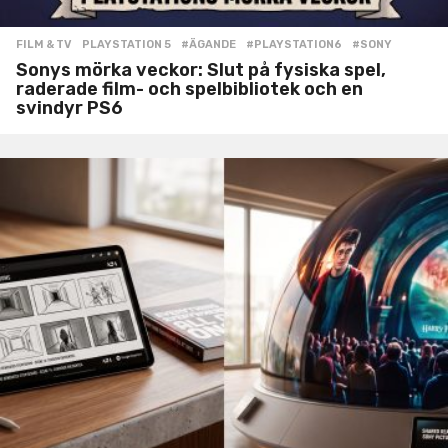
FILM & TV
,
PLAYSTATION 5
#ÄGANDE
,
#PLAYSTATION6
,
#SONY
Sonys mörka veckor: Slut på fysiska spel,
raderade film- och spelbibliotek och en
svindyr PS6