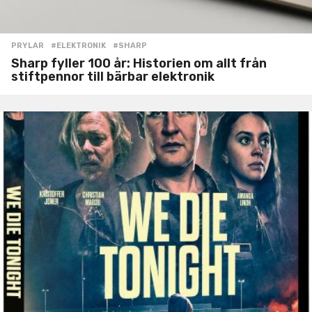
PRYLAR
#ELEKTRONIK
,
#SHARP
Sharp fyller 100 år: Historien om allt från
stiftpennor till bärbar elektronik