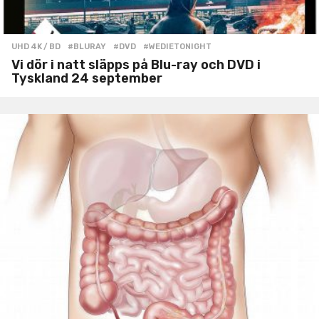
UHD 4K / BD
#BLURAY
,
#DVD
,
#WEDIETONIGHT
Vi dör i natt släpps på Blu-ray och DVD i
Tyskland 24 september