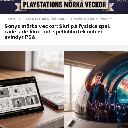
FILM & TV
,
PLAYSTATION 5
#ÄGANDE
,
#PLAYSTATION6
,
#SONY
Sonys mörka veckor: Slut på fysiska spel,
raderade film- och spelbibliotek och en
svindyr PS6