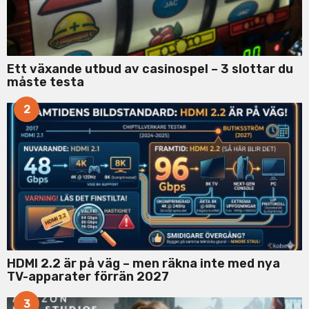
Ett växande utbud av casinospel – 3 slottar du
måste testa
2
HDMI 2.2 är på väg – men räkna inte med nya
TV-apparater förrän 2027
3