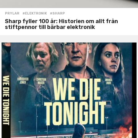
PRYLAR
#ELEKTRONIK
,
#SHARP
Sharp fyller 100 år: Historien om allt från
stiftpennor till bärbar elektronik