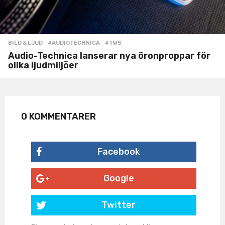
BILD & LJUD
#AUDIOTECHNICA
,
#TWS
Audio-Technica lanserar nya öronproppar för
olika ljudmiljöer
0 KOMMENTARER
Facebook
Google
Twitter