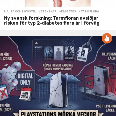
HÄLSA OCH LIVSSTIL
,
VETENSKAP
#DIABETES
,
#TARMFLORA
Ny svensk forskning: Tarmfloran avslöjar
risken för typ 2-diabetes flera år i förväg