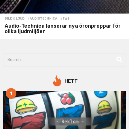
BILD & LJUD
#AUDIOTECHNICA
,
#TWS
Audio-Technica lanserar nya öronproppar för
olika ljudmiljöer
S
e
a
r
c
HETT
h
f
1
o
r
: