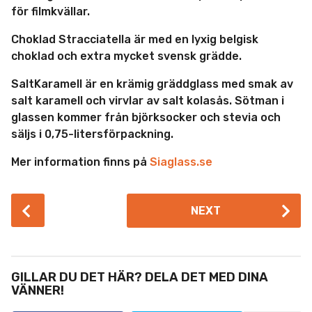
för filmkvällar.
Choklad Stracciatella är med en lyxig belgisk
choklad och extra mycket svensk grädde.
SaltKaramell är en krämig gräddglass med smak av
salt karamell och virvlar av salt kolasås. Sötman i
glassen kommer från björksocker och stevia och
säljs i 0,75-litersförpackning.
Mer information finns på
Siaglass.se
P
NEXT
o
s
t
P
GILLAR DU DET HÄR? DELA DET MED DINA
a
VÄNNER!
g