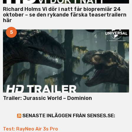
Richard Holms Vi dör i natt får biopremiär 24
oktober – se den rykande färska teasertrailern
här
5
Trailer: Jurassic World – Dominion
SENASTE INLÄGGEN FRÅN SENSES.SE:
Test: RayNeo Air 3s Pro