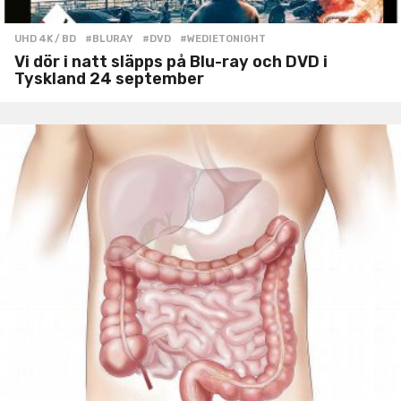
UHD 4K / BD
#BLURAY
,
#DVD
,
#WEDIETONIGHT
Vi dör i natt släpps på Blu-ray och DVD i
Tyskland 24 september