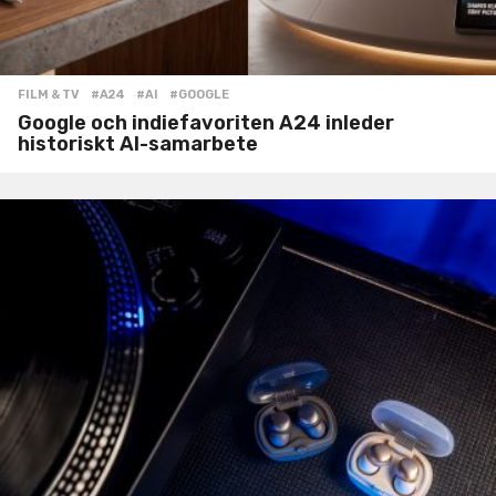
FILM & TV
#A24
,
#AI
,
#GOOGLE
Google och indiefavoriten A24 inleder
historiskt AI-samarbete