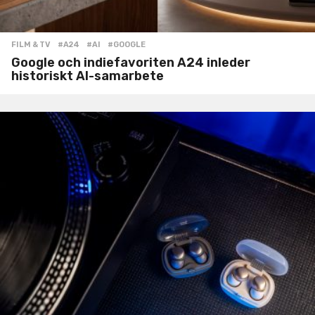
FILM & TV
#A24
,
#AI
,
#GOOGLE
Google och indiefavoriten A24 inleder
historiskt AI-samarbete